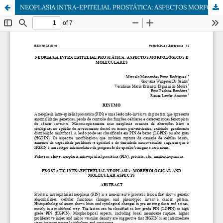
NEOPLASIA INTRA-EPITELIAL PROSTÁTICA: ASPECTOS MORFOLÓGICOS E MOLECULARES