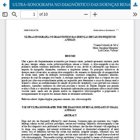
ULTRA-SONOGRAFIA NO DIAGNÓSTICO DAS DOENÇAS RENAIS EM PEQUENOS ANIMAIS