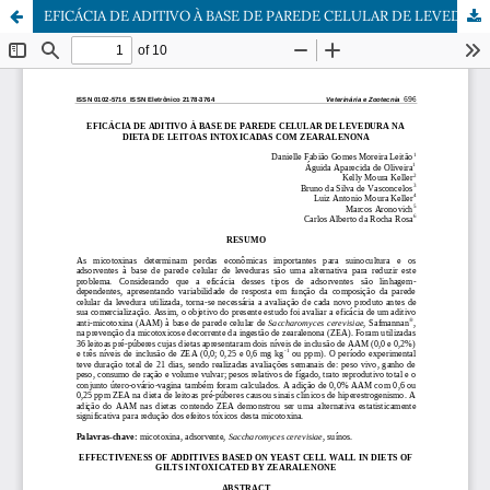
EFICÁCIA DE ADITIVO À BASE DE PAREDE CELULAR DE LEVEDURA NA DIETA DE LEITOAS INTOXICADAS COM ZEARALENONA