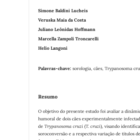
Simone Baldini Lucheis
Veruska Maia da Costa
Juliano Leônidas Hoffmann
Marcella Zampoli Troncarelli
Helio Langoni
Palavras-chave:
sorologia, cães, Trypanosoma cru
Resumo
O objetivo do presente estudo foi avaliar a dinâm
humoral de dois cães experimentalmente infectad
de
Trypanosoma cruzi
(
T. cruzi
), visando identific
soroconversão e a respectiva variação de títulos de