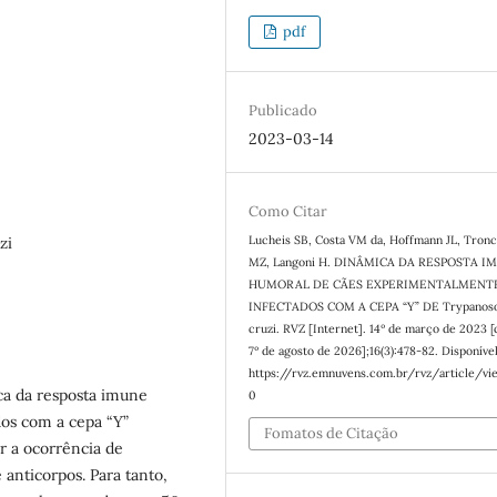
pdf
Publicado
2023-03-14
Como Citar
Lucheis SB, Costa VM da, Hoffmann JL, Tronca
zi
MZ, Langoni H. DINÂMICA DA RESPOSTA I
HUMORAL DE CÃES EXPERIMENTALMENT
INFECTADOS COM A CEPA “Y” DE Trypanos
cruzi. RVZ [Internet]. 14º de março de 2023 [
7º de agosto de 2026];16(3):478-82. Disponíve
https://rvz.emnuvens.com.br/rvz/article/vi
ica da resposta imune
0
os com a cepa “Y”
Fomatos de Citação
ar a ocorrência de
 anticorpos. Para tanto,