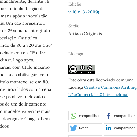
semanalmente, durante 56
Edição
 por meio da Reação de
v. 16 n. 3 (2009)
semana após a inoculação
is. Um cão apresentou
Seção
a
r da 2
semana, atingindo
Artigos Originais
culação. Os títulos
indo de 80 a 320 até a 56ª
ectado entre a 11ª e 13ª
Licença
linar. Logo após,
manas, com título máximo
ncia à estabilização, com
Este obra está licenciado com uma
 título manteve-se em 80.
Licença
Creative Commons Atribuiç
te inoculados com a cepa
NãoComercial 4.0 Internacional
.
e e produzem elevados
icos de um delineamento
omo modelos experimentais
compartilhar
compartilhar
da doença de Chagas, bem
icos.
tweet
compartilhar