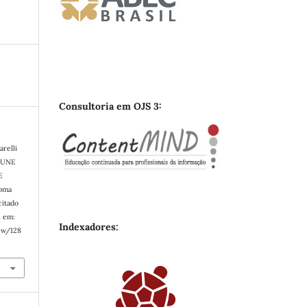
Consultoria em OJS 3:
relli
MUNE
E
oma
citado
l em:
Indexadores:
ew/128