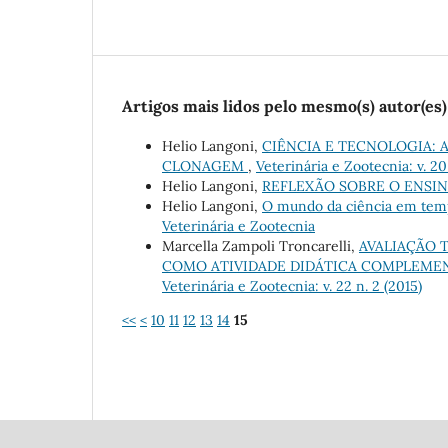
Artigos mais lidos pelo mesmo(s) autor(es)
Helio Langoni,
CIÊNCIA E TECNOLOGIA: 
CLONAGEM
,
Veterinária e Zootecnia: v. 20
Helio Langoni,
REFLEXÃO SOBRE O ENSI
Helio Langoni,
O mundo da ciência em tempo
Veterinária e Zootecnia
Marcella Zampoli Troncarelli,
AVALIAÇÃO 
COMO ATIVIDADE DIDÁTICA COMPLEME
Veterinária e Zootecnia: v. 22 n. 2 (2015)
<<
<
10
11
12
13
14
15