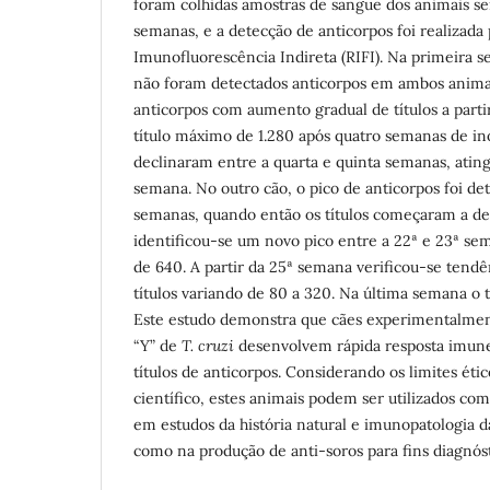
foram colhidas amostras de sangue dos animais 
semanas, e a detecção de anticorpos foi realizada
Imunofluorescência Indireta (RIFI). Na primeira 
não foram detectados anticorpos em ambos anima
anticorpos com aumento gradual de títulos a parti
título máximo de 1.280 após quatro semanas de ino
declinaram entre a quarta e quinta semanas, ating
semana. No outro cão, o pico de anticorpos foi det
semanas, quando então os títulos começaram a dec
identificou-se um novo pico entre a 22ª e 23ª se
de 640. A partir da 25ª semana verificou-se tendê
títulos variando de 80 a 320. Na última semana o
Este estudo demonstra que cães experimentalmen
“Y” de
T. cruzi
desenvolvem rápida resposta imun
títulos de anticorpos. Considerando os limites ét
científico, estes animais podem ser utilizados c
em estudos da história natural e imunopatologia 
como na produção de anti-soros para fins diagnóst