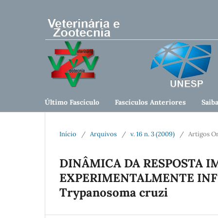
Último Fascículo
Fascículos Anteriores
Saib
Início
/
Arquivos
/
v. 16 n. 3 (2009)
/
Artigos Or
DINÂMICA DA RESPOSTA I
EXPERIMENTALMENTE INFE
Trypanosoma cruzi