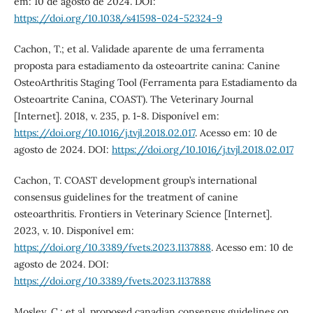
em: 10 de agosto de 2024. DOI:
https://doi.org/10.1038/s41598-024-52324-9
Cachon, T.; et al. Validade aparente de uma ferramenta
proposta para estadiamento da osteoartrite canina: Canine
OsteoArthritis Staging Tool (Ferramenta para Estadiamento da
Osteoartrite Canina, COAST). The Veterinary Journal
[Internet]. 2018, v. 235, p. 1-8. Disponível em:
https://doi.org/10.1016/j.tvjl.2018.02.017
. Acesso em: 10 de
agosto de 2024. DOI:
https://doi.org/10.1016/j.tvjl.2018.02.017
Cachon, T. COAST development group’s international
consensus guidelines for the treatment of canine
osteoarthritis. Frontiers in Veterinary Science [Internet].
2023, v. 10. Disponível em:
https://doi.org/10.3389/fvets.2023.1137888
. Acesso em: 10 de
agosto de 2024. DOI:
https://doi.org/10.3389/fvets.2023.1137888
Mosley, C.; et al. proposed canadian consensus guidelines on