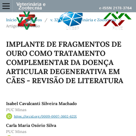
Início
/
Arquivos
/
v. 32 (2025): Veterinária e Zootecnia
/
Artigos de Revisão
IMPLANTE DE FRAGMENTOS DE
OURO COMO TRATAMENTO
COMPLEMENTAR DA DOENÇA
ARTICULAR DEGENERATIVA EM
CÃES - REVISÃO DE LITERATURA
Isabel Cavalcanti Silveira Machado
PUC Minas
https://orcid.org/0009-0007-3602-621X
Carla Maria Osório Silva
PUC Minas