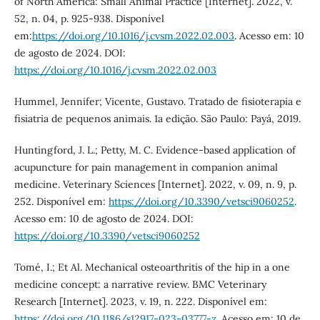
of North America: Small Animal Practice [Internet]. 2022, v.
52, n. 04, p. 925-938. Disponível
em:
https://doi.org/10.1016/j.cvsm.2022.02.003
. Acesso em: 10
de agosto de 2024. DOI:
https://doi.org/10.1016/j.cvsm.2022.02.003
Hummel, Jennifer; Vicente, Gustavo. Tratado de fisioterapia e
fisiatria de pequenos animais. 1a edição. São Paulo: Payá, 2019.
Huntingford, J. L.; Petty, M. C. Evidence-based application of
acupuncture for pain management in companion animal
medicine. Veterinary Sciences [Internet]. 2022, v. 09, n. 9, p.
252. Disponível em:
https://doi.org/10.3390/vetsci9060252
.
Acesso em: 10 de agosto de 2024. DOI:
https://doi.org/10.3390/vetsci9060252
Tomé, I.; Et Al. Mechanical osteoarthritis of the hip in a one
medicine concept: a narrative review. BMC Veterinary
Research [Internet]. 2023, v. 19, n. 222. Disponível em:
https://doi.org/10.1186/s12917-023-03777-z
. Acesso em: 10 de