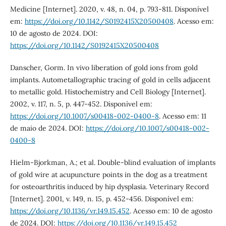
Medicine [Internet]. 2020, v. 48, n. 04, p. 793-811. Disponível
em:
https://doi.org/10.1142/S0192415X20500408
. Acesso em:
10 de agosto de 2024. DOI:
https://doi.org/10.1142/S0192415X20500408
Danscher, Gorm. In vivo liberation of gold ions from gold
implants. Autometallographic tracing of gold in cells adjacent
to metallic gold. Histochemistry and Cell Biology [Internet].
2002, v. 117, n. 5, p. 447-452. Disponível em:
https://doi.org/10.1007/s00418-002-0400-8
. Acesso em: 11
de maio de 2024. DOI:
https://doi.org/10.1007/s00418-002-
0400-8
Hielm-Bjorkman, A.; et al. Double-blind evaluation of implants
of gold wire at acupuncture points in the dog as a treatment
for osteoarthritis induced by hip dysplasia. Veterinary Record
[Internet]. 2001, v. 149, n. 15, p. 452-456. Disponível em:
https://doi.org/10.1136/vr.149.15.452
. Acesso em: 10 de agosto
de 2024. DOI:
https://doi.org/10.1136/vr.149.15.452