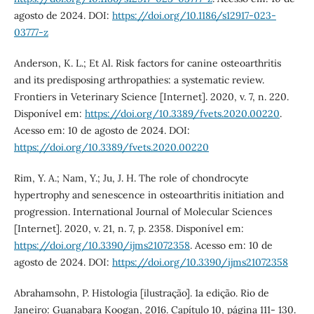
agosto de 2024. DOI:
https://doi.org/10.1186/s12917-023-
03777-z
Anderson, K. L.; Et Al. Risk factors for canine osteoarthritis
and its predisposing arthropathies: a systematic review.
Frontiers in Veterinary Science [Internet]. 2020, v. 7, n. 220.
Disponível em:
https://doi.org/10.3389/fvets.2020.00220
.
Acesso em: 10 de agosto de 2024. DOI:
https://doi.org/10.3389/fvets.2020.00220
Rim, Y. A.; Nam, Y.; Ju, J. H. The role of chondrocyte
hypertrophy and senescence in osteoarthritis initiation and
progression. International Journal of Molecular Sciences
[Internet]. 2020, v. 21, n. 7, p. 2358. Disponível em:
https://doi.org/10.3390/ijms21072358
. Acesso em: 10 de
agosto de 2024. DOI:
https://doi.org/10.3390/ijms21072358
Abrahamsohn, P. Histologia [ilustração]. 1a edição. Rio de
Janeiro: Guanabara Koogan, 2016. Capítulo 10, página 111- 130.