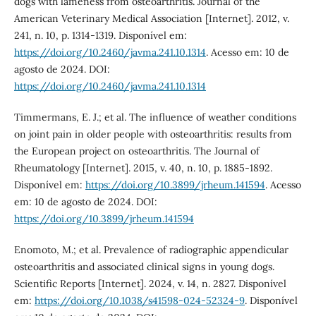
dogs with lameness from osteoarthritis. Journal of the
American Veterinary Medical Association [Internet]. 2012, v.
241, n. 10, p. 1314-1319. Disponível em:
https://doi.org/10.2460/javma.241.10.1314
. Acesso em: 10 de
agosto de 2024. DOI:
https://doi.org/10.2460/javma.241.10.1314
Timmermans, E. J.; et al. The influence of weather conditions
on joint pain in older people with osteoarthritis: results from
the European project on osteoarthritis. The Journal of
Rheumatology [Internet]. 2015, v. 40, n. 10, p. 1885-1892.
Disponível em:
https://doi.org/10.3899/jrheum.141594
. Acesso
em: 10 de agosto de 2024. DOI:
https://doi.org/10.3899/jrheum.141594
Enomoto, M.; et al. Prevalence of radiographic appendicular
osteoarthritis and associated clinical signs in young dogs.
Scientific Reports [Internet]. 2024, v. 14, n. 2827. Disponível
em:
https://doi.org/10.1038/s41598-024-52324-9
. Disponível