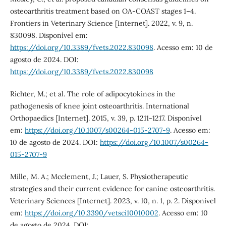
osteoarthritis treatment based on OA-COAST stages 1–4.
Frontiers in Veterinary Science [Internet]. 2022, v. 9, n.
830098. Disponível em:
https://doi.org/10.3389/fvets.2022.830098
. Acesso em: 10 de
agosto de 2024. DOI:
https://doi.org/10.3389/fvets.2022.830098
Richter, M.; et al. The role of adipocytokines in the
pathogenesis of knee joint osteoarthritis. International
Orthopaedics [Internet]. 2015, v. 39, p. 1211-1217. Disponível
em:
https://doi.org/10.1007/s00264-015-2707-9
. Acesso em:
10 de agosto de 2024. DOI:
https://doi.org/10.1007/s00264-
015-2707-9
Mille, M. A.; Mcclement, J.; Lauer, S. Physiotherapeutic
strategies and their current evidence for canine osteoarthritis.
Veterinary Sciences [Internet]. 2023, v. 10, n. 1, p. 2. Disponível
em:
https://doi.org/10.3390/vetsci10010002
. Acesso em: 10
de agosto de 2024. DOI: