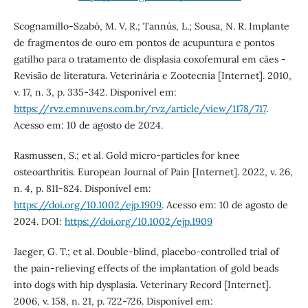
Scognamillo-Szabó, M. V. R.; Tannús, L.; Sousa, N. R. Implante
de fragmentos de ouro em pontos de acupuntura e pontos
gatilho para o tratamento de displasia coxofemural em cães -
Revisão de literatura. Veterinária e Zootecnia [Internet]. 2010,
v. 17, n. 3, p. 335-342. Disponível em:
https://rvz.emnuvens.com.br/rvz/article/view/1178/717
.
Acesso em: 10 de agosto de 2024.
Rasmussen, S.; et al. Gold micro-particles for knee
osteoarthritis. European Journal of Pain [Internet]. 2022, v. 26,
n. 4, p. 811-824. Disponível em:
https://doi.org/10.1002/ejp.1909
. Acesso em: 10 de agosto de
2024. DOI:
https://doi.org/10.1002/ejp.1909
Jaeger, G. T.; et al. Double-blind, placebo-controlled trial of
the pain-relieving effects of the implantation of gold beads
into dogs with hip dysplasia. Veterinary Record [Internet].
2006, v. 158, n. 21, p. 722-726. Disponível em: