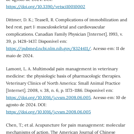
https://doi.org/10.3390/vetsci10010002
Dittmer, D. K.; Teasell, R. Complications of immobilization and
bed rest. part 1: musculoskeletal and cardiovascular
complications. Canadian Family Physician [Internet]. 1993, v.
39, p. 1428-1437. Disponível em:
https://pubmed.ncbi.nlm.nih.gov/8324411/
. Acesso em: 11 de
maio de 2024.
Lamont, L. A. Multimodal pain management in veterinary
medicine: the physiologic basis of pharmacologic therapies.
Veterinary Clinics of North America: Small Animal Practice
[Internet]. 2008, v. 38, n. 6, p. 1173-1186. Disponível em:
https://doi.org/10.1016/j.cvsm.2008.06.005
. Acesso em: 10 de
agosto de 2024. DOI:
https://doi.org/10.1016/j.cvsm.2008.06.005
Chen, T.; et al. Acupuncture for pain management: molecular
mechanisms of action. The American Journal of Chinese