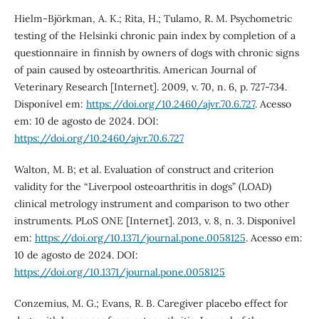
Hielm-Björkman, A. K.; Rita, H.; Tulamo, R. M. Psychometric
testing of the Helsinki chronic pain index by completion of a
questionnaire in finnish by owners of dogs with chronic signs
of pain caused by osteoarthritis. American Journal of
Veterinary Research [Internet]. 2009, v. 70, n. 6, p. 727-734.
Disponível em:
https://doi.org/10.2460/ajvr.70.6.727
. Acesso
em: 10 de agosto de 2024. DOI:
https://doi.org/10.2460/ajvr.70.6.727
Walton, M. B; et al. Evaluation of construct and criterion
validity for the “Liverpool osteoarthritis in dogs” (LOAD)
clinical metrology instrument and comparison to two other
instruments. PLoS ONE [Internet]. 2013, v. 8, n. 3. Disponível
em:
https://doi.org/10.1371/journal.pone.0058125
. Acesso em:
10 de agosto de 2024. DOI:
https://doi.org/10.1371/journal.pone.0058125
Conzemius, M. G.; Evans, R. B. Caregiver placebo effect for