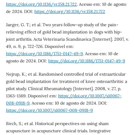
https://doi.org/10.1136/vr.158.21.722
. Acesso em: 10 de agosto
de 2024. DOI:
https://doi.org/10.1136/vr.158.21.722
Jaeger, G. T.; et al. Two years follow-up study of the pain-
relieving effect of gold bead implantation in dogs with hip-
joint arthritis. Acta Veterinaria Scandinavica [Internet]. 2007, v.
49, n. 9, p. 722-726. Disponível em:
https://doi.org/10.1186/1751-0147-49-9
. Acesso em: 10 de
agosto de 2024. DOI:
https://doi.org/10.1186/1751-0147-49-9
Nejrup, K.; et al. Randomised controlled trial of extraarticular
gold bead implantation for treatment of knee osteoarthritis: a
pilot study. Clinical Rheumatology [Internet]. 2008, v. 27, p.
1363-1369. Disponível em:
https://doi.org/10.1007/s10067-
008-0918-9
. Acesso em: 10 de agosto de 2024. DOI:
https://doi.org/10.1007/s10067-008-0918-9
Birch, S.; et al. Historical perspectives on using sham
acupuncture in acupuncture clinical trials. Integrative