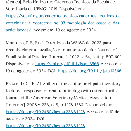
técnico]. Belo Horizonte: Cadernos Técnicos da Escola de
Veterinária da UFMG; 2019. Dispoível em:
https://vet.ufmg.br/caderno-tecnico/cadernos-tecnicos-de-
veterinaria-e-zootecnia-no-93-radiologia-dos-ossos-e-das-
articulacoes/
. Acesso em: 10 de agosto de 2024.
Monteiro, P. B; Et al. Diretrizes da WSAVA de 2022 para
reconhecimento, avaliação e tratamento de dor. Journal of
Small Animal Practice [Internet]. 2022, v. 64, n. 4, p. 597-602.
Disponível em:
https://doi.org/10.1111/jsap.13566
. Acesso em:
10 de agosto de 2024. DOI:
https://doi.org/10.1111/jsap.13566
Brown, D. C.; Et Al. Ability of the canine brief pain inventory
to detect response to treatment in dogs with osteoarthritis.
Journal of the American Veterinary Medical Association
[Internet]. 2008 v. 223, n. 8, p. 1278-1283. Disponível em:
https://doi.org/10.2460/javma.233.8.1278
. Acesso em: 10 de
agosto de 2024. DOI:
https://doi.org/10.2460/javma.233.8.1278