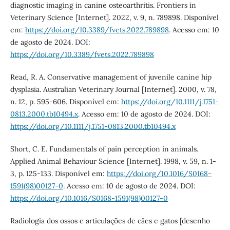
diagnostic imaging in canine osteoarthritis. Frontiers in
Veterinary Science [Internet]. 2022, v. 9, n. 789898. Disponível
em:
https://doi.org/10.3389/fvets.2022.789898
. Acesso em: 10
de agosto de 2024. DOI:
https://doi.org/10.3389/fvets.2022.789898
Read, R. A. Conservative management of juvenile canine hip
dysplasia. Australian Veterinary Journal [Internet]. 2000, v. 78,
n. 12, p. 595-606. Disponível em:
https://doi.org/10.1111/j.1751-
0813.2000.tb10494.x
. Acesso em: 10 de agosto de 2024. DOI:
https://doi.org/10.1111/j.1751-0813.2000.tb10494.x
Short, C. E. Fundamentals of pain perception in animals.
Applied Animal Behaviour Science [Internet]. 1998, v. 59, n. 1-
3, p. 125-133. Disponível em:
https://doi.org/10.1016/S0168-
1591(98)00127-0
. Acesso em: 10 de agosto de 2024. DOI:
https://doi.org/10.1016/S0168-1591(98)00127-0
Radiologia dos ossos e articulações de cães e gatos [desenho