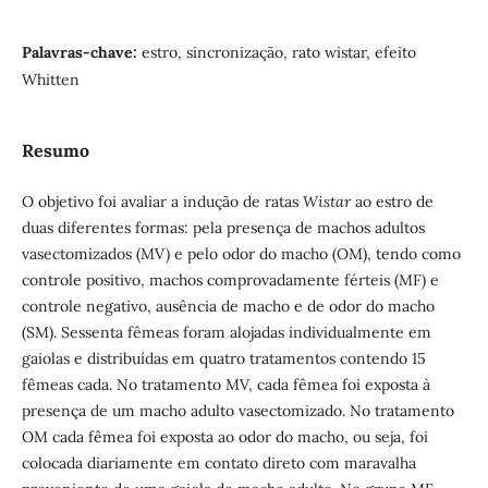
Palavras-chave:
estro, sincronização, rato wistar, efeito
Whitten
Resumo
O objetivo foi avaliar a indução de ratas
Wistar
ao estro de
duas diferentes formas: pela presença de machos adultos
vasectomizados (MV) e pelo odor do macho (OM), tendo como
controle positivo, machos comprovadamente férteis (MF) e
controle negativo, ausência de macho e de odor do macho
(SM). Sessenta fêmeas foram alojadas individualmente em
gaiolas e distribuídas em quatro tratamentos contendo 15
fêmeas cada. No tratamento MV, cada fêmea foi exposta à
presença de um macho adulto vasectomizado. No tratamento
OM cada fêmea foi exposta ao odor do macho, ou seja, foi
colocada diariamente em contato direto com maravalha