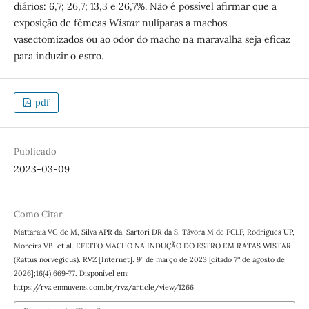
diários: 6,7; 26,7; 13,3 e 26,7%. Não é possível afirmar que a
exposição de fêmeas
Wistar
nulíparas a machos
vasectomizados ou ao odor do macho na maravalha seja eficaz
para induzir o estro.
pdf
Publicado
2023-03-09
Como Citar
Mattaraia VG de M, Silva APR da, Sartori DR da S, Távora M de FCLF, Rodrigues UP,
Moreira VB, et al. EFEITO MACHO NA INDUÇÃO DO ESTRO EM RATAS WISTAR
(Rattus norvegicus). RVZ [Internet]. 9º de março de 2023 [citado 7º de agosto de
2026];16(4):669-77. Disponível em:
https://rvz.emnuvens.com.br/rvz/article/view/1266