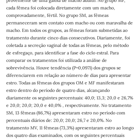
proveniente de uma gaiola de macho adulto. No grupo MF,
cada fêmea foi colocada diretamente com um macho,
comprovadamente, fértil. No grupo SM, as fêmeas
permaneceram sem contato com macho ou com maravalha de
macho. Em todos os grupos, as fêmeas foram submetidas ao
tratamento durante cinco dias consecutivos. Diariamente, foi
coletada a secreção vaginal de todas as fêmeas, pelo método
de esfregaço, para identificar a fase do ciclo estral. Para
comparar os tratamentos foi utilizada a análise de
sobrevivência. Houve tendência (P=0,0971) dos grupos se
diferenciarem em relação ao número de dias para apresentar
estro. Todas as fêmeas dos grupos OM e MF manifestaram
estro dentro do período de quatro dias, alcançando
diariamente os seguintes percentuais: 40,0; 13,3; 20,0 e 26,7%
e 20,0; 20,0; 20,0 e 40,0% , respectivamente. No tratamento
SM, 13 fêmeas (86,7%) apresentaram estro no período com
percentuais diários de: 20,0; 20,0; 26,7 e 20,0%. No
tratamento MV, 11 fêmeas (73,3%) apresentaram estro ao longo
dos quatro dias examinados, com os seguintes percentuais