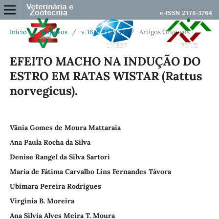
Início
/
Arquivos
/
v. 16 n. 4 (2009)
/
Artigos Originais
EFEITO MACHO NA INDUÇÃO DO
ESTRO EM RATAS WISTAR (Rattus
norvegicus).
Vânia Gomes de Moura Mattaraia
Ana Paula Rocha da Silva
Denise Rangel da Silva Sartori
Maria de Fátima Carvalho Lins Fernandes Távora
Ubimara Pereira Rodrigues
Virginia B. Moreira
Ana Silvia Alves Meira T. Moura