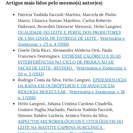
Artigos mais lidos pelo mesmo(s) autor(es)
Patrícia Yoshida Faccioli-Martins, Marcela de Pinho
Manzi, Glaucea Suman Maiolino, Carlos Roberto
Padovani, Benedito Donizete Menozzi, Helio Langoni,
QUALIDADE DO LEITE E PERFIL DOS PRODUTORES
DE UMA LINHA DE ENTREGA DE LEITE
,
Veterinária e
Zootecnia: v. 23 n. 4 (2016)
Gisele Dela Ricci, Alessandra Módena Orsi, Paulo
Francisco Domingues,
ESTRESSE CALÓRICO E SUAS
INTERFERÊNCIAS NO CICLO DE PRODUÇÃO DE
VACAS DE LEITE- REVISÃO.
,
Veterinária e Zootecnia: v.
20 n. 3 (2013)
Rodrigo Costa da Silva, Helio Langoni,
EPIDEMIOLOGIA
DA RAIVA EM QUIRÓPTEROS E OS AVANÇOS EM
BIOLOGIA MOLECULAR
,
Veterinária e Zootecnia: v. 18
n. 1 (2011)
Helio Langoni, Juliana Cristina Cardoso Citadella,
Gustavo Puglia Machado, Patrícia Yoshida Faccioli,
Simone Baldini Lucheis, Aristeu Vieira da Silva,
ASPECTOS MICROBIOLÓGICOS E CITOLÓGICOS DO
LEITE NA MASTITE CAPRINA SUBCLÍNICA
,