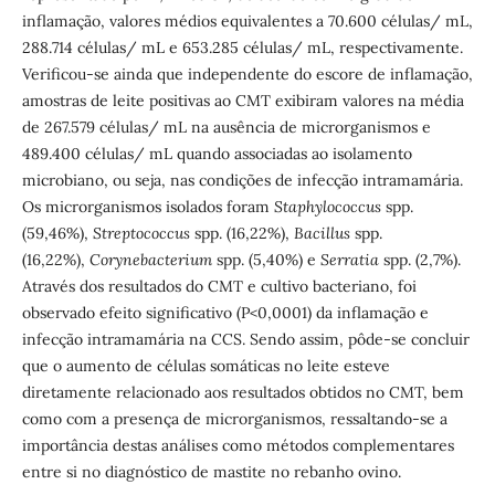
inflamação, valores médios equivalentes a 70.600 células/ mL,
288.714 células/ mL e 653.285 células/ mL, respectivamente.
Verificou-se ainda que independente do escore de inflamação,
amostras de leite positivas ao CMT exibiram valores na média
de 267.579 células/ mL na ausência de microrganismos e
489.400 células/ mL quando associadas ao isolamento
microbiano, ou seja, nas condições de infecção intramamária.
Os microrganismos isolados foram
Staphylococcus
spp.
(59,46%),
Streptococcus
spp. (16,22%),
Bacillus
spp.
(16,22%),
Corynebacterium
spp. (5,40%) e
Serratia
spp. (2,7%).
Através dos resultados do CMT e cultivo bacteriano, foi
observado efeito significativo (P<0,0001) da inflamação e
infecção intramamária na CCS. Sendo assim, pôde-se concluir
que o aumento de células somáticas no leite esteve
diretamente relacionado aos resultados obtidos no CMT, bem
como com a presença de microrganismos, ressaltando-se a
importância destas análises como métodos complementares
entre si no diagnóstico de mastite no rebanho ovino.