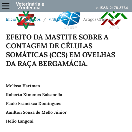
Início
/
Arquivos
/
v. 16 n. 1 (2009)
/
Artigos Originais
EFEITO DA MASTITE SOBRE A
CONTAGEM DE CÉLULAS
SOMÁTICAS (CCS) EM OVELHAS
DA RAÇA BERGAMÁCIA.
Melissa Hartman
Roberto Ximenes Bolsanello
Paulo Francisco Domingues
Amilton Souza de Mello Júnior
Helio Langoni