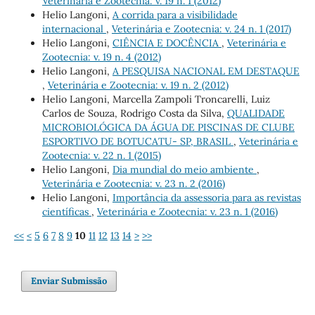
Veterinária e Zootecnia: v. 19 n. 1 (2012)
Helio Langoni,
A corrida para a visibilidade
internacional
,
Veterinária e Zootecnia: v. 24 n. 1 (2017)
Helio Langoni,
CIÊNCIA E DOCÊNCIA
,
Veterinária e
Zootecnia: v. 19 n. 4 (2012)
Helio Langoni,
A PESQUISA NACIONAL EM DESTAQUE
,
Veterinária e Zootecnia: v. 19 n. 2 (2012)
Helio Langoni, Marcella Zampoli Troncarelli, Luiz
Carlos de Souza, Rodrigo Costa da Silva,
QUALIDADE
MICROBIOLÓGICA DA ÁGUA DE PISCINAS DE CLUBE
ESPORTIVO DE BOTUCATU- SP, BRASIL
,
Veterinária e
Zootecnia: v. 22 n. 1 (2015)
Helio Langoni,
Dia mundial do meio ambiente
,
Veterinária e Zootecnia: v. 23 n. 2 (2016)
Helio Langoni,
Importância da assessoria para as revistas
científicas
,
Veterinária e Zootecnia: v. 23 n. 1 (2016)
<<
<
5
6
7
8
9
10
11
12
13
14
>
>>
Enviar Submissão