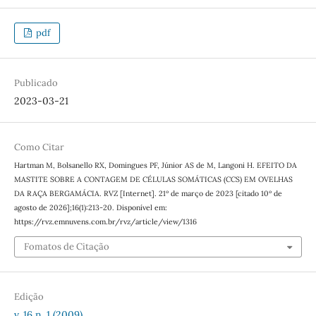
pdf
Publicado
2023-03-21
Como Citar
Hartman M, Bolsanello RX, Domingues PF, Júnior AS de M, Langoni H. EFEITO DA
MASTITE SOBRE A CONTAGEM DE CÉLULAS SOMÁTICAS (CCS) EM OVELHAS
DA RAÇA BERGAMÁCIA. RVZ [Internet]. 21º de março de 2023 [citado 10º de
agosto de 2026];16(1):213-20. Disponível em:
https://rvz.emnuvens.com.br/rvz/article/view/1316
Fomatos de Citação
Edição
v. 16 n. 1 (2009)