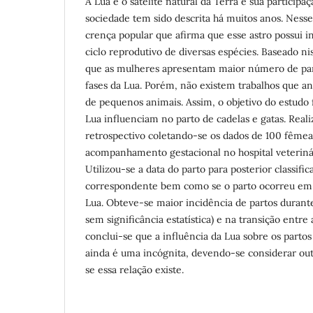
A Lua é o satélite natural da Terra e sua participa
sociedade tem sido descrita há muitos anos. Nesse
crença popular que afirma que esse astro possui in
ciclo reprodutivo de diversas espécies. Baseado n
que as mulheres apresentam maior número de pa
fases da Lua. Porém, não existem trabalhos que a
de pequenos animais. Assim, o objetivo do estudo fo
Lua influenciam no parto de cadelas e gatas. Real
retrospectivo coletando-se os dados de 100 fême
acompanhamento gestacional no hospital veterinári
Utilizou-se a data do parto para posterior classific
correspondente bem como se o parto ocorreu em
Lua. Obteve-se maior incidência de partos durant
sem significância estatística) e na transição entre 
conclui-se que a influência da Lua sobre os parto
ainda é uma incógnita, devendo-se considerar outr
se essa relação existe.