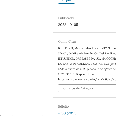
Publicado
2023-10-05
Como Citar
Buzo R de S, Mascarenhas Pinheiro SC, Sever
Silva JL, de Miranda Bomfim CA, Del Rio Pinot
INFLUÊNCIA DAS FASES DA LUA NA OCOR
DO PARTO DE CADELAS E GATAS. RVZ [Inter
5º de outubro de 2023 [citado 6º de agosto d
2026];30:1-8. Disponível em:
https://rvz.emnuvens.com.br/rvz/article/vi
Fomatos de Citação
Edição
v. 30 (2023)