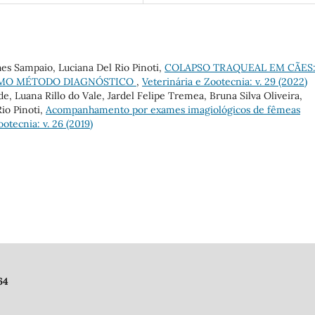
hes Sampaio, Luciana Del Rio Pinoti,
COLAPSO TRAQUEAL EM CÃES:
OMO MÉTODO DIAGNÓSTICO
,
Veterinária e Zootecnia: v. 29 (2022)
e, Luana Rillo do Vale, Jardel Felipe Tremea, Bruna Silva Oliveira,
io Pinoti,
Acompanhamento por exames imagiológicos de fêmeas
ootecnia: v. 26 (2019)
64