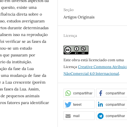
ção em diversos aspectos da
 quesito, existe uma
Seção
fluência direta sobre o
Artigos Originais
isso, estudos averiguaram
rtos durante determinadas
nalisem isso na reprodução
Licença
i verificar se as fases da
izou-se um estudo
as que passaram por
Este obra está licenciado com uma
o da instituição.
Licença
Creative Commons Atribuiç
ação da fase da Lua
NãoComercial 4.0 Internacional
.
 uma mudança de fase da
e a Lua crescente (porém
as fases da Lua. Assim,
compartilhar
compartilhar
s de pequenos animais
os fatores para identificar
tweet
compartilhar
mail
compartilhar