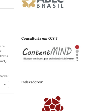
Consultoria em OJS 3:
o da
i L.
RÊNCIA
net].
e
ew/1317
Indexadores: