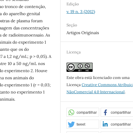
Edição
ao tronco de contenção,
v. 19 n. 3 (2012)
a do aparelho genital
stras de plasma foram
Seção
dosagem das concentrações
Artigos Originais
ca de radioimunoensaio. As
nimais do experimento 1
uanto que os do
Licença
7 a 1,2 ng/mL; p > 0,05). A
ntre 10 a 50 ng/mL nos
 do experimento 2. Houve
Este obra está licenciado com uma
ona nos animais do
Licença
Creative Commons Atribuiç
do experimento 1 (r = 0,03;
NãoComercial 4.0 Internacional
.
 tanto no experimento 1
animais.
compartilhar
compartilhar
tweet
compartilhar