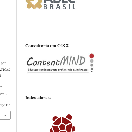
Consultoria em OJS 3:
 JCP.
ÁTICAS
S
A
VZ
agosto
Indexadores:
ew/1417