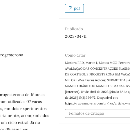
pdf
Publicado
2023-04-11
 progesterona
Como Citar
Maziero RRD, Martin I, Mattos MCC, Ferreira
AVALIAÇÃO DAS CONCENTRAÇÕES PLASM
DE CORTISOL E PROGESTERONA EM VACA
NELORE (Bos taurus indicus) SUBMETIDAS 
MANEJO DIÁRIO OU MANEJO SEMANAL. R
[Internet]. 11º de abril de 2023 [citado 6º de 
e progesterona de fêmeas
de 2026];19(3):366-72. Disponível em:
am utilizadas 07 vacas
https://rvz.emnuvens.com.br/rvz/article/vi
as, em dois experimentos.
Fomatos de Citação
iariamente, acompanhados
um ciclo estral. Já no
por 09 semanas