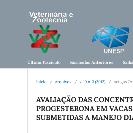
Último Fascículo
Fascículos Anteriores
Saib
Início
/
Arquivos
/
v. 19 n. 3 (2012)
/
Artigos Or
AVALIAÇÃO DAS CONCENTR
PROGESTERONA EM VACAS NE
SUBMETIDAS A MANEJO DI