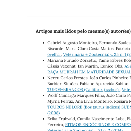
Artigos mais lidos pelo mesmo(s) autor(es)
Gabriel Augusto Monteiro, Fernanda Saules
Biscarde, Maria Clara Costa Mattos, Patríci
ovelha
,
Veterinária e Zootecnia: v. 25 n. 1 (
Mariana Furtado Zorzetto, Yamê Fabres Roba
Cássia Vexenat, Ian Martin, Eunice Oba,
AS
RAÇA MURRAH EM MATURIDADE SEXUA
Nereu Carlos Prestes, João Carlos Pinheiro
Barbieri Simões, Fabiane Aparecida Sabino, 
TUFOS-BRANCOS (Callithrix jacchus)
,
Veter
Wolff Camargo Marques Filho, João Carlo Pi
Myrna Ferraz, Ana Lívia Monteiro, Rosiara 
TOUROS NELORE (Bos taurus indicus) 
(2008)
Erika Fruhvald, Camila Nascimento Luba, Flá
Ferreira,
RITMOS ENDÓCRINOS E COMPOR
Veterinária e Zootecnia: v. 21 n. 2 (2014)