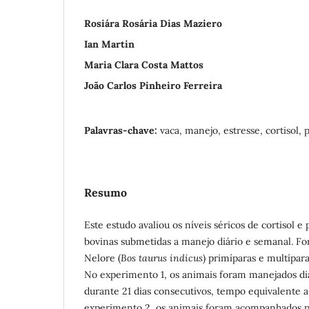
Rosiára Rosária Dias Maziero
Ian Martin
Maria Clara Costa Mattos
João Carlos Pinheiro Ferreira
Palavras-chave:
vaca, manejo, estresse, cortisol,
Resumo
Este estudo avaliou os níveis séricos de cortisol 
bovinas submetidas a manejo diário e semanal. For
Nelore (
Bos taurus indicus
) primíparas e multípar
No experimento 1, os animais foram manejados d
durante 21 dias consecutivos, tempo equivalente a 
experimento 2, os animais foram acompanhados 