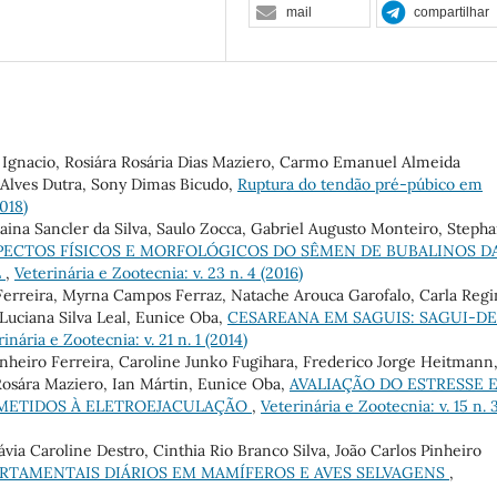
mail
compartilhar
 Ignacio, Rosiára Rosária Dias Maziero, Carmo Emanuel Almeida
a Alves Dutra, Sony Dimas Bicudo,
Ruptura do tendão pré-púbico em
2018)
ina Sancler da Silva, Saulo Zocca, Gabriel Augusto Monteiro, Steph
PECTOS FÍSICOS E MORFOLÓGICOS DO SÊMEN DE BUBALINOS D
L
,
Veterinária e Zootecnia: v. 23 n. 4 (2016)
 Ferreira, Myrna Campos Ferraz, Natache Arouca Garofalo, Carla Regi
Luciana Silva Leal, Eunice Oba,
CESAREANA EM SAGUIS: SAGUI-DE
inária e Zootecnia: v. 21 n. 1 (2014)
nheiro Ferreira, Caroline Junko Fugihara, Frederico Jorge Heitmann
Rosára Maziero, Ian Mártin, Eunice Oba,
AVALIAÇÃO DO ESTRESSE 
SUBMETIDOS À ELETROEJACULAÇÃO
,
Veterinária e Zootecnia: v. 15 n. 
via Caroline Destro, Cinthia Rio Branco Silva, João Carlos Pinheiro
TAMENTAIS DIÁRIOS EM MAMÍFEROS E AVES SELVAGENS
,