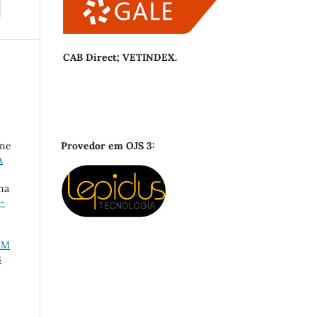
CAB Direct; VETINDEX.
ane
Provedor em OJS 3:
A
na
-
,
EM
3