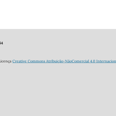
64
 Licença
Creative Commons Atribuição-NãoComercial 4.0 Internacion