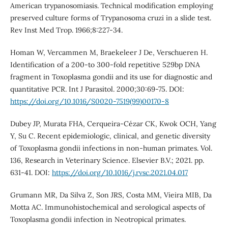
American trypanosomiasis. Technical modification employing
preserved culture forms of Trypanosoma cruzi in a slide test.
Rev Inst Med Trop. 1966;8:227-34.
Homan W, Vercammen M, Braekeleer J De, Verschueren H.
Identification of a 200-to 300-fold repetitive 529bp DNA
fragment in Toxoplasma gondii and its use for diagnostic and
quantitative PCR. Int J Parasitol. 2000;30:69-75. DOI:
https://doi.org/10.1016/S0020-7519(99)00170-8
Dubey JP, Murata FHA, Cerqueira-Cézar CK, Kwok OCH, Yang
Y, Su C. Recent epidemiologic, clinical, and genetic diversity
of Toxoplasma gondii infections in non-human primates. Vol.
136, Research in Veterinary Science. Elsevier B.V.; 2021. pp.
631-41. DOI:
https://doi.org/10.1016/j.rvsc.2021.04.017
Grumann MR, Da Silva Z, Son JRS, Costa MM, Vieira MIB, Da
Motta AC. Immunohistochemical and serological aspects of
Toxoplasma gondii infection in Neotropical primates.