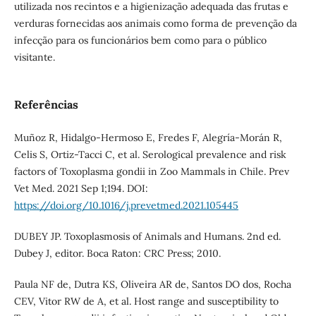
utilizada nos recintos e a higienização adequada das frutas e
verduras fornecidas aos animais como forma de prevenção da
infecção para os funcionários bem como para o público
visitante.
Referências
Muñoz R, Hidalgo-Hermoso E, Fredes F, Alegría-Morán R,
Celis S, Ortiz-Tacci C, et al. Serological prevalence and risk
factors of Toxoplasma gondii in Zoo Mammals in Chile. Prev
Vet Med. 2021 Sep 1;194. DOI:
https://doi.org/10.1016/j.prevetmed.2021.105445
DUBEY JP. Toxoplasmosis of Animals and Humans. 2nd ed.
Dubey J, editor. Boca Raton: CRC Press; 2010.
Paula NF de, Dutra KS, Oliveira AR de, Santos DO dos, Rocha
CEV, Vitor RW de A, et al. Host range and susceptibility to