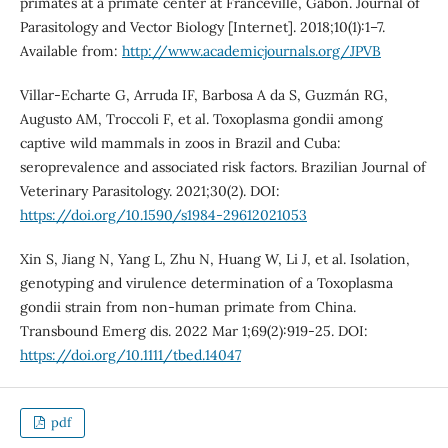
primates at a primate center at Franceville, Gabon. Journal of
Parasitology and Vector Biology [Internet]. 2018;10(1):1–7.
Available from:
http://www.academicjournals.org/JPVB
Villar-Echarte G, Arruda IF, Barbosa A da S, Guzmán RG,
Augusto AM, Troccoli F, et al. Toxoplasma gondii among
captive wild mammals in zoos in Brazil and Cuba:
seroprevalence and associated risk factors. Brazilian Journal of
Veterinary Parasitology. 2021;30(2). DOI:
https://doi.org/10.1590/s1984-29612021053
Xin S, Jiang N, Yang L, Zhu N, Huang W, Li J, et al. Isolation,
genotyping and virulence determination of a Toxoplasma
gondii strain from non-human primate from China.
Transbound Emerg dis. 2022 Mar 1;69(2):919-25. DOI:
https://doi.org/10.1111/tbed.14047
pdf