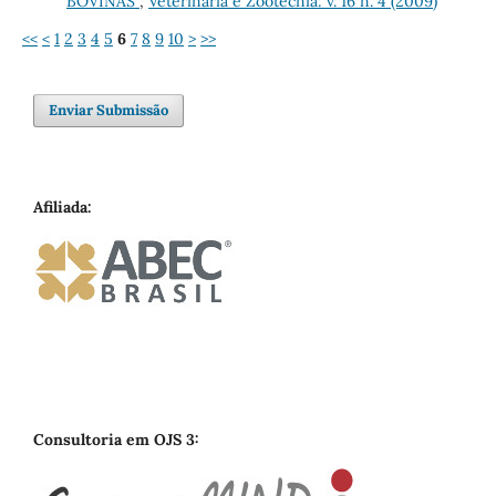
BOVINAS
,
Veterinária e Zootecnia: v. 16 n. 4 (2009)
<<
<
1
2
3
4
5
6
7
8
9
10
>
>>
Enviar Submissão
Afiliada:
Consultoria em OJS 3: