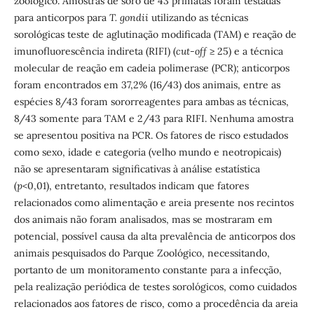
zoológico. Amostras de soro de 43 primatas foram testadas
para anticorpos para
T. gondii
utilizando as técnicas
sorológicas teste de aglutinação modificada (TAM) e reação de
imunofluorescência indireta (RIFI) (
cut-off
≥ 25) e a técnica
molecular de reação em cadeia polimerase (PCR); anticorpos
foram encontrados em 37,2% (16/43) dos animais, entre as
espécies 8/43 foram sororreagentes para ambas as técnicas,
8/43 somente para TAM e 2/43 para RIFI. Nenhuma amostra
se apresentou positiva na PCR. Os fatores de risco estudados
como sexo, idade e categoria (velho mundo e neotropicais)
não se apresentaram significativas à análise estatística
(
p
<0,01), entretanto, resultados indicam que fatores
relacionados como alimentação e areia presente nos recintos
dos animais não foram analisados, mas se mostraram em
potencial, possível causa da alta prevalência de anticorpos dos
animais pesquisados do Parque Zoológico, necessitando,
portanto de um monitoramento constante para a infecção,
pela realização periódica de testes sorológicos, como cuidados
relacionados aos fatores de risco, como a procedência da areia