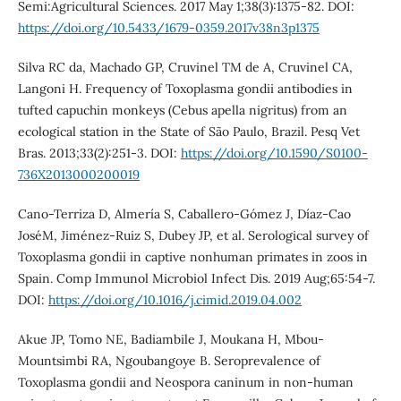
Semi:Agricultural Sciences. 2017 May 1;38(3):1375-82. DOI:
https://doi.org/10.5433/1679-0359.2017v38n3p1375
Silva RC da, Machado GP, Cruvinel TM de A, Cruvinel CA,
Langoni H. Frequency of Toxoplasma gondii antibodies in
tufted capuchin monkeys (Cebus apella nigritus) from an
ecological station in the State of São Paulo, Brazil. Pesq Vet
Bras. 2013;33(2):251-3. DOI:
https://doi.org/10.1590/S0100-
736X2013000200019
Cano-Terriza D, Almería S, Caballero-Gómez J, Díaz-Cao
JoséM, Jiménez-Ruiz S, Dubey JP, et al. Serological survey of
Toxoplasma gondii in captive nonhuman primates in zoos in
Spain. Comp Immunol Microbiol Infect Dis. 2019 Aug;65:54-7.
DOI:
https://doi.org/10.1016/j.cimid.2019.04.002
Akue JP, Tomo NE, Badiambile J, Moukana H, Mbou-
Mountsimbi RA, Ngoubangoye B. Seroprevalence of
Toxoplasma gondii and Neospora caninum in non-human