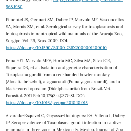
568.1980
Pimentel JS, Gennari SM, Dubey JP, Marvulo MF, Vasconcellos
SA, Morais ZM, et al. Serological survey for toxoplasmosis and
leptospirosis in neotropical wild mammals of the Aracaju Zoo,
Sergipe. Vol. 29, Bras. 2009. DOI:
https://doi.org/10.1590/S0100-736X2009001200010
Pena HFJ, Marvulo MFV, Horta MC, Silva MA, Silva JCR,
Siqueira DB, et al. Isolation and genetic characterisation of
Toxoplasma gondii from a red-handed howler monkey
(Alouatta belzebul), a jaguarundi (Puma yagouaroundi), and a
black-eared opossum (Didelphis aurita) from Brazil. Vet
Parasitol. 2011 Feb 10;175(3-4):377–81. DOI:
https://doi.org/10.1016/j.vetpar.2010.10.015
Alvarado-Esquivel C, Gayosso-Dominguez EA, Villena I, Dubey
JP. Seroprevalence of Toxoplasma gondii infection in captive
mammals in three zoos in Mexico city, Mexico. Journal of Zoo