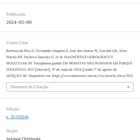
Publicado
2024-05-09
Como Citar
Barbosa da Silva D, Fernandes Joaquim S, José dos Santos W, Guiraldi LM, Alves
Martin MF, Pacheco Sanchez G, et al. DIAGNÓSTICO SOROLÓGICO E
MOLECULAR DE Toxoplasma gondii EM PRIMATAS NÃO HUMANOS EM PARQUE
ZOOLÓGICO. RVZ [Internet]. 9º de maio de 2024 [citado 7º de agosto de
2026];31:1-10. Disponível em: https://rvz.emnuvens.com.br/rvz/article/view/1521
Fomatos de Citação
Edição
v. 31 (2024)
Seção
Artigos Originais