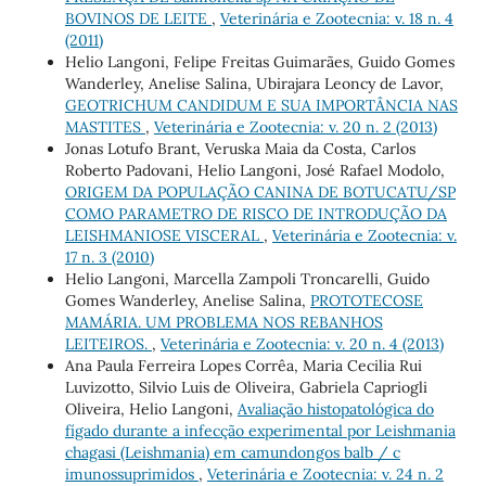
BOVINOS DE LEITE
,
Veterinária e Zootecnia: v. 18 n. 4
(2011)
Helio Langoni, Felipe Freitas Guimarães, Guido Gomes
Wanderley, Anelise Salina, Ubirajara Leoncy de Lavor,
GEOTRICHUM CANDIDUM E SUA IMPORTÂNCIA NAS
MASTITES
,
Veterinária e Zootecnia: v. 20 n. 2 (2013)
Jonas Lotufo Brant, Veruska Maia da Costa, Carlos
Roberto Padovani, Helio Langoni, José Rafael Modolo,
ORIGEM DA POPULAÇÃO CANINA DE BOTUCATU/SP
COMO PARAMETRO DE RISCO DE INTRODUÇÃO DA
LEISHMANIOSE VISCERAL
,
Veterinária e Zootecnia: v.
17 n. 3 (2010)
Helio Langoni, Marcella Zampoli Troncarelli, Guido
Gomes Wanderley, Anelise Salina,
PROTOTECOSE
MAMÁRIA. UM PROBLEMA NOS REBANHOS
LEITEIROS.
,
Veterinária e Zootecnia: v. 20 n. 4 (2013)
Ana Paula Ferreira Lopes Corrêa, Maria Cecilia Rui
Luvizotto, Silvio Luis de Oliveira, Gabriela Capriogli
Oliveira, Helio Langoni,
Avaliação histopatológica do
fígado durante a infecção experimental por Leishmania
chagasi (Leishmania) em camundongos balb / c
imunossuprimidos
,
Veterinária e Zootecnia: v. 24 n. 2