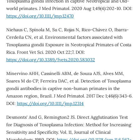
Toxoplasma gondii infection in captive Neotropical and Old-
world primates. J Med Primatol. 2020 Aug 1;49(4):202-10. DOI:
https://doi.org/10.1111/jmp.12470
Niehaus C, Spínola M, Su C, Rojas N, Rico-Chávez O, Ibarra-
Cerdeña CN, et al. Environmental factors associated with
Toxoplasma gondii Exposure in Neotropical Primates of Costa
Rica. Front Vet Sci. 2020 Oct 22;7. DOI:
https://doi.org/10.3389/fvets.2020.583032
Minervino AHH, Cassinelli ABM, de Souza AJS, Alves MM,
Soares M do CP, Ferreira DAC, et al. Detection of Toxoplasma
gondii antibodies in captive non-human primates in the
Amazon region, Brazil. J Med Primatol. 2017 Dec 1;46(6):343-6.
DOI:
https://doi.org/10.1111/jmp.12314
Desmonts' And G, Remington2 JS. Direct Agglutination Test
for Diagnosis of Toxoplasma Infection: Method for Increasing
Sensitivity and Specificity. Vol. 11, Journal of Clinical
Microbiology. 1980. DOI:
https://doi.org/10.1128/jcm.11.6.562-