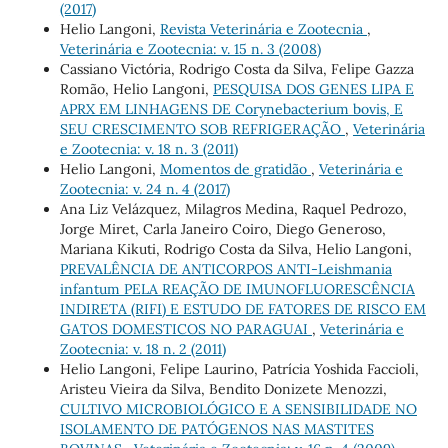
(2017)
Helio Langoni,
Revista Veterinária e Zootecnia
,
Veterinária e Zootecnia: v. 15 n. 3 (2008)
Cassiano Victória, Rodrigo Costa da Silva, Felipe Gazza
Romão, Helio Langoni,
PESQUISA DOS GENES LIPA E
APRX EM LINHAGENS DE Corynebacterium bovis, E
SEU CRESCIMENTO SOB REFRIGERAÇÃO
,
Veterinária
e Zootecnia: v. 18 n. 3 (2011)
Helio Langoni,
Momentos de gratidão
,
Veterinária e
Zootecnia: v. 24 n. 4 (2017)
Ana Liz Velázquez, Milagros Medina, Raquel Pedrozo,
Jorge Miret, Carla Janeiro Coiro, Diego Generoso,
Mariana Kikuti, Rodrigo Costa da Silva, Helio Langoni,
PREVALÊNCIA DE ANTICORPOS ANTI-Leishmania
infantum PELA REAÇÃO DE IMUNOFLUORESCÊNCIA
INDIRETA (RIFI) E ESTUDO DE FATORES DE RISCO EM
GATOS DOMESTICOS NO PARAGUAI
,
Veterinária e
Zootecnia: v. 18 n. 2 (2011)
Helio Langoni, Felipe Laurino, Patrícia Yoshida Faccioli,
Aristeu Vieira da Silva, Bendito Donizete Menozzi,
CULTIVO MICROBIOLÓGICO E A SENSIBILIDADE NO
ISOLAMENTO DE PATÓGENOS NAS MASTITES