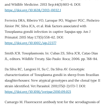
and Wildlife Medicine. 2013 Sep;44(3):803-6. DOI:
https://doi.org/10.1638/2013-0032.1
Ferreira DRA, Ribeiro VO, Laroque PO, Wagner PGC, Pinheiro
Júnior JW, Silva JCA, et al. Risk factors associated with
Toxoplasma gondii infection in captive Sapajus spp. Am J
Primatol. 2015 May 1;77(5):558-62. DOI:
https://doi.org/10.1002/ajp.22377
Smith JCR. Toxoplasmosis. In: Cubas ZS, Silva JCR, Catao Dias
JL, editors. Wildlife Treaty. São Paulo: Roca; 2006. pp. 768-84.
Da Silva RC, Langoni H, Su C, Da Silva AV. Genotypic
characterization of Toxoplasma gondii in sheep from Brazilian
slaughterhouses: New atypical genotypes and the clonal type II
strain identified. Vet Parasitol. 2011;175(1-2):173-7. DOI:
https://doi.org/10.1016/j.vetpar.2010.09.021
Camargo M. Fluorescent antibody test for the serodiagnosis of