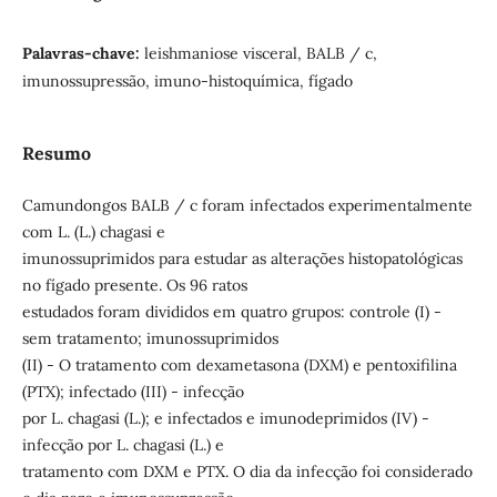
Palavras-chave:
leishmaniose visceral, BALB / c,
imunossupressão, imuno-histoquímica, fígado
Resumo
Camundongos BALB / c foram infectados experimentalmente
com L. (L.) chagasi e
imunossuprimidos para estudar as alterações histopatológicas
no fígado presente. Os 96 ratos
estudados foram divididos em quatro grupos: controle (I) -
sem tratamento; imunossuprimidos
(II) - O tratamento com dexametasona (DXM) e pentoxifilina
(PTX); infectado (III) - infecção
por L. chagasi (L.); e infectados e imunodeprimidos (IV) -
infecção por L. chagasi (L.) e
tratamento com DXM e PTX. O dia da infecção foi considerado