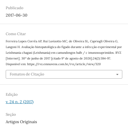
Publicado
2017-06-30
Como Citar
Ferreira Lopes Corrêa AP, Rui Luvizotto MC, de Oliveira SL, Capriogli Oliveira G,
Langoni H. Avaliação histopatológica do fígado durante a infecção experimental por
Leishmania chagasi (Leishmania) em camundongos balb / c imunossuprimidos. RVZ
[Internet]. 30º de junho de 2017 [citado 9º de agosto de 2026];24(2):384-97.
Disponível em: https://rvz.emnuvens.com.br/rvz/article/view/320
Fomatos de Citação
Edição
v. 24 n. 2 (2017)
Seção
Artigos Originais