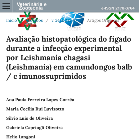
Início
/
Arquivos
/
v. 24 n. 2 (2017)
/
Artigos Originais
Avaliação histopatológica do fígado
durante a infecção experimental
por Leishmania chagasi
(Leishmania) em camundongos balb
/ c imunossuprimidos
Ana Paula Ferreira Lopes Corrêa
Maria Cecilia Rui Luvizotto
Silvio Luis de Oliveira
Gabriela Capriogli Oliveira
Helio Langoni