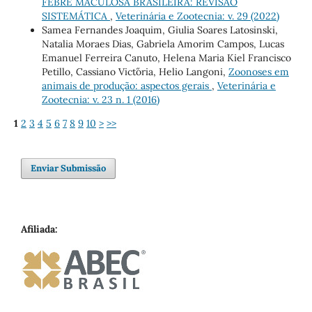
FEBRE MACULOSA BRASILEIRA: REVISÃO
SISTEMÁTICA
,
Veterinária e Zootecnia: v. 29 (2022)
Samea Fernandes Joaquim, Giulia Soares Latosinski,
Natalia Moraes Dias, Gabriela Amorim Campos, Lucas
Emanuel Ferreira Canuto, Helena Maria Kiel Francisco
Petillo, Cassiano Vict´ória, Helio Langoni,
Zoonoses em
animais de produção: aspectos gerais
,
Veterinária e
Zootecnia: v. 23 n. 1 (2016)
1
2
3
4
5
6
7
8
9
10
>
>>
Enviar Submissão
Afiliada: