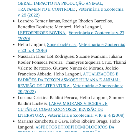
GERAL, IMPACTO NA PRODUÇÃO ANIMAL,
TRATAMENTO E CONTROLE
,
Veterinária e Zootecnia:
v. 29 (2022)
Leandro Temer Jamas, Rodrigo Rhoden Barcellos,
Benedito Donizete Menozzi, Helio Langoni,
LEPTOSPIROSE BOVINA
,
Veterinária e Zootecnia: v. 27
(2020)
Helio Langoni,
Superbactérias
,
Veterinária e Zootecnia:
v. 23 n. 4 (2016)
Nássarah Jabur Lot Rodrigues, Suzane Manzini, Juliana
Koeler Fonseca Pereira, Thamyres Siqueira Cruz, Thainá
Valente Bertozzo, Gustavo Nunes de Moraes, Joelcio
Francisco Abbade, Helio Langoni,
ATUALIZAÇÕES E
PADRÕES DA TOXOPLASMOSE HUMANA E ANIMAL:
REVISÃO DE LITERATURA
,
Veterinária e Zootecnia: v.
29 (2022)
Luciana Cristina Baldini Peruca, Helio Langoni, Simone
Baldini Lucheis,
LARVA MIGRANS VISCERAL E
CUTÂNEA COMO ZOONOSES: REVISÃO DE
LITERATURA
,
Veterinária e Zootecnia: v. 16 n. 4 (2009)
Mariana Zanchetta e Gava, Fabio Ribeiro Braga, Helio
Langoni,
ASPECTOS ETIOEPIDEMIOLÓGICOS DA