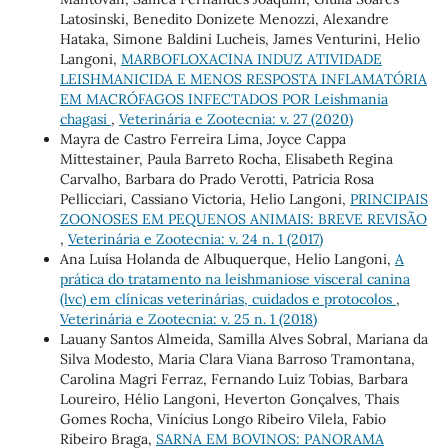
Latosinski, Benedito Donizete Menozzi, Alexandre
Hataka, Simone Baldini Lucheis, James Venturini, Helio
Langoni,
MARBOFLOXACINA INDUZ ATIVIDADE
LEISHMANICIDA E MENOS RESPOSTA INFLAMATÓRIA
EM MACRÓFAGOS INFECTADOS POR Leishmania
chagasi
,
Veterinária e Zootecnia: v. 27 (2020)
Mayra de Castro Ferreira Lima, Joyce Cappa
Mittestainer, Paula Barreto Rocha, Elisabeth Regina
Carvalho, Barbara do Prado Verotti, Patricia Rosa
Pellicciari, Cassiano Victoria, Helio Langoni,
PRINCIPAIS
ZOONOSES EM PEQUENOS ANIMAIS: BREVE REVISÃO
,
Veterinária e Zootecnia: v. 24 n. 1 (2017)
Ana Luísa Holanda de Albuquerque, Helio Langoni,
A
prática do tratamento na leishmaniose visceral canina
(lvc) em clínicas veterinárias, cuidados e protocolos
,
Veterinária e Zootecnia: v. 25 n. 1 (2018)
Lauany Santos Almeida, Samilla Alves Sobral, Mariana da
Silva Modesto, Maria Clara Viana Barroso Tramontana,
Carolina Magri Ferraz, Fernando Luiz Tobias, Barbara
Loureiro, Hélio Langoni, Heverton Gonçalves, Thais
Gomes Rocha, Vinícius Longo Ribeiro Vilela, Fabio
Ribeiro Braga,
SARNA EM BOVINOS: PANORAMA