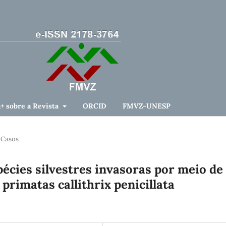
a+ sobre a Revista
ORCID
FMVZ-UNESP
 Casos
écies silvestres invasoras por meio de
rimatas callithrix penicillata