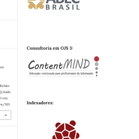
Consultoria em OJS 3:
lon
 Relato
[citado
el em:
Indexadores:
iew/301