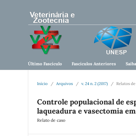
Último Fascículo
Fascículos Anteriores
Saib
Início
/
Arquivos
/
v. 24 n. 2 (2017)
/
Relatos de
Controle populacional de esp
laqueadura e vasectomia em p
Relato de caso