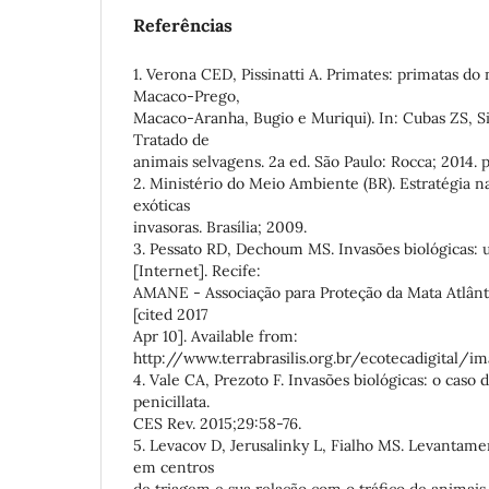
Referências
1. Verona CED, Pissinatti A. Primates: primatas d
Macaco-Prego,
Macaco-Aranha, Bugio e Muriqui). In: Cubas ZS, Si
Tratado de
animais selvagens. 2a ed. São Paulo: Rocca; 2014. 
2. Ministério do Meio Ambiente (BR). Estratégia n
exóticas
invasoras. Brasília; 2009.
3. Pessato RD, Dechoum MS. Invasões biológicas: 
[Internet]. Recife:
AMANE - Associação para Proteção da Mata Atlânt
[cited 2017
Apr 10]. Available from:
http://www.terrabrasilis.org.br/ecotecadigital/i
4. Vale CA, Prezoto F. Invasões biológicas: o caso d
penicillata.
CES Rev. 2015;29:58-76.
5. Levacov D, Jerusalinky L, Fialho MS. Levantam
em centros
de triagem e sua relação com o tráfico de animais s