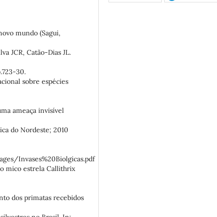
o novo mundo (Sagui,
lva JCR, Catão-Dias JL.
p.723-30.
acional sobre espécies
uma ameaça invisível
ica do Nordeste; 2010
mages/Invases%20Biolgicas.pdf
o mico estrela Callithrix
ento dos primatas recebidos
ilvestres no Brasil. In: