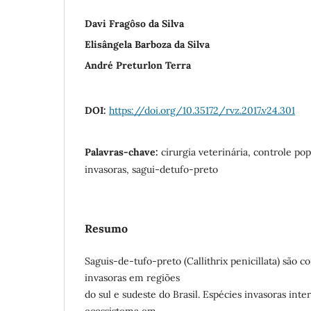
Davi Fragôso da Silva
Elisângela Barboza da Silva
André Preturlon Terra
DOI:
https://doi.org/10.35172/rvz.2017.v24.301
Palavras-chave:
cirurgia veterinária, controle po
invasoras, sagui-detufo-preto
Resumo
Saguis-de-tufo-preto (Callithrix penicillata) são c
invasoras em regiões
do sul e sudeste do Brasil. Espécies invasoras in
ecossistema em