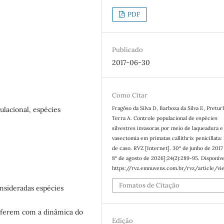
PDF
Publicado
2017-06-30
Como Citar
Fragôso da Silva D, Barboza da Silva E, Pretur
pulacional, espécies
Terra A. Controle populacional de espécies
silvestres invasoras por meio de laqueadura e
vasectomia em primatas callithrix penicillata:
de caso. RVZ [Internet]. 30º de junho de 2017 
8º de agosto de 2026];24(2):289-95. Disponív
https://rvz.emnuvens.com.br/rvz/article/v
Fomatos de Citação
onsideradas espécies
terferem com a dinâmica do
Edição