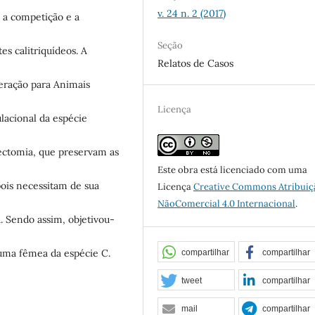
v. 24 n. 2 (2017)
, a competição e a
Seção
es calitriquídeos. A
Relatos de Casos
eração para Animais
Licença
lacional da espécie
sectomia, que preservam as
Este obra está licenciado com uma
pois necessitam de sua
Licença
Creative Commons Atribuiç
NãoComercial 4.0 Internacional
.
. Sendo assim, objetivou-
 uma fêmea da espécie C.
compartilhar
compartilhar
tweet
compartilhar
mail
compartilhar