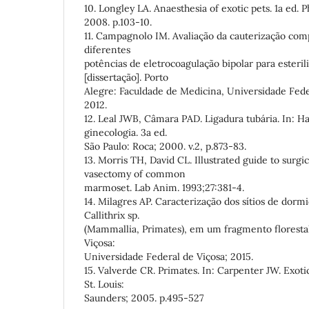
10. Longley LA. Anaesthesia of exotic pets. 1a ed. 
2008. p.103-10.
11. Campagnolo IM. Avaliação da cauterização comp
diferentes
potências de eletrocoagulação bipolar para esteri
[dissertação]. Porto
Alegre: Faculdade de Medicina, Universidade Fede
2012.
12. Leal JWB, Câmara PAD. Ligadura tubária. In: H
ginecologia. 3a ed.
São Paulo: Roca; 2000. v.2, p.873-83.
13. Morris TH, David CL. Illustrated guide to surgi
vasectomy of common
marmoset. Lab Anim. 1993;27:381-4.
14. Milagres AP. Caracterização dos sítios de dormi
Callithrix sp.
(Mammallia, Primates), em um fragmento florestal
Viçosa:
Universidade Federal de Viçosa; 2015.
15. Valverde CR. Primates. In: Carpenter JW. Exoti
St. Louis:
Saunders; 2005. p.495-527