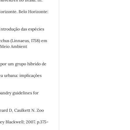
Horizonte. Belo Horizonte:
Introdução das espécies
jacchus (Linnaeus, 1758) em
v Meio Ambient
 por um grupo híbrido de
rea urbana: implicações
andry guidelines for
eard D, Caulkett N. Zoo
ey Blackwell; 2007. p.375-