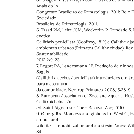
Anais do 1o
Congresso Brasileiro de Primatologia; 2011; Belo 
Sociedade
Brasileira de Primatologia; 2011.
6. Traad RM, Leite JCM, Weckerlin P, Trindade S. 
exótica
Callithrix penicillata (Geoffroy, 1812) e Callithrix 
ambientes urbanos (Primates Callithrichidae). Re
Sustentabilidade.
2012;2:9-23.
7. Begott RA, Landesmann LF. Predação de ninhos
Saguis
(Callithrix jacchus/penicillata) introduzidos em á
para a estrutura
da comunidade. Neotrop Primates. 2008;15:28-9.
8. European Association of Zoos and Aquaria. Husb
Callitrhichidae. 2a
ed. Saint Aignan sur Cher: Beauval Zoo; 2010.
9. Ølberg RA. Monkeys and gibbons In: West G, H
animal and
wildlife - immobilization and anestesia. Ames: Wil
84.