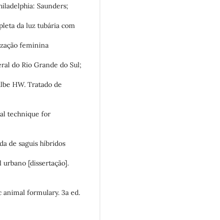
Philadelphia: Saunders;
leta da luz tubária com
lização feminina
ral do Rio Grande do Sul;
albe HW. Tratado de
cal technique for
da de saguis híbridos
 urbano [dissertação].
c animal formulary. 3a ed.