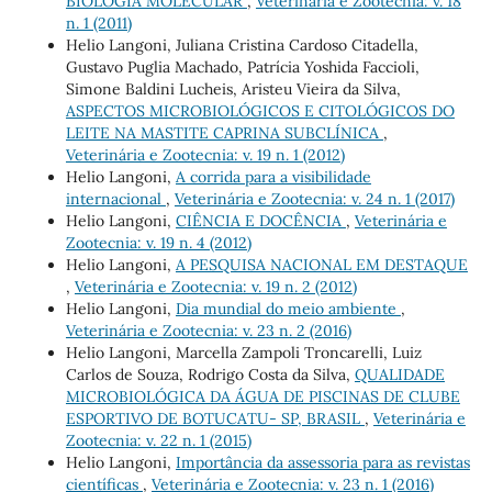
BIOLOGIA MOLECULAR
,
Veterinária e Zootecnia: v. 18
n. 1 (2011)
Helio Langoni, Juliana Cristina Cardoso Citadella,
Gustavo Puglia Machado, Patrícia Yoshida Faccioli,
Simone Baldini Lucheis, Aristeu Vieira da Silva,
ASPECTOS MICROBIOLÓGICOS E CITOLÓGICOS DO
LEITE NA MASTITE CAPRINA SUBCLÍNICA
,
Veterinária e Zootecnia: v. 19 n. 1 (2012)
Helio Langoni,
A corrida para a visibilidade
internacional
,
Veterinária e Zootecnia: v. 24 n. 1 (2017)
Helio Langoni,
CIÊNCIA E DOCÊNCIA
,
Veterinária e
Zootecnia: v. 19 n. 4 (2012)
Helio Langoni,
A PESQUISA NACIONAL EM DESTAQUE
,
Veterinária e Zootecnia: v. 19 n. 2 (2012)
Helio Langoni,
Dia mundial do meio ambiente
,
Veterinária e Zootecnia: v. 23 n. 2 (2016)
Helio Langoni, Marcella Zampoli Troncarelli, Luiz
Carlos de Souza, Rodrigo Costa da Silva,
QUALIDADE
MICROBIOLÓGICA DA ÁGUA DE PISCINAS DE CLUBE
ESPORTIVO DE BOTUCATU- SP, BRASIL
,
Veterinária e
Zootecnia: v. 22 n. 1 (2015)
Helio Langoni,
Importância da assessoria para as revistas
científicas
,
Veterinária e Zootecnia: v. 23 n. 1 (2016)