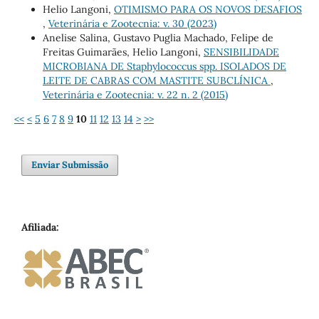
Helio Langoni,
OTIMISMO PARA OS NOVOS DESAFIOS
,
Veterinária e Zootecnia: v. 30 (2023)
Anelise Salina, Gustavo Puglia Machado, Felipe de
Freitas Guimarães, Helio Langoni,
SENSIBILIDADE
MICROBIANA DE Staphylococcus spp. ISOLADOS DE
LEITE DE CABRAS COM MASTITE SUBCLÍNICA
,
Veterinária e Zootecnia: v. 22 n. 2 (2015)
<<
<
5
6
7
8
9
10
11
12
13
14
>
>>
Enviar Submissão
Afiliada: