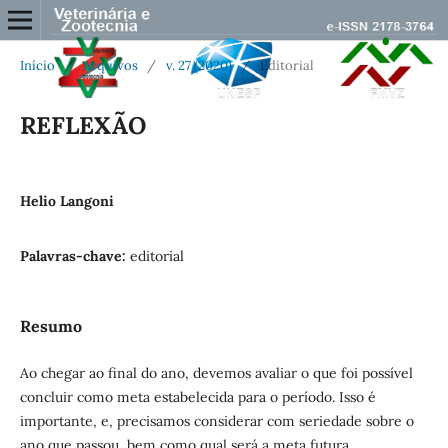
Início
/
Arquivos
/
v. 27 (2020)
/
Editorial
REFLEXÃO
Helio Langoni
Palavras-chave:
editorial
Resumo
Ao chegar ao final do ano, devemos avaliar o que foi possível
concluir como meta estabelecida para o período. Isso é
importante, e, precisamos considerar com seriedade sobre o
ano que passou, bem como qual será a meta futura.