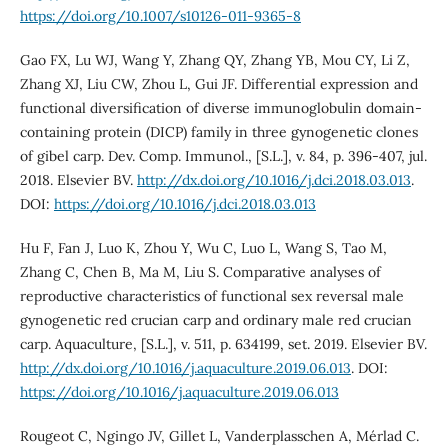
https://doi.org/10.1007/s10126-011-9365-8
Gao FX, Lu WJ, Wang Y, Zhang QY, Zhang YB, Mou CY, Li Z,
Zhang XJ, Liu CW, Zhou L, Gui JF. Differential expression and
functional diversification of diverse immunoglobulin domain-
containing protein (DICP) family in three gynogenetic clones
of gibel carp. Dev. Comp. Immunol., [S.L.], v. 84, p. 396-407, jul.
2018. Elsevier BV.
http://dx.doi.org/10.1016/j.dci.2018.03.013
.
DOI:
https://doi.org/10.1016/j.dci.2018.03.013
Hu F, Fan J, Luo K, Zhou Y, Wu C, Luo L, Wang S, Tao M,
Zhang C, Chen B, Ma M, Liu S. Comparative analyses of
reproductive characteristics of functional sex reversal male
gynogenetic red crucian carp and ordinary male red crucian
carp. Aquaculture, [S.L.], v. 511, p. 634199, set. 2019. Elsevier BV.
http://dx.doi.org/10.1016/j.aquaculture.2019.06.013
. DOI:
https://doi.org/10.1016/j.aquaculture.2019.06.013
Rougeot C, Ngingo JV, Gillet L, Vanderplasschen A, Mérlad C.