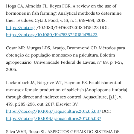
Hoga CA, Almeida FL, Reyes FGR. A review on the use of
hormones in fish farming: Analytical methods to determine
their residues. Cyta J. Food, v. 16, n. 1, 679–691, 2018.
https://doi.org
/10.1080/19476337.2018.1475423 DOI:
https://doi.org/10.1080/19476337.2018.1475423
Cesar MP, Murgas LDS, Araujo, Drummond CD. Métodos para
obtenção de população monosexo na psicultura. Boletim
agropecuário, Universidade Federal de Lavras, n° 69, p. 1-27,
2005.
Luckenbach JA, Fairgrive WT, Hayman ES. Establishment of
monosex female production of sablefish (Anoplopoma fimbria)
through direct and indirect sex control. Aquaculture, [s.l.], v.
479, p.285-296, out. 2017. Elsevier BV.
https://doi.org/10.1016/j.aquaculture.2017.05.037
DOI:
https://doi.org/10.1016/j.aquaculture.2017.05.037
Silva WVR, Russo SL. ASPECTOS GERAIS DO SISTEMA DE