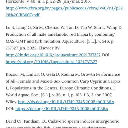
Horizonte, v. 40, n. 1, p. 22-28, jan/mar. 2016.
http://www.cbra.org.br/pages/publicacoes/rbra/v40/n1/p22-
28%20(RB607).pdf
Lu B, Liang G, Xu M, Chenxu W, Tan D, Tao W, Sun L, Wang D.
Production of all male amelanotic red tilapia by combining
MAS-GMT and tyrb mutation. Aquaculture, [S.L.], v. 546, p.
737327, jan. 2022. Elsevier BV.
http://dx.doi.org/10.1016/j.aquaculture.2021.737327
. DOI:
https://doi.org/10.1016/j.aquaculture.2021.737327
Kocour M, Linhart O, Gela D, Rodina M. Growth Performance
of All-Female and Mixed-Sex Common Carp Cyprinus Carpio
L. Populations in the Central Europe Climatic Conditions. J.
World Aquac. Soc., [S.L.], v. 36, n. 1, p. 103-113, 3 abr. 2007.
Wiley.
http://dx.doi.org/10.1111/j.1749-7345.2005.tb00136.x
.
DOI:
https://doi.org/10.1111/j.1749-7345.2005.tb00136.x
David CJ, Pandiam TJ., Cadaveric sperm induces intergeneric