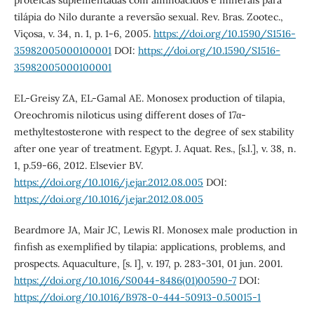
tilápia do Nilo durante a reversão sexual. Rev. Bras. Zootec.,
Viçosa, v. 34, n. 1, p. 1-6, 2005.
https://doi.org/10.1590/S1516-
35982005000100001
DOI:
https://doi.org/10.1590/S1516-
35982005000100001
EL-Greisy ZA, EL-Gamal AE. Monosex production of tilapia,
Oreochromis niloticus using different doses of 17α-
methyltestosterone with respect to the degree of sex stability
after one year of treatment. Egypt. J. Aquat. Res., [s.l.], v. 38, n.
1, p.59-66, 2012. Elsevier BV.
https://doi.org/10.1016/j.ejar.2012.08.005
DOI:
https://doi.org/10.1016/j.ejar.2012.08.005
Beardmore JA, Mair JC, Lewis RI. Monosex male production in
finfish as exemplified by tilapia: applications, problems, and
prospects. Aquaculture, [s. l], v. 197, p. 283-301, 01 jun. 2001.
https://doi.org/10.1016/S0044-8486(01)00590-7
DOI:
https://doi.org/10.1016/B978-0-444-50913-0.50015-1