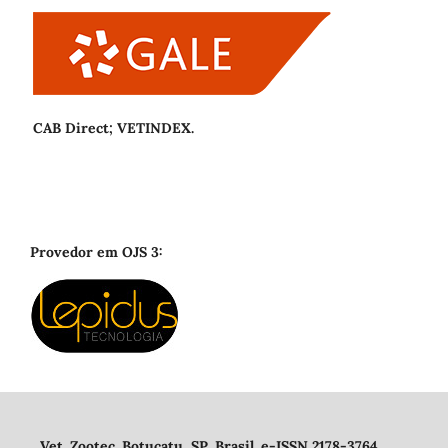
CAB Direct; VETINDEX.
Provedor em OJS 3:
Vet. Zootec. Botucatu, SP, Brasil. e-ISSN 2178-3764