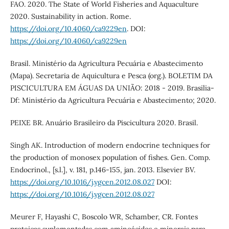
FAO. 2020. The State of World Fisheries and Aquaculture
2020. Sustainability in action. Rome.
https://doi.org/10.4060/ca9229en
. DOI:
https://doi.org/10.4060/ca9229en
Brasil. Ministério da Agricultura Pecuária e Abastecimento
(Mapa). Secretaria de Aquicultura e Pesca (org.). BOLETIM DA
PISCICULTURA EM ÁGUAS DA UNIÃO: 2018 - 2019. Brasilia-
Df: Ministério da Agricultura Pecuária e Abastecimento; 2020.
PEIXE BR. Anuário Brasileiro da Piscicultura 2020. Brasil.
Singh AK. Introduction of modern endocrine techniques for
the production of monosex population of fishes. Gen. Comp.
Endocrinol., [s.l.], v. 181, p.146-155, jan. 2013. Elsevier BV.
https://doi.org/10.1016/j.ygcen.2012.08.027
DOI:
https://doi.org/10.1016/j.ygcen.2012.08.027
Meurer F, Hayashi C, Boscolo WR, Schamber, CR. Fontes
proteicas suplementadas com aminoácidos e minerais para