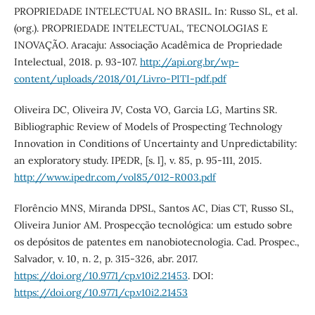
PROPRIEDADE INTELECTUAL NO BRASIL. In: Russo SL, et al.
(org.). PROPRIEDADE INTELECTUAL, TECNOLOGIAS E
INOVAÇÃO. Aracaju: Associação Acadêmica de Propriedade
Intelectual, 2018. p. 93-107.
http://api.org.br/wp-
content/uploads/2018/01/Livro-PITI-pdf.pdf
Oliveira DC, Oliveira JV, Costa VO, Garcia LG, Martins SR.
Bibliographic Review of Models of Prospecting Technology
Innovation in Conditions of Uncertainty and Unpredictability:
an exploratory study. IPEDR, [s. l], v. 85, p. 95-111, 2015.
http://www.ipedr.com/vol85/012-R003.pdf
Florêncio MNS, Miranda DPSL, Santos AC, Dias CT, Russo SL,
Oliveira Junior AM. Prospecção tecnológica: um estudo sobre
os depósitos de patentes em nanobiotecnologia. Cad. Prospec.,
Salvador, v. 10, n. 2, p. 315-326, abr. 2017.
https://doi.org/10.9771/cp.v10i2.21453
. DOI:
https://doi.org/10.9771/cp.v10i2.21453