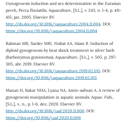
Gynogenesis induction and sex determination in the Eurasian
perch, Perca fluviatilis. Aquaculture, [S.L.], v. 243, n. 1-4, p. 411-
415, jan. 2005. Elsevier BV.
http://dx.doi.org/10.1016/j.aquaculture.2004.11.004
. DOI:
https://doi.org/10.1016/j.aquaculture.2004.11.004
Rahman MR, Sarder MRI, Nishat AA, Islam R. Induction of
diploid gynogenesis by heat shock treatment in silver barb
(Barbonymus gonionotus). Aquaculture, [S.L.], v. 505, p. 297-
305, abr. 2019. Elsevier BV.
http://dx.doi.org/10.1016/j.aquaculture.2019.02.015
. DOI:
https://doi.org/10.1016/j.aquaculture.2019.02.015
Manan H, Bakar NHA, Lyana NA, Amin-safwan A. A review of
gynogenesis manipulation in aquatic animals. Aquac. Fish.,
[S.L.], v., n., p. 1-6, dez. 2020. Elsevier BV.
http://dx.doi.org/10.1016/j.aaf.2020.11.006
. DOI:
https://doi.org/10.1016/j.aaf.2020.11.006