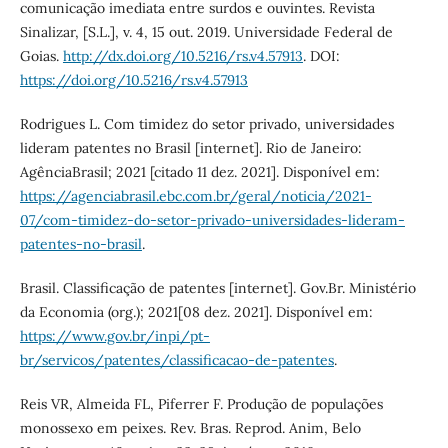
comunicação imediata entre surdos e ouvintes. Revista
Sinalizar, [S.L.], v. 4, 15 out. 2019. Universidade Federal de
Goias.
http://dx.doi.org/10.5216/rs.v4.57913
. DOI:
https://doi.org/10.5216/rs.v4.57913
Rodrigues L. Com timidez do setor privado, universidades
lideram patentes no Brasil [internet]. Rio de Janeiro:
AgênciaBrasil; 2021 [citado 11 dez. 2021]. Disponível em:
https://agenciabrasil.ebc.com.br/geral/noticia/2021-
07/com-timidez-do-setor-privado-universidades-lideram-
patentes-no-brasil
.
Brasil. Classificação de patentes [internet]. Gov.Br. Ministério
da Economia (org.); 2021[08 dez. 2021]. Disponível em:
https://www.gov.br/inpi/pt-
br/servicos/patentes/classificacao-de-patentes
.
Reis VR, Almeida FL, Piferrer F. Produção de populações
monossexo em peixes. Rev. Bras. Reprod. Anim, Belo