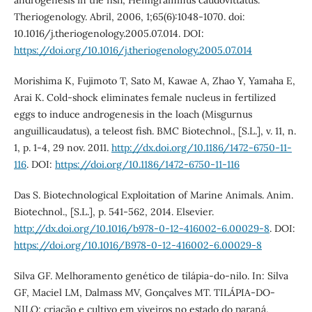
androgenesis in the fish, Hemigrammus caudovittatus.
Theriogenology. Abril, 2006, 1;65(6):1048-1070. doi:
10.1016/j.theriogenology.2005.07.014. DOI:
https://doi.org/10.1016/j.theriogenology.2005.07.014
Morishima K, Fujimoto T, Sato M, Kawae A, Zhao Y, Yamaha E,
Arai K. Cold-shock eliminates female nucleus in fertilized
eggs to induce androgenesis in the loach (Misgurnus
anguillicaudatus), a teleost fish. BMC Biotechnol., [S.L.], v. 11, n.
1, p. 1-4, 29 nov. 2011.
http://dx.doi.org/10.1186/1472-6750-11-
116
. DOI:
https://doi.org/10.1186/1472-6750-11-116
Das S. Biotechnological Exploitation of Marine Animals. Anim.
Biotechnol., [S.L.], p. 541-562, 2014. Elsevier.
http://dx.doi.org/10.1016/b978-0-12-416002-6.00029-8
. DOI:
https://doi.org/10.1016/B978-0-12-416002-6.00029-8
Silva GF. Melhoramento genético de tilápia-do-nilo. In: Silva
GF, Maciel LM, Dalmass MV, Gonçalves MT. TILÁPIA-DO-
NILO: criação e cultivo em viveiros no estado do paraná.