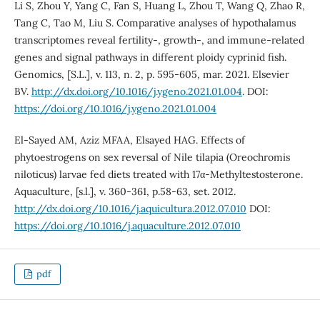
Li S, Zhou Y, Yang C, Fan S, Huang L, Zhou T, Wang Q, Zhao R,
Tang C, Tao M, Liu S. Comparative analyses of hypothalamus
transcriptomes reveal fertility-, growth-, and immune-related
genes and signal pathways in different ploidy cyprinid fish.
Genomics, [S.L.], v. 113, n. 2, p. 595-605, mar. 2021. Elsevier
BV.
http://dx.doi.org/10.1016/j.ygeno.2021.01.004
. DOI:
https://doi.org/10.1016/j.ygeno.2021.01.004
El-Sayed AM, Aziz MFAA, Elsayed HAG. Effects of
phytoestrogens on sex reversal of Nile tilapia (Oreochromis
niloticus) larvae fed diets treated with 17α-Methyltestosterone.
Aquaculture, [s.l.], v. 360-361, p.58-63, set. 2012.
http://dx.doi.org/10.1016/j.aquicultura.2012.07.010
DOI:
https://doi.org/10.1016/j.aquaculture.2012.07.010
pdf