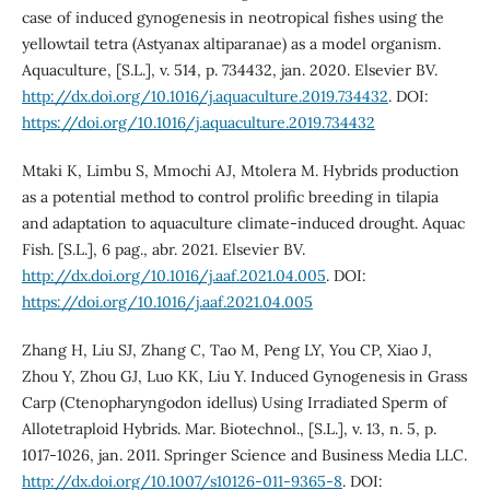
case of induced gynogenesis in neotropical fishes using the
yellowtail tetra (Astyanax altiparanae) as a model organism.
Aquaculture, [S.L.], v. 514, p. 734432, jan. 2020. Elsevier BV.
http://dx.doi.org/10.1016/j.aquaculture.2019.734432
. DOI:
https://doi.org/10.1016/j.aquaculture.2019.734432
Mtaki K, Limbu S, Mmochi AJ, Mtolera M. Hybrids production
as a potential method to control prolific breeding in tilapia
and adaptation to aquaculture climate-induced drought. Aquac
Fish. [S.L.], 6 pag., abr. 2021. Elsevier BV.
http://dx.doi.org/10.1016/j.aaf.2021.04.005
. DOI:
https://doi.org/10.1016/j.aaf.2021.04.005
Zhang H, Liu SJ, Zhang C, Tao M, Peng LY, You CP, Xiao J,
Zhou Y, Zhou GJ, Luo KK, Liu Y. Induced Gynogenesis in Grass
Carp (Ctenopharyngodon idellus) Using Irradiated Sperm of
Allotetraploid Hybrids. Mar. Biotechnol., [S.L.], v. 13, n. 5, p.
1017-1026, jan. 2011. Springer Science and Business Media LLC.
http://dx.doi.org/10.1007/s10126-011-9365-8
. DOI: