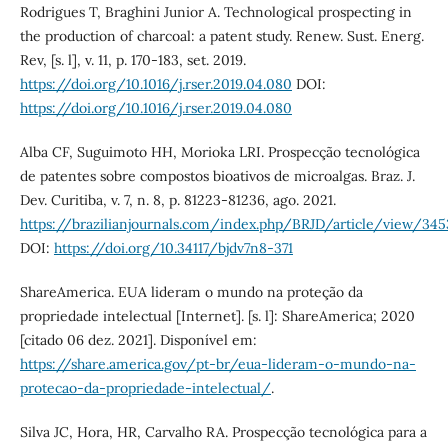
Rodrigues T, Braghini Junior A. Technological prospecting in
the production of charcoal: a patent study. Renew. Sust. Energ.
Rev, [s. l], v. 11, p. 170-183, set. 2019.
https://doi.org/10.1016/j.rser.2019.04.080
DOI:
https://doi.org/10.1016/j.rser.2019.04.080
Alba CF, Suguimoto HH, Morioka LRI. Prospecção tecnológica
de patentes sobre compostos bioativos de microalgas. Braz. J.
Dev. Curitiba, v. 7, n. 8, p. 81223-81236, ago. 2021.
https://brazilianjournals.com/index.php/BRJD/article/view/34
DOI:
https://doi.org/10.34117/bjdv7n8-371
ShareAmerica. EUA lideram o mundo na proteção da
propriedade intelectual [Internet]. [s. l]: ShareAmerica; 2020
[citado 06 dez. 2021]. Disponível em:
https://share.america.gov/pt-br/eua-lideram-o-mundo-na-
protecao-da-propriedade-intelectual/
.
Silva JC, Hora, HR, Carvalho RA. Prospecção tecnológica para a