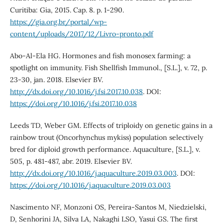
Curitiba: Gia, 2015. Cap. 8. p. 1-290.
https://gia.org.br/portal/wp-
content/uploads/2017/12/Livro-pronto.pdf
Abo-Al-Ela HG. Hormones and fish monosex farming: a
spotlight on immunity. Fish Shellfish Immunol., [S.L.], v. 72, p.
23-30, jan. 2018. Elsevier BV.
http://dx.doi.org/10.1016/j.fsi.2017.10.038
. DOI:
https://doi.org/10.1016/j.fsi.2017.10.038
Leeds TD, Weber GM. Effects of triploidy on genetic gains in a
rainbow trout (Oncorhynchus mykiss) population selectively
bred for diploid growth performance. Aquaculture, [S.L.], v.
505, p. 481-487, abr. 2019. Elsevier BV.
http://dx.doi.org/10.1016/j.aquaculture.2019.03.003
. DOI:
https://doi.org/10.1016/j.aquaculture.2019.03.003
Nascimento NF, Monzoni OS, Pereira-Santos M, Niedzielski,
D, Senhorini JA, Silva LA, Nakaghi LSO, Yasui GS. The first