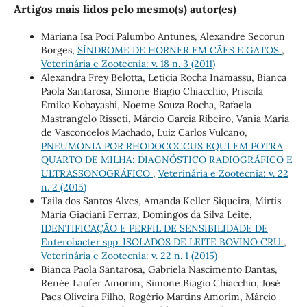
Artigos mais lidos pelo mesmo(s) autor(es)
Mariana Isa Poci Palumbo Antunes, Alexandre Secorun
Borges,
SÍNDROME DE HORNER EM CÃES E GATOS
,
Veterinária e Zootecnia: v. 18 n. 3 (2011)
Alexandra Frey Belotta, Letícia Rocha Inamassu, Bianca
Paola Santarosa, Simone Biagio Chiacchio, Priscila
Emiko Kobayashi, Noeme Souza Rocha, Rafaela
Mastrangelo Risseti, Márcio Garcia Ribeiro, Vania Maria
de Vasconcelos Machado, Luiz Carlos Vulcano,
PNEUMONIA POR RHODOCOCCUS EQUI EM POTRA
QUARTO DE MILHA: DIAGNÓSTICO RADIOGRÁFICO E
ULTRASSONOGRÁFICO
,
Veterinária e Zootecnia: v. 22
n. 2 (2015)
Taila dos Santos Alves, Amanda Keller Siqueira, Mirtis
Maria Giaciani Ferraz, Domingos da Silva Leite,
IDENTIFICAÇÃO E PERFIL DE SENSIBILIDADE DE
Enterobacter spp. ISOLADOS DE LEITE BOVINO CRU
,
Veterinária e Zootecnia: v. 22 n. 1 (2015)
Bianca Paola Santarosa, Gabriela Nascimento Dantas,
Renée Laufer Amorim, Simone Biagio Chiacchio, José
Paes Oliveira Filho, Rogério Martins Amorim, Márcio