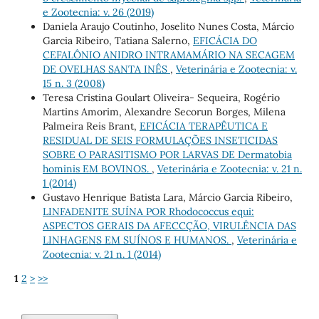
e Zootecnia: v. 26 (2019)
Daniela Araujo Coutinho, Joselito Nunes Costa, Márcio
Garcia Ribeiro, Tatiana Salerno,
EFICÁCIA DO
CEFALÔNIO ANIDRO INTRAMAMÁRIO NA SECAGEM
DE OVELHAS SANTA INÊS
,
Veterinária e Zootecnia: v.
15 n. 3 (2008)
Teresa Cristina Goulart Oliveira- Sequeira, Rogério
Martins Amorim, Alexandre Secorun Borges, Milena
Palmeira Reis Brant,
EFICÁCIA TERAPÊUTICA E
RESIDUAL DE SEIS FORMULAÇÕES INSETICIDAS
SOBRE O PARASITISMO POR LARVAS DE Dermatobia
hominis EM BOVINOS.
,
Veterinária e Zootecnia: v. 21 n.
1 (2014)
Gustavo Henrique Batista Lara, Márcio Garcia Ribeiro,
LINFADENITE SUÍNA POR Rhodococcus equi:
ASPECTOS GERAIS DA AFECCÇÃO, VIRULÊNCIA DAS
LINHAGENS EM SUÍNOS E HUMANOS.
,
Veterinária e
Zootecnia: v. 21 n. 1 (2014)
1
2
>
>>