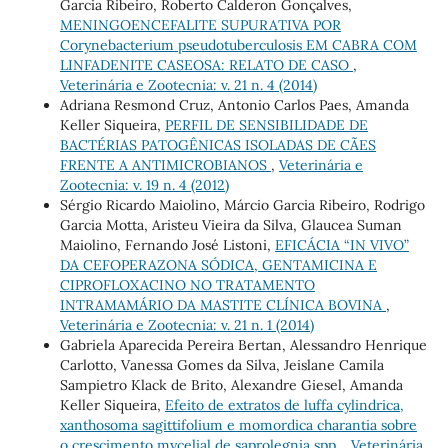
Garcia Ribeiro, Roberto Calderon Gonçalves,
MENINGOENCEFALITE SUPURATIVA POR
Corynebacterium pseudotuberculosis EM CABRA COM
LINFADENITE CASEOSA: RELATO DE CASO
,
Veterinária e Zootecnia: v. 21 n. 4 (2014)
Adriana Resmond Cruz, Antonio Carlos Paes, Amanda
Keller Siqueira,
PERFIL DE SENSIBILIDADE DE
BACTÉRIAS PATOGÊNICAS ISOLADAS DE CÃES
FRENTE A ANTIMICROBIANOS
,
Veterinária e
Zootecnia: v. 19 n. 4 (2012)
Sérgio Ricardo Maiolino, Márcio Garcia Ribeiro, Rodrigo
Garcia Motta, Aristeu Vieira da Silva, Glaucea Suman
Maiolino, Fernando José Listoni,
EFICÁCIA “IN VIVO”
DA CEFOPERAZONA SÓDICA, GENTAMICINA E
CIPROFLOXACINO NO TRATAMENTO
INTRAMAMÁRIO DA MASTITE CLÍNICA BOVINA
,
Veterinária e Zootecnia: v. 21 n. 1 (2014)
Gabriela Aparecida Pereira Bertan, Alessandro Henrique
Carlotto, Vanessa Gomes da Silva, Jeislane Camila
Sampietro Klack de Brito, Alexandre Giesel, Amanda
Keller Siqueira,
Efeito de extratos de luffa cylindrica,
xanthosoma sagittifolium e momordica charantia sobre
o crescimento mycelial de saprolegnia spp.
,
Veterinária