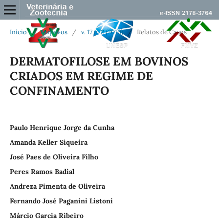
Início
/
Arquivos
/
v. 17 n. 2 (2010)
/
Relatos de Casos
DERMATOFILOSE EM BOVINOS
CRIADOS EM REGIME DE
CONFINAMENTO
Paulo Henrique Jorge da Cunha
Amanda Keller Siqueira
José Paes de Oliveira Filho
Peres Ramos Badial
Andreza Pimenta de Oliveira
Fernando José Paganini Listoni
Márcio Garcia Ribeiro