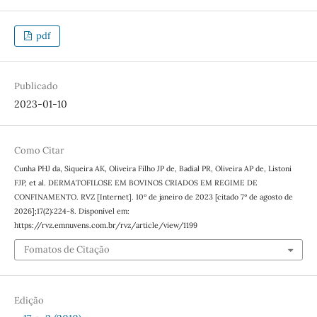
pdf
Publicado
2023-01-10
Como Citar
Cunha PHJ da, Siqueira AK, Oliveira Filho JP de, Badial PR, Oliveira AP de, Listoni
FJP, et al. DERMATOFILOSE EM BOVINOS CRIADOS EM REGIME DE
CONFINAMENTO. RVZ [Internet]. 10º de janeiro de 2023 [citado 7º de agosto de
2026];17(2):224-8. Disponível em:
https://rvz.emnuvens.com.br/rvz/article/view/1199
Fomatos de Citação
Edição