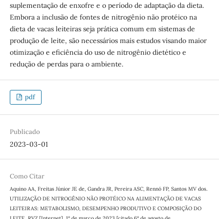
suplementação de enxofre e o período de adaptação da dieta.
Embora a inclusão de fontes de nitrogênio não protéico na
dieta de vacas leiteiras seja prática comum em sistemas de
produção de leite, são necessários mais estudos visando maior
otimização e eficiência do uso de nitrogênio dietético e
redução de perdas para o ambiente.
pdf
Publicado
2023-03-01
Como Citar
Aquino AA, Freitas Júnior JE de, Gandra JR, Pereira ASC, Rennó FP, Santos MV dos.
UTILIZAÇÃO DE NITROGÊNIO NÃO PROTÉICO NA ALIMENTAÇÃO DE VACAS
LEITEIRAS: METABOLISMO, DESEMPENHO PRODUTIVO E COMPOSIÇÃO DO
LEITE. RVZ [Internet]. 1º de março de 2023 [citado 6º de agosto de