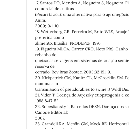
17. Santos DO, Mendes A, Nogueira S, Nogueira-Fi
comercial de caititus
(Pecari tajacu): uma alternativa para o agronegóci
Anim.
2009;10:1-10.
18. Wetterberg GB, Ferreira M, Brito WLS, Arauj
preferida como
alimento. Brasília: PRODEPEF; 1976.
19. Figueira MLOA, Carrer CRO, Neto PBS. Ganho 
rebanho de
queixadas selvagens em sistemas de criação semie
reserva de
cerrado. Rev Bras Zootec. 2003;32:191-9.
20. Kirkpatrick CM, Kanitz CL, McCrocklin SM. Pos
mammals in
transmission of pseudorabies to swine. J Wildl Dis.
21. Vidor T. Doença de Aujeszky etiopatogenia e co
1988;8:47-52.
22. Sobestiansky J, Barcellos DESN. Doença dos suí
Cânone Editorial;
2007.
23. Crandell RA, Mesfin GM, Mock RE. Horizontal