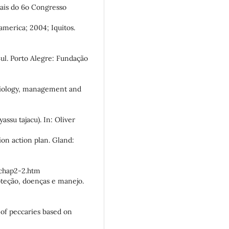
Anais do 6o Congresso
america; 2004; Iquitos.
Sul. Porto Alegre: Fundação
 biology, management and
ssu tajacu). In: Oliver
ion action plan. Gland:
chap2-2.htm
roteção, doenças e manejo.
 of peccaries based on