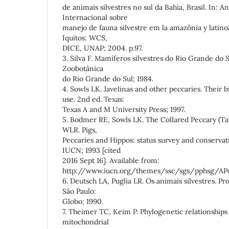
de animais silvestres no sul da Bahia, Brasil. In: 
Internacional sobre
manejo de fauna silvestre em la amazônia y latino
Iquitos: WCS,
DICE, UNAP; 2004. p.97.
3. Silva F. Mamíferos silvestres do Rio Grande do 
Zoobotânica
do Rio Grande do Sul; 1984.
4. Sowls LK. Javelinas and other peccaries. Their
use. 2nd ed. Texas:
Texas A and M University Press; 1997.
5. Bodmer RE, Sowls LK. The Collared Peccary (Taya
WLR. Pigs,
Peccaries and Hippos: status survey and conservat
IUCN; 1993 [cited
2016 Sept 16]. Available from:
http://www.iucn.org/themes/ssc/sgs/pphsg/AP
6. Deutsch LA, Puglia LR. Os animais silvestres. P
São Paulo:
Globo; 1990.
7. Theimer TC, Keim P. Phylogenetic relationships
mitochondrial