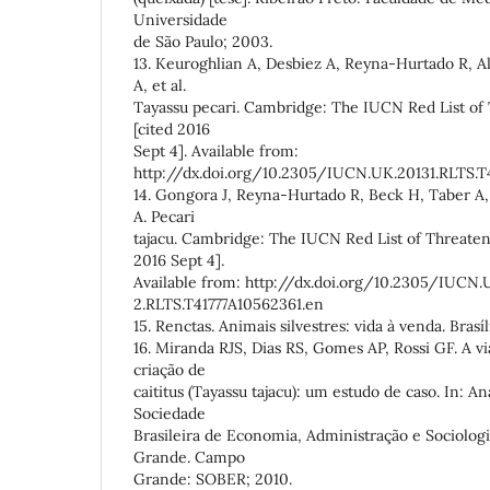
Universidade
de São Paulo; 2003.
13. Keuroghlian A, Desbiez A, Reyna-Hurtado R, A
A, et al.
Tayassu pecari. Cambridge: The IUCN Red List of
[cited 2016
Sept 4]. Available from:
http://dx.doi.org/10.2305/IUCN.UK.20131.RLTS.T
14. Gongora J, Reyna-Hurtado R, Beck H, Taber A,
A. Pecari
tajacu. Cambridge: The IUCN Red List of Threatene
2016 Sept 4].
Available from: http://dx.doi.org/10.2305/IUCN.
2.RLTS.T41777A10562361.en
15. Renctas. Animais silvestres: vida à venda. Brasíl
16. Miranda RJS, Dias RS, Gomes AP, Rossi GF. A v
criação de
caititus (Tayassu tajacu): um estudo de caso. In: 
Sociedade
Brasileira de Economia, Administração e Sociolog
Grande. Campo
Grande: SOBER; 2010.