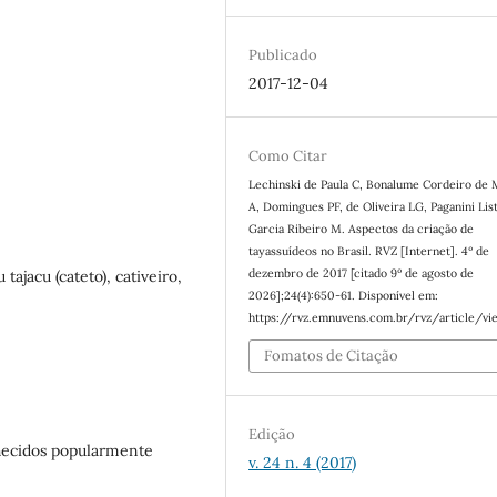
Publicado
2017-12-04
Como Citar
Lechinski de Paula C, Bonalume Cordeiro de 
A, Domingues PF, de Oliveira LG, Paganini List
Garcia Ribeiro M. Aspectos da criação de
tayassuídeos no Brasil. RVZ [Internet]. 4º de
dezembro de 2017 [citado 9º de agosto de
tajacu (cateto), cativeiro,
2026];24(4):650-61. Disponível em:
https://rvz.emnuvens.com.br/rvz/article/v
Fomatos de Citação
Edição
nhecidos popularmente
v. 24 n. 4 (2017)