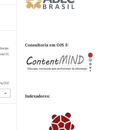
Consultoria em OJS 3:
Morais
oni FJ,
iew/237
Indexadores: