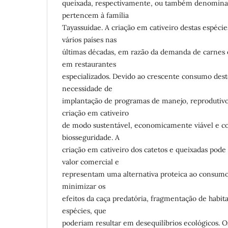
queixada, respectivamente, ou também denomina
pertencem à família
Tayassuidae. A criação em cativeiro destas espéc
vários países nas
últimas décadas, em razão da demanda de carnes 
em restaurantes
especializados. Devido ao crescente consumo deste
necessidade de
implantação de programas de manejo, reprodutivos
criação em cativeiro
de modo sustentável, economicamente viável e c
biosseguridade. A
criação em cativeiro dos catetos e queixadas pode
valor comercial e
representam uma alternativa proteica ao consu
minimizar os
efeitos da caça predatória, fragmentação de habitat
espécies, que
poderiam resultar em desequilíbrios ecológicos. O