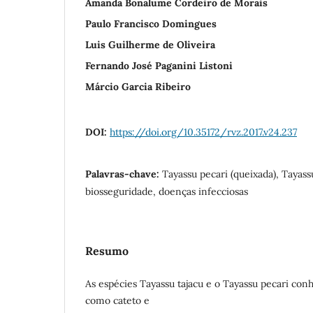
Amanda Bonalume Cordeiro de Morais
Paulo Francisco Domingues
Luis Guilherme de Oliveira
Fernando José Paganini Listoni
Márcio Garcia Ribeiro
DOI:
https://doi.org/10.35172/rvz.2017.v24.237
Palavras-chave:
Tayassu pecari (queixada), Tayassu 
biosseguridade, doenças infecciosas
Resumo
As espécies Tayassu tajacu e o Tayassu pecari co
como cateto e