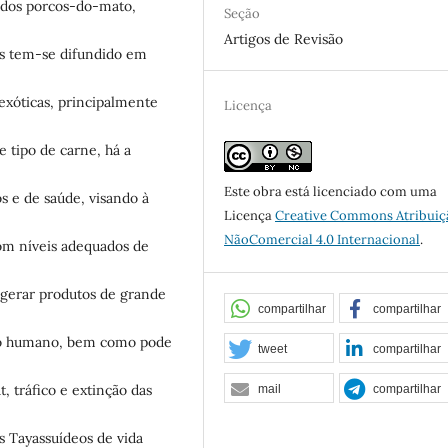
dos porcos-do-mato,
Seção
Artigos de Revisão
ies tem-se difundido em
exóticas, principalmente
Licença
 tipo de carne, há a
Este obra está licenciado com uma
 e de saúde, visando à
Licença
Creative Commons Atribuiç
NãoComercial 4.0 Internacional
.
om níveis adequados de
 gerar produtos de grande
compartilhar
compartilhar
mo humano, bem como pode
tweet
compartilhar
, tráfico e extinção das
mail
compartilhar
s Tayassuídeos de vida