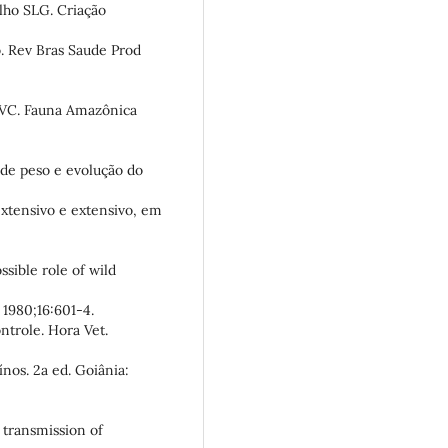
lho SLG. Criação
o. Rev Bras Saude Prod
o VC. Fauna Amazônica
de peso e evolução do
xtensivo e extensivo, em
sible role of wild
 1980;16:601-4.
ntrole. Hora Vet.
nos. 2a ed. Goiânia:
 transmission of