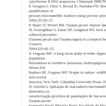
cytochrome B DNA sequences. J Mammal. 1998;79:
8. Gongora J, Chen Y, Bernal JE, Nicholas FW, Mor
amplification of
peccary microsatellite markers using porcine pri
2002;33:312-27.
9. Mayer JJ, Wetzel RM. Tayassu pecari. Mamm Spec
10. Keuroghlian A, Eaton DP, Longland WS. Area u
collared peccaries
(Tayassu pecari and Tayassu tajacu) in a tropical fo
Conserv.
2004;120:411-25.
11. Fragoso JMV. A long-term study of white-lipped
population
fluctuations in northern Amazonia. Anthropogenic v
Silvius KM,
Bodmer RE, Fragoso JMV. People in nature: wildlif
and central
America. New York: Columbia University Press; 20
12. Gonela A. Aplicação de marcadores microssatél
domestica na
caracterização genética de populações de Sus scro
Tayassu pecari
(queixada) [tese]. Ribeirão Preto: Faculdade de Me