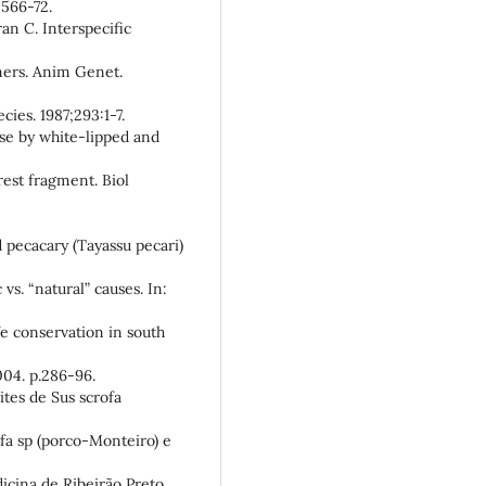
566-72.
an C. Interspecific
mers. Anim Genet.
ies. 1987;293:1-7.
se by white-lipped and
rest fragment. Biol
 pecacary (Tayassu pecari)
s. “natural” causes. In:
e conservation in south
04. p.286-96.
ites de Sus scrofa
fa sp (porco-Monteiro) e
dicina de Ribeirão Preto,