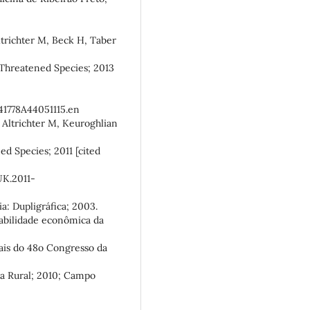
ltrichter M, Beck H, Taber
 Threatened Species; 2013
41778A44051115.en
 Altrichter M, Keuroghlian
d Species; 2011 [cited
UK.2011-
ia: Dupligráfica; 2003.
iabilidade econômica da
Anais do 48o Congresso da
ia Rural; 2010; Campo