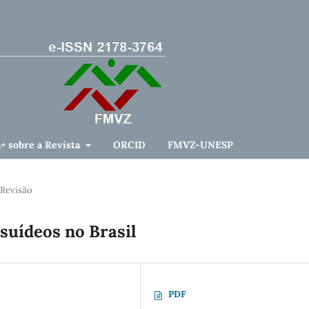
a+ sobre a Revista
ORCID
FMVZ-UNESP
 Revisão
suídeos no Brasil
PDF