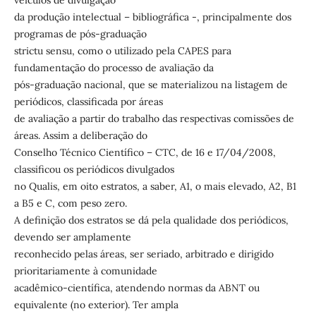
veiculos de divulgação
da produção intelectual – bibliográfica -, principalmente dos
programas de pós-graduação
strictu sensu, como o utilizado pela CAPES para
fundamentação do processo de avaliação da
pós-graduação nacional, que se materializou na listagem de
periódicos, classificada por áreas
de avaliação a partir do trabalho das respectivas comissões de
áreas. Assim a deliberação do
Conselho Técnico Científico – CTC, de 16 e 17/04/2008,
classificou os periódicos divulgados
no Qualis, em oito estratos, a saber, A1, o mais elevado, A2, B1
a B5 e C, com peso zero.
A definição dos estratos se dá pela qualidade dos periódicos,
devendo ser amplamente
reconhecido pelas áreas, ser seriado, arbitrado e dirigido
prioritariamente à comunidade
acadêmico-científica, atendendo normas da ABNT ou
equivalente (no exterior). Ter ampla