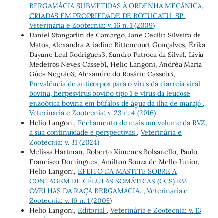
BERGAMÁCIA SUBMETIDAS À ORDENHA MECÂNICA,
CRIADAS EM PROPRIEDADE DE BOTUCATU-SP
,
Veterinária e Zootecnia: v. 16 n. 1 (2009)
Daniel Stangarlin de Camargo, Jane Cecília Silveira de
Matos, Alexandra Ariadine Bittencourt Gonçalves, Érika
Dayane Leal Rodrigues3, Sandro Patroca da Silva1, Livia
Medeiros Neves Casseb1, Helio Langoni, Andréa Maria
Góes Negrão3, Alexandre do Rosário Casseb3,
Prevalência de anticorpos para o vírus da diarreia viral
bovina, herpesvírus bovino tipo 1 e vírus da leucose
enzoótica bovina em búfalos de água da ilha de marajó
,
Veterinária e Zootecnia: v. 23 n. 4 (2016)
Helio Langoni,
Fechamento de mais um volume da RVZ,
a sua continuidade e perspectivas
,
Veterinária e
Zootecnia: v. 31 (2024)
Melissa Hartman, Roberto Ximenes Bolsanello, Paulo
Francisco Domingues, Amilton Souza de Mello Júnior,
Helio Langoni,
EFEITO DA MASTITE SOBRE A
CONTAGEM DE CÉLULAS SOMÁTICAS (CCS) EM
OVELHAS DA RAÇA BERGAMÁCIA.
,
Veterinária e
Zootecnia: v. 16 n. 1 (2009)
Helio Langoni,
Editorial
,
Veterinária e Zootecnia: v. 13