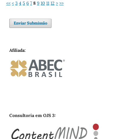
<<
<
3
4
5
6
7
8
9
10
11
12
>
>>
Enviar Submissão
Afiliada:
Consultoria em OJS 3: