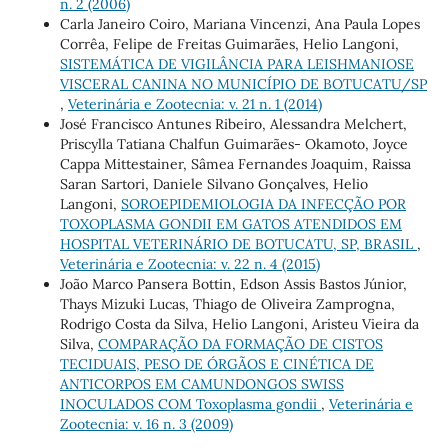
n. 2 (2006)
Carla Janeiro Coiro, Mariana Vincenzi, Ana Paula Lopes
Corrêa, Felipe de Freitas Guimarães, Helio Langoni,
SISTEMÁTICA DE VIGILÂNCIA PARA LEISHMANIOSE
VISCERAL CANINA NO MUNICÍPIO DE BOTUCATU/SP
,
Veterinária e Zootecnia: v. 21 n. 1 (2014)
José Francisco Antunes Ribeiro, Alessandra Melchert,
Priscylla Tatiana Chalfun Guimarães- Okamoto, Joyce
Cappa Mittestainer, Sâmea Fernandes Joaquim, Raissa
Saran Sartori, Daniele Silvano Gonçalves, Helio
Langoni,
SOROEPIDEMIOLOGIA DA INFECÇÃO POR
TOXOPLASMA GONDII EM GATOS ATENDIDOS EM
HOSPITAL VETERINÁRIO DE BOTUCATU, SP, BRASIL
,
Veterinária e Zootecnia: v. 22 n. 4 (2015)
João Marco Pansera Bottin, Edson Assis Bastos Júnior,
Thays Mizuki Lucas, Thiago de Oliveira Zamprogna,
Rodrigo Costa da Silva, Helio Langoni, Aristeu Vieira da
Silva,
COMPARAÇÃO DA FORMAÇÃO DE CISTOS
TECIDUAIS, PESO DE ÓRGÃOS E CINÉTICA DE
ANTICORPOS EM CAMUNDONGOS SWISS
INOCULADOS COM Toxoplasma gondii
,
Veterinária e
Zootecnia: v. 16 n. 3 (2009)