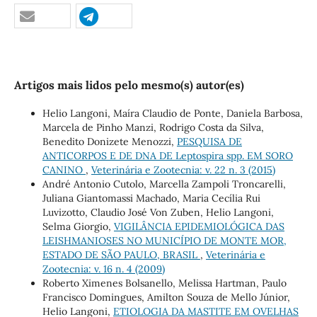
Artigos mais lidos pelo mesmo(s) autor(es)
Helio Langoni, Maíra Claudio de Ponte, Daniela Barbosa,
Marcela de Pinho Manzi, Rodrigo Costa da Silva,
Benedito Donizete Menozzi,
PESQUISA DE
ANTICORPOS E DE DNA DE Leptospira spp. EM SORO
CANINO
,
Veterinária e Zootecnia: v. 22 n. 3 (2015)
André Antonio Cutolo, Marcella Zampoli Troncarelli,
Juliana Giantomassi Machado, Maria Cecília Rui
Luvizotto, Claudio José Von Zuben, Helio Langoni,
Selma Giorgio,
VIGILÂNCIA EPIDEMIOLÓGICA DAS
LEISHMANIOSES NO MUNICÍPIO DE MONTE MOR,
ESTADO DE SÃO PAULO, BRASIL
,
Veterinária e
Zootecnia: v. 16 n. 4 (2009)
Roberto Ximenes Bolsanello, Melissa Hartman, Paulo
Francisco Domingues, Amilton Souza de Mello Júnior,
Helio Langoni,
ETIOLOGIA DA MASTITE EM OVELHAS