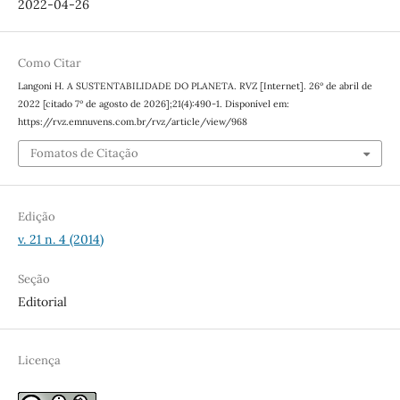
2022-04-26
Como Citar
Langoni H. A SUSTENTABILIDADE DO PLANETA. RVZ [Internet]. 26º de abril de
2022 [citado 7º de agosto de 2026];21(4):490-1. Disponível em:
https://rvz.emnuvens.com.br/rvz/article/view/968
Fomatos de Citação
Edição
v. 21 n. 4 (2014)
Seção
Editorial
Licença