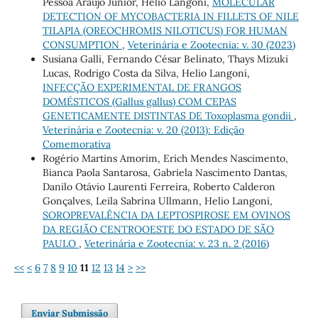
Pessoa Araújo Júnior, Helio Langoni,
MOLECULAR
DETECTION OF MYCOBACTERIA IN FILLETS OF NILE
TILAPIA (OREOCHROMIS NILOTICUS) FOR HUMAN
CONSUMPTION
,
Veterinária e Zootecnia: v. 30 (2023)
Susiana Galli, Fernando César Belinato, Thays Mizuki
Lucas, Rodrigo Costa da Silva, Helio Langoni,
INFECÇÃO EXPERIMENTAL DE FRANGOS
DOMÉSTICOS (Gallus gallus) COM CEPAS
GENETICAMENTE DISTINTAS DE Toxoplasma gondii
,
Veterinária e Zootecnia: v. 20 (2013): Edição
Comemorativa
Rogério Martins Amorim, Erich Mendes Nascimento,
Bianca Paola Santarosa, Gabriela Nascimento Dantas,
Danilo Otávio Laurenti Ferreira, Roberto Calderon
Gonçalves, Leila Sabrina Ullmann, Helio Langoni,
SOROPREVALÊNCIA DA LEPTOSPIROSE EM OVINOS
DA REGIÃO CENTROOESTE DO ESTADO DE SÃO
PAULO
,
Veterinária e Zootecnia: v. 23 n. 2 (2016)
<<
<
6
7
8
9
10
11
12
13
14
>
>>
Enviar Submissão