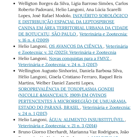
Welligton Borges da Silva, Ligia Barroso Simões, Carlos
Roberto Padovani, Helio Langoni, Ana Lúcia Scarelli
Lopes, José Rafael Modolo,
INQUÉRITO SOROLÓGICO
E DISTRIBUIÇÃO ESPACIAL DA LEPTOSPIROSE
CANINA EM ÁREA TERRITORIAL URBANA DA CIDADE
DE BOTUCATU, SÃO PAULO
,
Veterinária e Zootecnia:
v. 16 n. 4 (2009)
Helio Langoni,
OS AVANÇOS DA CIÊNCIA
,
Veterinária
e Zootecnia: v. 32 (2025): Veterinária e Zootecnia
Helio Langoni,
Novas conquistas para a FMVZ
,
Veterinária e Zootecnia: v. 24 n. 3 (2017)
Wellington Augusto Sinhorini, Daniela Barbosa Silva,
Hélio Langoni, Gisela Cristiano Ferraro, Raquel Reis
Martins, Welber Daniel Zanetti Lopes,
SOROPREVALÊNCIA DE TOXOPLASMA GONDII
(NICOLLE &MANCEAUX, 1909) EM OVINOS
PERTENCENTES À MICRORREGIÃO DE UMUARAMA,
ESTADO DO PARANÁ, BRASIL
,
Veterinária e Zootecnia:
v. 24 n. 1 (2017)
Helio Langoni,
ÁGUA: ALIMENTO INSUBSTITUÍVEL
,
Veterinária e Zootecnia: v. 21 n. 3 (2014)
Bruno Giorno Eberhardt, Marianna Vaz Rodrigues, João