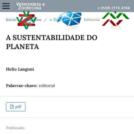
Início
/
Arquivos
/
v. 21 n. 4 (2014)
/
Editorial
A SUSTENTABILIDADE DO
PLANETA
Helio Langoni
Palavras-chave:
editorial
pdf
Publicado