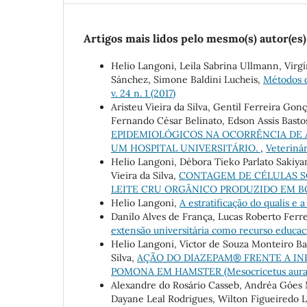
Artigos mais lidos pelo mesmo(s) autor(es)
Helio Langoni, Leila Sabrina Ullmann, Virgí
Sánchez, Simone Baldini Lucheis,
Métodos d
v. 24 n. 1 (2017)
Aristeu Vieira da Silva, Gentil Ferreira Gon
Fernando César Belinato, Edson Assis Bastos
EPIDEMIOLÓGICOS NA OCORRÊNCIA DE A
UM HOSPITAL UNIVERSITÁRIO.
,
Veterinár
Helio Langoni, Débora Tieko Parlato Sakiya
Vieira da Silva,
CONTAGEM DE CÉLULAS S
LEITE CRU ORGÂNICO PRODUZIDO EM B
Helio Langoni,
A estratificação do qualis e
Danilo Alves de França, Lucas Roberto Ferre
extensão universitária como recurso educac
Helio Langoni, Víctor de Souza Monteiro Bas
Silva,
AÇÃO DO DIAZEPAM® FRENTE A INF
POMONA EM HAMSTER (Mesocricetus aura
Alexandre do Rosário Casseb, Andréa Góes N
Dayane Leal Rodrigues, Wilton Figueiredo 