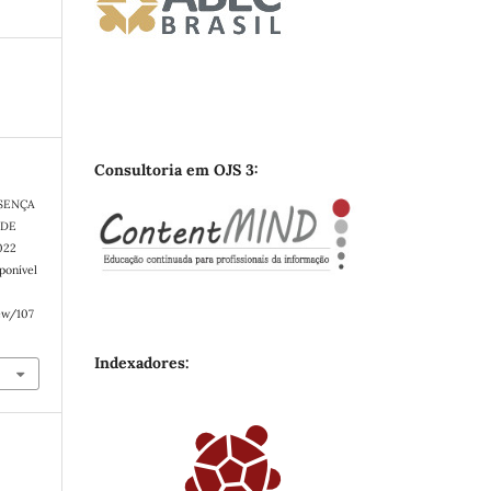
Consultoria em OJS 3:
ESENÇA
 DE
022
sponível
ew/107
Indexadores: