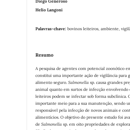
Diego Generoso
Helio Langoni
Palavras-chave:
bovinos leiteiros, ambiente, vigi
Resumo
A pesquisa de agentes com potencial zoonótico e
constitui uma importante ação de vigilância para
alimento seguro.
Salmonella
sp. causa grandes pre
animal quanto em surtos de infecção envolvendo 
leiteiros podem se infectar sob forma subclínica.
importante meio para a sua manutenção, sendo um
responsável pela infecção de novos animais e co
alimentícios. O objetivo do presente estudo foi av
de
Salmonella
sp. em oito propriedades de explora