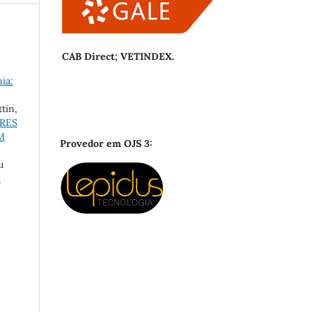
CAB Direct; VETINDEX.
ia:
tin,
ORES
M
Provedor em OJS 3:
u
M