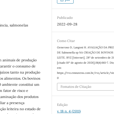
Publicado
2022-09-28
lância, salmonelas
Como Citar
Generoso D, Langoni H. AVALIAÇÃO DA PR
DE Salmonella sp NA CRIAÇÃO DE BOVINOS
LEITE. RVZ [Internet]. 28º de setembro de 2
m animais de produção
[citado 10º de agosto de 2026];18(4):661-7. Di
 garantir o consumo de
em:
juízos tanto na produção
https://rvz.emnuvens.com.br/rvz/article/vi
os alimentos. Os bovinos
0
 O ambiente constitui um
Fomatos de Citação
 fator de risco e
ntaminação dos produtos
aliar a presença
Edição
ção leiteira no estado de
v. 18 n. 4 (2011)