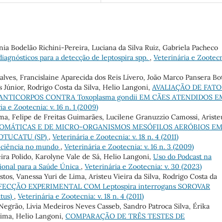
nia Bodelão Richini-Pereira, Luciana da Silva Ruiz, Gabriela Pacheco
iagnósticos para a detecção de leptospira spp.
,
Veterinária e Zootecn
çalves, Francislaine Aparecida dos Reis Lívero, João Marco Pansera Bot
 Júnior, Rodrigo Costa da Silva, Helio Langoni,
AVALIAÇÃO DE FAT
NTICORPOS CONTRA Toxoplasma gondii EM CÃES ATENDIDOS E
ia e Zootecnia: v. 16 n. 1 (2009)
ma, Felipe de Freitas Guimarães, Lucilene Granuzzio Camossi, Ariste
OMÁTICAS E DE MICRO-ORGANISMOS MESÓFILOS AERÓBIOS E
OTUCATU (SP)
,
Veterinária e Zootecnia: v. 18 n. 4 (2011)
 a ciência no mundo
,
Veterinária e Zootecnia: v. 16 n. 3 (2009)
ira Polido, Karolyne Vale de Sá, Helio Langoni,
Uso do Podcast na
ional para a Saúde Única
,
Veterinária e Zootecnia: v. 30 (2023)
tos, Vanessa Yuri de Lima, Aristeu Vieira da Silva, Rodrigo Costa da
ECÇÃO EXPERIMENTAL COM Leptospira interrogans SOROVAR
tus)
,
Veterinária e Zootecnia: v. 18 n. 4 (2011)
egrão, Livia Medeiros Neves Casseb, Sandro Patroca Silva, Érika
Lima, Helio Langoni,
COMPARAÇÃO DE TRÊS TESTES DE