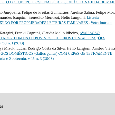
TICO DE TUBERCULOSE EM BÚFALOS DE ÁGUA NA ILHA DE MAR
to Junqueira, Felipe de Freitas Guimarães, Anelise Salina, Felipe Mor
rnandes Joaquim, Benedito Menozzi, Helio Langoni,
Listeria
UZIDO POR PROPRIEDADES LEITEIRAS FAMILIARES
,
Veterinária e
 Katagiri, Franki Cagnini, Claudia Mello Ribeiro,
AVALIAÇÃO
M PROPRIEDADES DE BOVINOS LEITEIROS COM ALTERAÇÕES
. 20 n. 1 (2013)
s Mizuki Lucas, Rodrigo Costa da Silva, Helio Langoni, Aristeu Vieira
OS DOMÉSTICOS (Gallus gallus) COM CEPAS GENETICAMENTE
ria e Zootecnia: v. 15 n. 3 (2008)
64