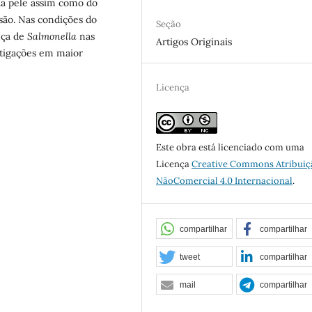
da pele assim como do
são. Nas condições do
Seção
nça de
Salmonella
nas
Artigos Originais
stigações em maior
Licença
Este obra está licenciado com uma
Licença
Creative Commons Atribuiç
NãoComercial 4.0 Internacional
.
compartilhar
compartilhar
tweet
compartilhar
mail
compartilhar