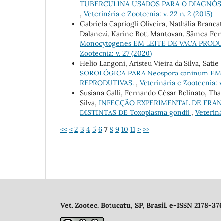
TUBERCULINA USADOS PARA O DIAGNÓS
,
Veterinária e Zootecnia: v. 22 n. 2 (2015)
Gabriela Capriogli Oliveira, Nathália Branca
Dalanezi, Karine Bott Mantovan, Sâmea Fe
Monocytogenes EM LEITE DE VACA PROD
Zootecnia: v. 27 (2020)
Helio Langoni, Aristeu Vieira da Silva, Satie
SOROLÓGICA PARA Neospora caninum E
REPRODUTIVAS.
,
Veterinária e Zootecnia: v
Susiana Galli, Fernando César Belinato, Thay
Silva,
INFECÇÃO EXPERIMENTAL DE FRANG
DISTINTAS DE Toxoplasma gondii
,
Veteriná
<<
<
2
3
4
5
6
7
8
9
10
11
>
>>
Vet. Zootec. Botucatu, SP, Brasil. e-ISSN 2178-37