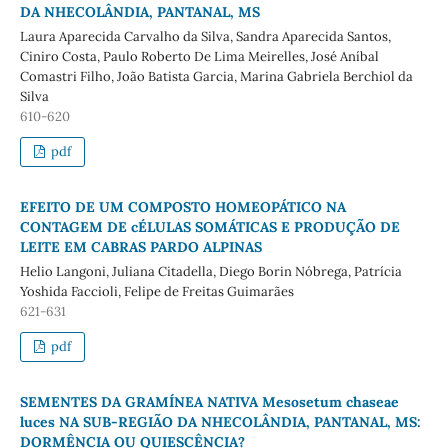
DA NHECOLÂNDIA, PANTANAL, MS
Laura Aparecida Carvalho da Silva, Sandra Aparecida Santos,
Ciniro Costa, Paulo Roberto De Lima Meirelles, José Aníbal
Comastri Filho, João Batista Garcia, Marina Gabriela Berchiol da
Silva
610-620
pdf
EFEITO DE UM COMPOSTO HOMEOPÁTICO NA
CONTAGEM DE cÉLULAS SOMÁTICAS E PRODUÇÃO DE
LEITE EM CABRAS PARDO ALPINAS
Helio Langoni, Juliana Citadella, Diego Borin Nóbrega, Patrícia
Yoshida Faccioli, Felipe de Freitas Guimarães
621-631
pdf
SEMENTES DA GRAMÍNEA NATIVA Mesosetum chaseae
luces NA SUB-REGIÃO DA NHECOLÂNDIA, PANTANAL, MS:
DORMÊNCIA OU QUIESCÊNCIA?