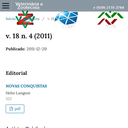
Início
/
Arquivos
/
v. 18 n. 4 (2011)
v. 18 n. 4 (2011)
Publicado:
2011-12-20
Editorial
NOVAS CONQUISTAS
Helio Langoni
522
pdf