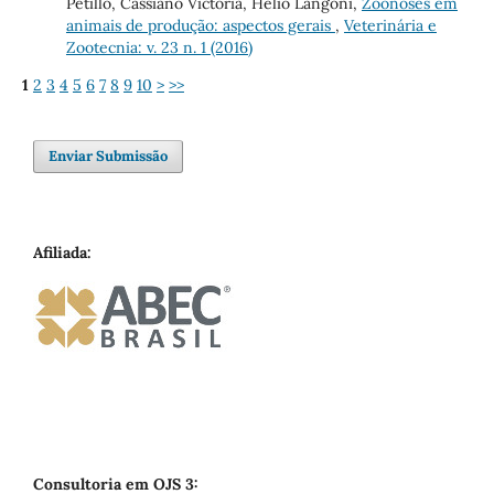
Petillo, Cassiano Vict´ória, Helio Langoni,
Zoonoses em
animais de produção: aspectos gerais
,
Veterinária e
Zootecnia: v. 23 n. 1 (2016)
1
2
3
4
5
6
7
8
9
10
>
>>
Enviar Submissão
Afiliada:
Consultoria em OJS 3: