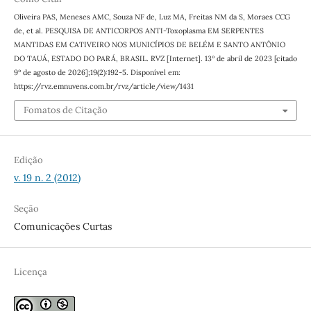
Oliveira PAS, Meneses AMC, Souza NF de, Luz MA, Freitas NM da S, Moraes CCG
de, et al. PESQUISA DE ANTICORPOS ANTI-Toxoplasma EM SERPENTES
MANTIDAS EM CATIVEIRO NOS MUNICÍPIOS DE BELÉM E SANTO ANTÔNIO
DO TAUÁ, ESTADO DO PARÁ, BRASIL. RVZ [Internet]. 13º de abril de 2023 [citado
9º de agosto de 2026];19(2):192-5. Disponível em:
https://rvz.emnuvens.com.br/rvz/article/view/1431
Fomatos de Citação
Edição
v. 19 n. 2 (2012)
Seção
Comunicações Curtas
Licença