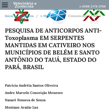
Início
/
Arquivos
/
v. 19 n. 2 (2012)
/
Comunicações Curtas
PESQUISA DE ANTICORPOS ANTI-
Toxoplasma EM SERPENTES
MANTIDAS EM CATIVEIRO NOS
MUNICÍPIOS DE BELÉM E SANTO
ANTÔNIO DO TAUÁ, ESTADO DO
PARÁ, BRASIL
Patrícia Andréia Santos Oliveira
Andre Marcelo Conceição Meneses
Nazaré Fonseca de Souza
Monique Araújo Luz