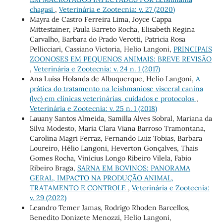
chagasi
,
Veterinária e Zootecnia: v. 27 (2020)
Mayra de Castro Ferreira Lima, Joyce Cappa
Mittestainer, Paula Barreto Rocha, Elisabeth Regina
Carvalho, Barbara do Prado Verotti, Patricia Rosa
Pellicciari, Cassiano Victoria, Helio Langoni,
PRINCIPAIS
ZOONOSES EM PEQUENOS ANIMAIS: BREVE REVISÃO
,
Veterinária e Zootecnia: v. 24 n. 1 (2017)
Ana Luísa Holanda de Albuquerque, Helio Langoni,
A
prática do tratamento na leishmaniose visceral canina
(lvc) em clínicas veterinárias, cuidados e protocolos
,
Veterinária e Zootecnia: v. 25 n. 1 (2018)
Lauany Santos Almeida, Samilla Alves Sobral, Mariana da
Silva Modesto, Maria Clara Viana Barroso Tramontana,
Carolina Magri Ferraz, Fernando Luiz Tobias, Barbara
Loureiro, Hélio Langoni, Heverton Gonçalves, Thais
Gomes Rocha, Vinícius Longo Ribeiro Vilela, Fabio
Ribeiro Braga,
SARNA EM BOVINOS: PANORAMA
GERAL, IMPACTO NA PRODUÇÃO ANIMAL,
TRATAMENTO E CONTROLE
,
Veterinária e Zootecnia:
v. 29 (2022)
Leandro Temer Jamas, Rodrigo Rhoden Barcellos,
Benedito Donizete Menozzi, Helio Langoni,