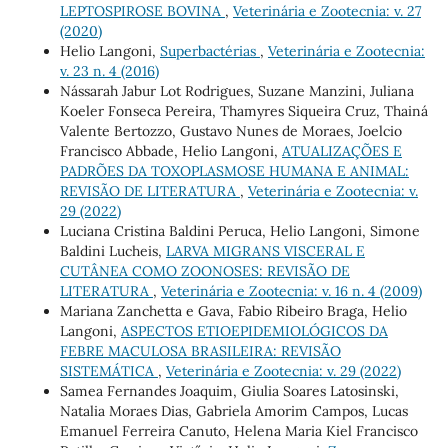
LEPTOSPIROSE BOVINA
,
Veterinária e Zootecnia: v. 27
(2020)
Helio Langoni,
Superbactérias
,
Veterinária e Zootecnia:
v. 23 n. 4 (2016)
Nássarah Jabur Lot Rodrigues, Suzane Manzini, Juliana
Koeler Fonseca Pereira, Thamyres Siqueira Cruz, Thainá
Valente Bertozzo, Gustavo Nunes de Moraes, Joelcio
Francisco Abbade, Helio Langoni,
ATUALIZAÇÕES E
PADRÕES DA TOXOPLASMOSE HUMANA E ANIMAL:
REVISÃO DE LITERATURA
,
Veterinária e Zootecnia: v.
29 (2022)
Luciana Cristina Baldini Peruca, Helio Langoni, Simone
Baldini Lucheis,
LARVA MIGRANS VISCERAL E
CUTÂNEA COMO ZOONOSES: REVISÃO DE
LITERATURA
,
Veterinária e Zootecnia: v. 16 n. 4 (2009)
Mariana Zanchetta e Gava, Fabio Ribeiro Braga, Helio
Langoni,
ASPECTOS ETIOEPIDEMIOLÓGICOS DA
FEBRE MACULOSA BRASILEIRA: REVISÃO
SISTEMÁTICA
,
Veterinária e Zootecnia: v. 29 (2022)
Samea Fernandes Joaquim, Giulia Soares Latosinski,
Natalia Moraes Dias, Gabriela Amorim Campos, Lucas
Emanuel Ferreira Canuto, Helena Maria Kiel Francisco