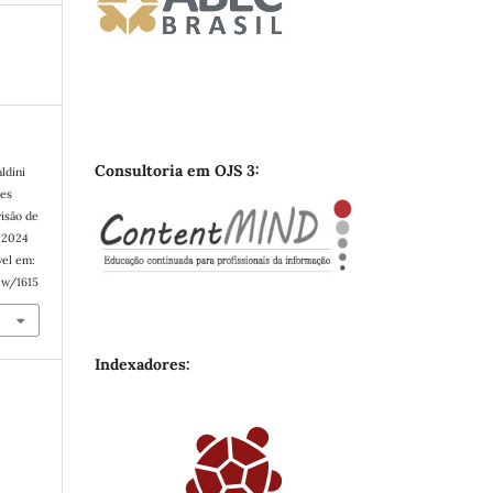
Consultoria em OJS 3:
ldini
ves
visão de
e 2024
vel em:
ew/1615
Indexadores: