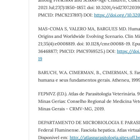
among Preschool and School-Age Children, Cusco,
2021 Jul;27(7):1850-1857. doi: 10.3201/eid2707.20
PMCID: PMC8237897) DOI:
https://doi.org/10.32
MAS-COMA S, VALERO MA, BARGUES MD. Human an
Origins and Worldwide Evolving Scenario. Clin Mi
21;35(4):e0008819. doi: 10.1128/cmr.00088-19. Ep
36468877; PMCID: PMC9769525.) DOI:
https://do
19
BARUCH, W.A. CIMERMAN, B., CIMERMAN, S. Fascio
humana e seus fundamentos gerais. Atheneu, 1999
FEPMVZ (ED.). Atlas de Parasitologia Veterinária. 9
Minas Gerias: Conselho Regional de Medicina Vet
Minas Gerais - CRMV-MG, 2019.
DEPARTAMENTO DE MICROBIOLOGIA E PARASIT
Federal Fluminense. Fasciola hepatica. Atlas virtual
Disponível em:
http://atlasparasitologia.sites.uff.