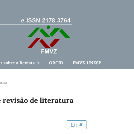
a+ sobre a Revista
ORCID
FMVZ-UNESP
isão
 revisão de literatura
pdf