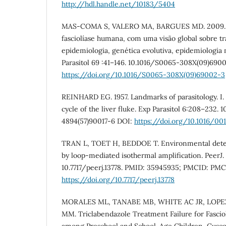
http://hdl.handle.net/10183/5404
MAS-COMA S, VALERO MA, BARGUES MD. 2009. Fa
fasciolíase humana, com uma visão global sobre t
epidemiologia, genética evolutiva, epidemiologia 
Parasitol 69 :41–146. 10.1016/S0065-308X(09)690
https://doi.org/10.1016/S0065-308X(09)69002-3
REINHARD EG. 1957. Landmarks of parasitology. I. 
cycle of the liver fluke. Exp Parasitol 6:208–232. 
4894(57)90017-6 DOI:
https://doi.org/10.1016/00
TRAN L, TOET H, BEDDOE T. Environmental detect
by loop-mediated isothermal amplification. PeerJ. 
10.7717/peerj.13778. PMID: 35945935; PMCID: PM
https://doi.org/10.7717/peerj.13778
MORALES ML, TANABE MB, WHITE AC JR, LOPE
MM. Triclabendazole Treatment Failure for Fasciol