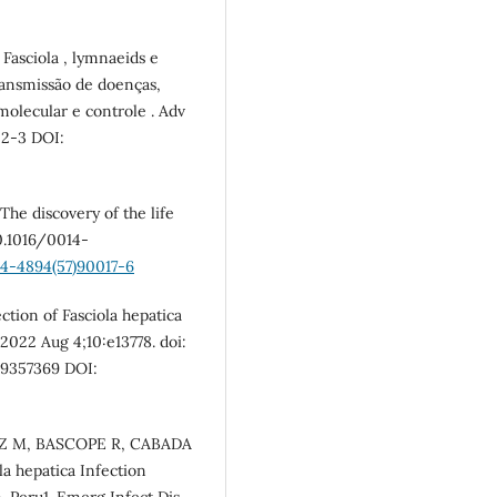
sciola , lymnaeids e
ransmissão de doenças,
molecular e controle . Adv
02-3 DOI:
The discovery of the life
10.1016/0014-
14-4894(57)90017-6
ion of Fasciola hepatica
2022 Aug 4;10:e13778. doi:
C9357369 DOI:
Z M, BASCOPE R, CABADA
a hepatica Infection