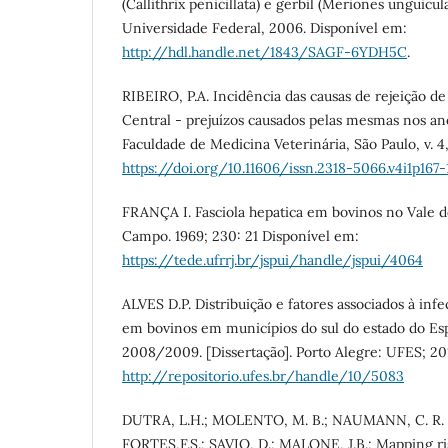
(Callithrix penicillata) e gerbil (Meriones unguicul
Universidade Federal, 2006. Disponível em:
http://hdl.handle.net/1843/SAGF-6YDH5C
.
RIBEIRO, P.A. Incidência das causas de rejeição de
Central - prejuízos causados pelas mesmas nos ano
Faculdade de Medicina Veterinária, São Paulo, v. 4, 
https://doi.org/10.11606/issn.2318-5066.v4i1p167-
FRANÇA I. Fasciola hepatica em bovinos no Vale d
Campo. 1969; 230: 21 Disponível em:
https://tede.ufrrj.br/jspui/handle/jspui/4064
ALVES D.P. Distribuição e fatores associados à infe
em bovinos em municípios do sul do estado do Esp
2008/2009. [Dissertação]. Porto Alegre: UFES; 20
http://repositorio.ufes.br/handle/10/5083
DUTRA, L.H.; MOLENTO, M. B.; NAUMANN, C. R. 
FORTES,F.S.; SAVIO, D.; MALONE, J.B.; Mapping ris