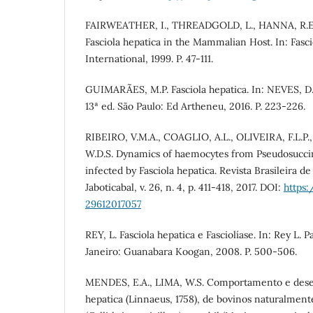
FAIRWEATHER, I., THREADGOLD, L., HANNA, R.E
Fasciola hepatica in the Mammalian Host. In: Fascio
International, 1999. P. 47-111.
GUIMARÃES, M.P. Fasciola hepatica. In: NEVES, D.
13ª ed. São Paulo: Ed Artheneu, 2016. P. 223-226.
RIBEIRO, V.M.A., COAGLIO, A.L., OLIVEIRA, F.L.P.,
W.D.S. Dynamics of haemocytes from Pseudosuccin
infected by Fasciola hepatica. Revista Brasileira de
Jaboticabal, v. 26, n. 4, p. 411-418, 2017. DOI:
https:
29612017057
REY, L. Fasciola hepatica e Fasciolíase. In: Rey L. P
Janeiro: Guanabara Koogan, 2008. P. 500-506.
MENDES, E.A., LIMA, W.S. Comportamento e dese
hepatica (Linnaeus, 1758), de bovinos naturalment