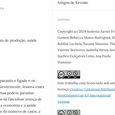
Artigos de Revisão
atu
Licença
Copyright (c) 2024 Andresa Xavier F
Gomes, Rebecca Matos Rodrigues, 
ais de produção, saúde
Baldini Lucheis, Suzane Manzini, Th
Valente Bertozzo, Isabella Neves Aire
Suellen Golçalves Lima, Ana Paula
Flamínio
arasita o fígado e os
Este trabalho está licenciado sob u
quentemente, lesiona esses
licença
Creative Commons Attributi
 mas podem parasitar
NonCommercial 4.0 International
 da fasciolose avança de
License
.
a economia e a saúde
to do número de casos, a