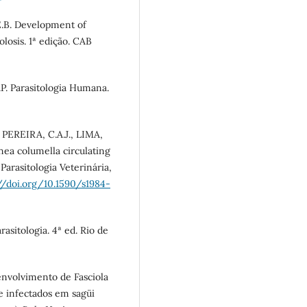
.B. Development of
losis. 1ª edição. CAB
P. Parasitologia Humana.
 PEREIRA, C.A.J., LIMA,
ea columella circulating
 Parasitologia Veterinária,
//doi.org/10.1590/s1984-
arasitologia. 4ª ed. Rio de
nvolvimento de Fasciola
e infectados em sagüi