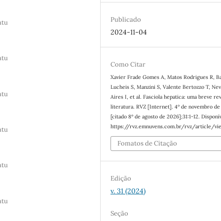
Publicado
atu
2024-11-04
atu
Como Citar
Xavier Frade Gomes A, Matos Rodrigues R, Ba
Lucheis S, Manzini S, Valente Bertozzo T, Ne
atu
Aires I, et al. Fasciola hepatica: uma breve re
literatura. RVZ [Internet]. 4º de novembro d
[citado 8º de agosto de 2026];31:1-12. Disponí
https://rvz.emnuvens.com.br/rvz/article/vi
atu
Fomatos de Citação
atu
Edição
v. 31 (2024)
atu
Seção