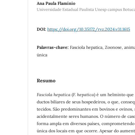
Ana Paula Flamínio
Universidade Estadual Paulista Unesp campus Botuc
DOI:
https://doi.org/10.35172/rvz.2024.v31.1615
Palavras-chave:
Fasciola hepatica, Zoonose, anim
única
Resumo
Fasciola hepatica
(
F. hepatica
) é um helminto que p
ductos biliares de seus hospedeiros, o que, conse
tecidos. São predominantes em bovinos e ovinos,
acidentalmente seres humanos. O número de casos
forma ampla em diversos países, comprometendo 
única dos locais em que ocorre. Apesar do aumen