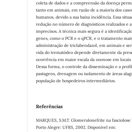
coleta de dados e a compreensão da doença perm
tanto em animais, em razão de a maioria dos caso
humanos, devido a sua baixa incidência. Essa situa
redução no número de diagnósticos realizados e 
imprecisos. A técnica mais segura é a identificaç
genes, como o PCR e o qPCR, e o tratamento mais
administração de triclabendazol, em animais e se
vida do trematódeo depende diretamente da prese
ocorrência em maior escala da zoonose em locais c
Dessa forma, o controle da disseminação e a profi
pastagens, drenagem ou isolamento de áreas alag
população de hospedeiros intermediários.
Referências
MARQUES, S.M.T. Glomerulonefrite na fasciolose b
Porto Alegre: UFRS, 2002. Disponível em: