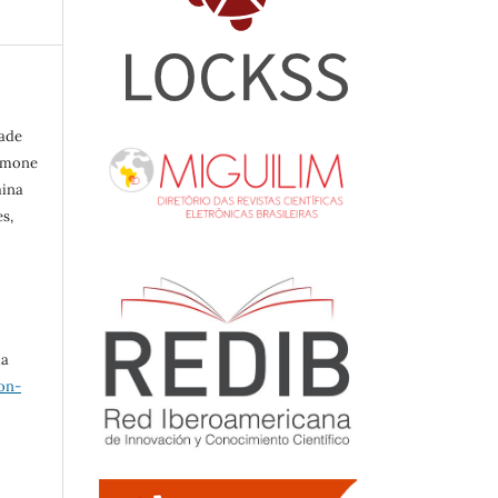
rade
Simone
aina
s,
ma
on-