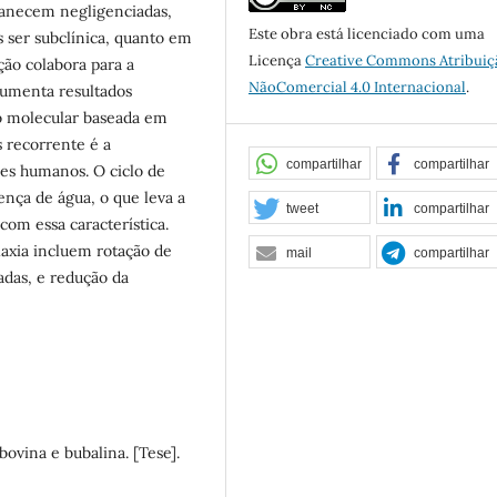
anecem negligenciadas,
Este obra está licenciado com uma
s ser subclínica, quanto em
Licença
Creative Commons Atribuiç
ção colabora para a
NãoComercial 4.0 Internacional
.
aumenta resultados
ão molecular baseada em
 recorrente é a
compartilhar
compartilhar
res humanos. O ciclo de
nça de água, o que leva a
tweet
compartilhar
om essa característica.
laxia incluem rotação de
mail
compartilhar
adas, e redução da
ovina e bubalina. [Tese].