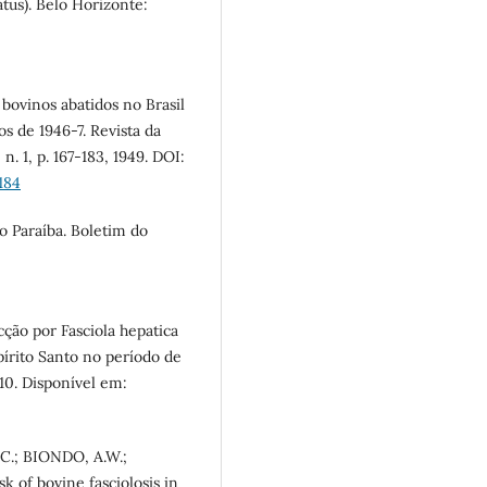
atus). Belo Horizonte:
 bovinos abatidos no Brasil
s de 1946-7. Revista da
n. 1, p. 167-183, 1949. DOI:
184
o Paraíba. Boletim do
cção por Fasciola hepatica
írito Santo no período de
10. Disponível em:
C.; BIONDO, A.W.;
k of bovine fasciolosis in