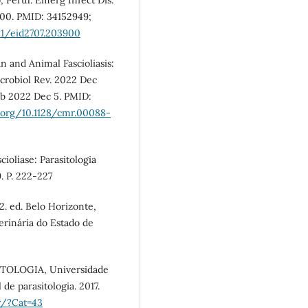
 Peru1. Emerg Infect Dis.
3900. PMID: 34152949;
01/eid2707.203900
d Animal Fascioliasis:
crobiol Rev. 2022 Dec
ub 2022 Dec 5. PMID:
i.org/10.1128/cmr.00088-
líase: Parasitologia
. P. 222-227
2. ed. Belo Horizonte,
erinária do Estado de
OLOGIA, Universidade
 de parasitologia. 2017.
br/?Cat=43