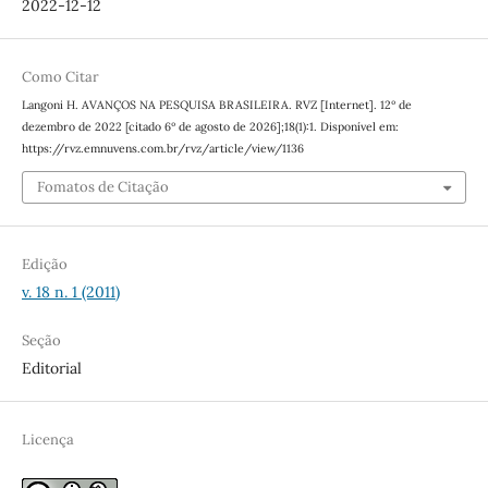
2022-12-12
Como Citar
Langoni H. AVANÇOS NA PESQUISA BRASILEIRA. RVZ [Internet]. 12º de
dezembro de 2022 [citado 6º de agosto de 2026];18(1):1. Disponível em:
https://rvz.emnuvens.com.br/rvz/article/view/1136
Fomatos de Citação
Edição
v. 18 n. 1 (2011)
Seção
Editorial
Licença