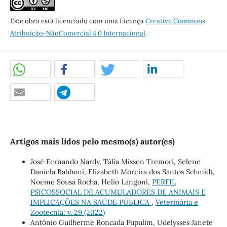
Este obra está licenciado com uma Licença
Creative Commons
Atribuição-NãoComercial 4.0 Internacional
.
Artigos mais lidos pelo mesmo(s) autor(es)
José Fernando Nardy, Tália Missen Tremori, Selene
Daniela Babboni, Elizabeth Moreira dos Santos Schmidt,
Noeme Sousa Rocha, Helio Langoni,
PERFIL
PSICOSSOCIAL DE ACUMULADORES DE ANIMAIS E
IMPLICAÇÕES NA SAÚDE PÚBLICA
,
Veterinária e
Zootecnia: v. 29 (2022)
Antônio Guilherme Roncada Pupulim, Udelysses Janete