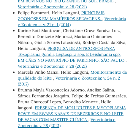
EM BOVINOS NO RIO GRANDE DO SUL, BRASIL
,
Veterinária e Zootecnia: v. 28 (2021)
Felipe Fornazari, Helio Langoni,
PRINCIPAIS
ZOONOSES EM MAMÍFEROS SELVAGENS.
,
Veterinária
e Zootecnia: v. 21 n. 1 (2014)
Karine Bott Mantovan, Christiane Grave Saraiva Luiz,
Benedito Donizete Menozzi, Mariana Guimarães
Nilsson, Giulia Soares Latosinski, Rodrigo Costa da Silva,
Helio Langoni,
PESQUISA DE ANTICORPOS PARA
Toxoplasma gondii, Leptospira spp. E Leishmania spp.
EM CÃES NO MUNICÍPIO DE PARDINHO, SÃO PAULO
,
Veterinária e Zootecnia: v. 28 (2021)
Marcela Pinho Manzi, Helio Langoni,
Monitoramento da
qualidade do leite
,
Veterinária e Zootecnia: v. 24 n. 2
(2017)
Brunna Mayla Vasconcelos Adorno, Anelise Salina,
Sâmea Fernandes Joaquim, Felipe de Freitas Guimarães,
Bruna Churocof Lopes, Benedito Menozzi, Helio
langoni,
PRESENÇA DE MOLLICUTES E MYCOPLASMA
BOVIS EM SWABS NASAIS DE BEZERROS E NO LEITE
DE VACAS COM MASTITE CLÍNICA
,
Veterinária e
Zootecnia: v. 28 (2021)