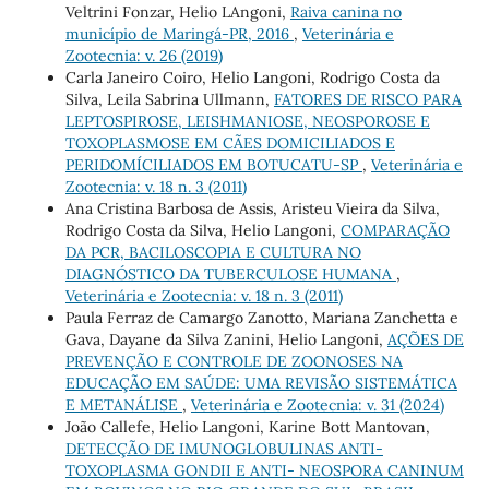
Veltrini Fonzar, Helio LAngoni,
Raiva canina no
município de Maringá-PR, 2016
,
Veterinária e
Zootecnia: v. 26 (2019)
Carla Janeiro Coiro, Helio Langoni, Rodrigo Costa da
Silva, Leila Sabrina Ullmann,
FATORES DE RISCO PARA
LEPTOSPIROSE, LEISHMANIOSE, NEOSPOROSE E
TOXOPLASMOSE EM CÃES DOMICILIADOS E
PERIDOMÍCILIADOS EM BOTUCATU-SP
,
Veterinária e
Zootecnia: v. 18 n. 3 (2011)
Ana Cristina Barbosa de Assis, Aristeu Vieira da Silva,
Rodrigo Costa da Silva, Helio Langoni,
COMPARAÇÃO
DA PCR, BACILOSCOPIA E CULTURA NO
DIAGNÓSTICO DA TUBERCULOSE HUMANA
,
Veterinária e Zootecnia: v. 18 n. 3 (2011)
Paula Ferraz de Camargo Zanotto, Mariana Zanchetta e
Gava, Dayane da Silva Zanini, Helio Langoni,
AÇÕES DE
PREVENÇÃO E CONTROLE DE ZOONOSES NA
EDUCAÇÃO EM SAÚDE: UMA REVISÃO SISTEMÁTICA
E METANÁLISE
,
Veterinária e Zootecnia: v. 31 (2024)
João Callefe, Helio Langoni, Karine Bott Mantovan,
DETECÇÃO DE IMUNOGLOBULINAS ANTI-
TOXOPLASMA GONDII E ANTI- NEOSPORA CANINUM