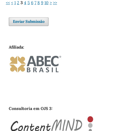
<<
<
1
2
3
4
5
6
7
8
9
10
>
>>
Enviar Submissão
Afiliada:
Consultoria em OJS 3: