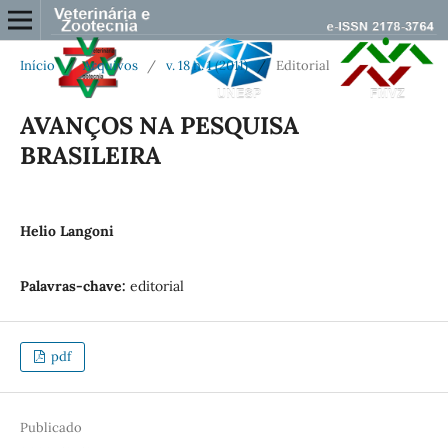
Início
/
Arquivos
/
v. 18 n. 1 (2011)
/
Editorial
AVANÇOS NA PESQUISA
BRASILEIRA
Helio Langoni
Palavras-chave:
editorial
pdf
Publicado