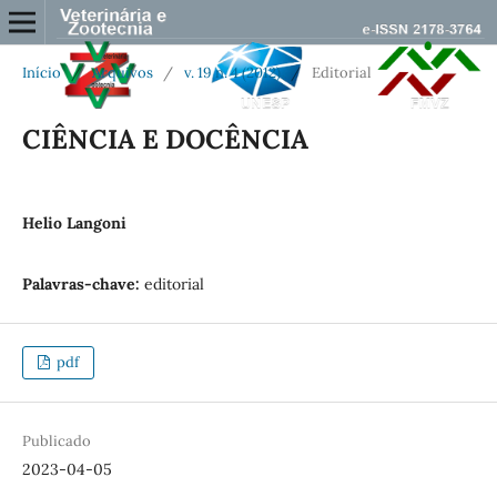
Início
/
Arquivos
/
v. 19 n. 4 (2012)
/
Editorial
CIÊNCIA E DOCÊNCIA
Helio Langoni
Palavras-chave:
editorial
pdf
Publicado
2023-04-05