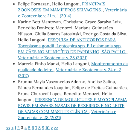
Felipe Fornazari, Helio Langoni,
PRINCIPAIS
ZOONOSES EM MAMÍFEROS SELVAGENS.
,
Veterinária
e Zootecnia: v. 21 n. 1 (2014)
Karine Bott Mantovan, Christiane Grave Saraiva Luiz,
Benedito Donizete Menozzi, Mariana Guimarães
Nilsson, Giulia Soares Latosinski, Rodrigo Costa da Silva,
Helio Langoni,
PESQUISA DE ANTICORPOS PARA
Toxoplasma gondii, Leptospira spp. E Leishmania spp.
EM CÃES NO MUNICÍPIO DE PARDINHO, SÃO PAULO
,
Veterinária e Zootecnia: v. 28 (2021)
Marcela Pinho Manzi, Helio Langoni,
Monitoramento da
qualidade do leite
,
Veterinária e Zootecnia: v. 24 n. 2
(2017)
Brunna Mayla Vasconcelos Adorno, Anelise Salina,
Sâmea Fernandes Joaquim, Felipe de Freitas Guimarães,
Bruna Churocof Lopes, Benedito Menozzi, Helio
langoni,
PRESENÇA DE MOLLICUTES E MYCOPLASMA
BOVIS EM SWABS NASAIS DE BEZERROS E NO LEITE
DE VACAS COM MASTITE CLÍNICA
,
Veterinária e
Zootecnia: v. 28 (2021)
<<
<
1
2
3
4
5
6
7
8
9
10
>
>>