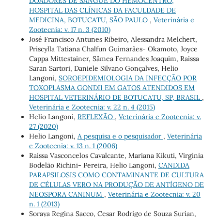
DOADORES DE SANGUE DO HEMOCENTRO,
HOSPITAL DAS CLÍNICAS DA FACULDADE DE
MEDICINA, BOTUCATU, SÃO PAULO
,
Veterinária e
Zootecnia: v. 17 n. 3 (2010)
José Francisco Antunes Ribeiro, Alessandra Melchert,
Priscylla Tatiana Chalfun Guimarães- Okamoto, Joyce
Cappa Mittestainer, Sâmea Fernandes Joaquim, Raissa
Saran Sartori, Daniele Silvano Gonçalves, Helio
Langoni,
SOROEPIDEMIOLOGIA DA INFECÇÃO POR
TOXOPLASMA GONDII EM GATOS ATENDIDOS EM
HOSPITAL VETERINÁRIO DE BOTUCATU, SP, BRASIL
,
Veterinária e Zootecnia: v. 22 n. 4 (2015)
Helio Langoni,
REFLEXÃO
,
Veterinária e Zootecnia: v.
27 (2020)
Helio Langoni,
A pesquisa e o pesquisador
,
Veterinária
e Zootecnia: v. 13 n. 1 (2006)
Raíssa Vasconcelos Cavalcante, Mariana Kikuti, Virginia
Bodelão Richini- Pereira, Helio Langoni,
CANDIDA
PARAPSILOSIS COMO CONTAMINANTE DE CULTURA
DE CÉLULAS VERO NA PRODUÇÃO DE ANTÍGENO DE
NEOSPORA CANINUM
,
Veterinária e Zootecnia: v. 20
n. 1 (2013)
Soraya Regina Sacco, Cesar Rodrigo de Souza Surian,