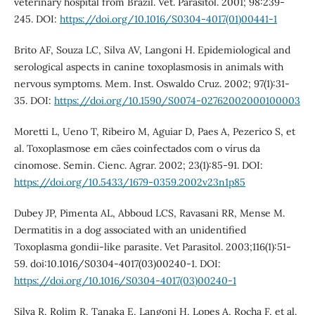
veterinary hospital from Brazil. Vet. Parasitol. 2001; 98:239-
245. DOI:
https://doi.org/10.1016/S0304-4017(01)00441-1
Brito AF, Souza LC, Silva AV, Langoni H. Epidemiological and
serological aspects in canine toxoplasmosis in animals with
nervous symptoms. Mem. Inst. Oswaldo Cruz. 2002; 97(1):31-
35. DOI:
https://doi.org/10.1590/S0074-02762002000100003
Moretti L, Ueno T, Ribeiro M, Aguiar D, Paes A, Pezerico S, et
al. Toxoplasmose em cães coinfectados com o vírus da
cinomose. Semin. Cienc. Agrar. 2002; 23(1):85-91. DOI:
https://doi.org/10.5433/1679-0359.2002v23n1p85
Dubey JP, Pimenta AL, Abboud LCS, Ravasani RR, Mense M.
Dermatitis in a dog associated with an unidentified
Toxoplasma gondii-like parasite. Vet Parasitol. 2003;116(1):51-
59. doi:10.1016/S0304-4017(03)00240-1. DOI:
https://doi.org/10.1016/S0304-4017(03)00240-1
Silva R, Rolim R, Tanaka E, Langoni H, Lopes A, Rocha F, et al.