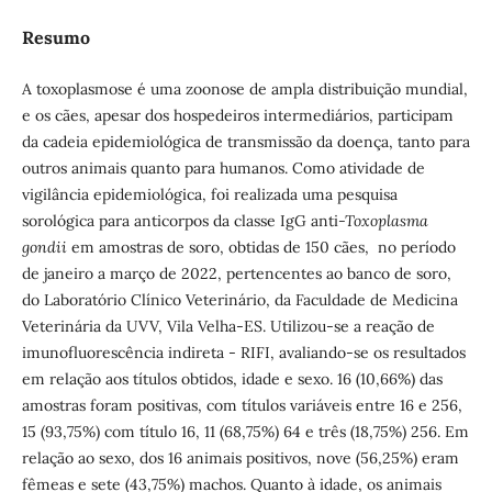
Resumo
A toxoplasmose é uma zoonose de ampla distribuição mundial,
e os cães, apesar dos hospedeiros intermediários, participam
da cadeia epidemiológica de transmissão da doença, tanto para
outros animais quanto para humanos. Como atividade de
vigilância epidemiológica, foi realizada uma pesquisa
sorológica para anticorpos da classe IgG anti
-Toxoplasma
gondii
em amostras de soro, obtidas de 150 cães, no período
de janeiro a março de 2022, pertencentes ao banco de soro,
do Laboratório Clínico Veterinário, da Faculdade de Medicina
Veterinária da UVV, Vila Velha-ES. Utilizou-se a reação de
imunofluorescência indireta - RIFI, avaliando-se os resultados
em relação aos títulos obtidos, idade e sexo. 16 (10,66%) das
amostras foram positivas, com títulos variáveis entre 16 e 256,
15 (93,75%) com título 16, 11 (68,75%) 64 e três (18,75%) 256. Em
relação ao sexo, dos 16 animais positivos, nove (56,25%) eram
fêmeas e sete (43,75%) machos. Quanto à idade, os animais