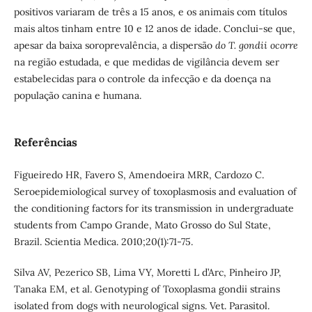
positivos variaram de três a 15 anos, e os animais com títulos
mais altos tinham entre 10 e 12 anos de idade. Conclui-se que,
apesar da baixa soroprevalência, a dispersão
do T. gondii ocorre
na região estudada, e que medidas de vigilância devem ser
estabelecidas para o controle da infecção e da doença na
população canina e humana.
Referências
Figueiredo HR, Favero S, Amendoeira MRR, Cardozo C.
Seroepidemiological survey of toxoplasmosis and evaluation of
the conditioning factors for its transmission in undergraduate
students from Campo Grande, Mato Grosso do Sul State,
Brazil. Scientia Medica. 2010;20(1):71-75.
Silva AV, Pezerico SB, Lima VY, Moretti L d’Arc, Pinheiro JP,
Tanaka EM, et al. Genotyping of Toxoplasma gondii strains
isolated from dogs with neurological signs. Vet. Parasitol.