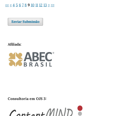
<<
<
4
5
6
7
8
9
10
11
12
13
>
>>
Enviar Submissão
Afiliada:
Consultoria em OJS 3: