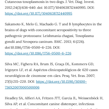
Cutaneous toxoplasmosis in two dogs. J. Vet. Diag. Invest.
2012;24(3):636-640. doi: 10.1177/1040638712440995. DOI:
https://doi.org/10.1177/1040638712440995
Sakamoto K, Melo G, Machado G. T and B lymphocytes in the
brains of dogs with concomitant seropositivity to three
pathogenic protozoans: Leishmania chagasi, Toxoplasma
gondii and Neospora caninum. BMC. 2013; 6:(226).
doi:10.1186/1756-0500-6-226. DOI:
https://doi.org/10.1186/1756-0500-6-226
Silva MC, Fighera RA, Brum JS, Graça DL, Kommers GD,
Irigoyen LF, et al. Aspéctos clinicopatológicos de 620 casos
neurológicos de cinomose em cães. Pesq. Vet. Bras. 2007;
27(5):215-220. DOI:
https://doi.org/10.1590/S0100-
736X2007000500006
Headley SA, Alfieri AA, Fritzen JTT, Garcia JL, Weissenböck H,
Silva AP, et al. Concomitant canine distemper, infectious