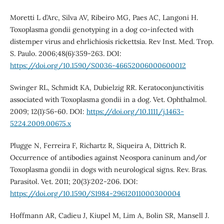
Moretti L d’Arc, Silva AV, Ribeiro MG, Paes AC, Langoni H.
Toxoplasma gondii genotyping in a dog co-infected with
distemper virus and ehrlichiosis rickettsia. Rev Inst. Med. Trop.
S. Paulo. 2006;48(6):359-263. DOI:
https://doi.org/10.1590/S0036-46652006000600012
Swinger RL, Schmidt KA, Dubielzig RR. Keratoconjunctivitis
associated with Toxoplasma gondii in a dog. Vet. Ophthalmol.
2009; 12(1):56-60. DOI:
https://doi.org/10.1111/j.1463-
5224.2009.00675.x
Plugge N, Ferreira F, Richartz R, Siqueira A, Dittrich R.
Occurrence of antibodies against Neospora caninum and/or
Toxoplasma gondii in dogs with neurological signs. Rev. Bras.
Parasitol. Vet. 2011; 20(3):202-206. DOI:
https://doi.org/10.1590/S1984-29612011000300004
Hoffmann AR, Cadieu J, Kiupel M, Lim A, Bolin SR, Mansell J.