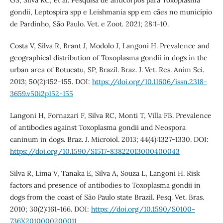
gondii, Leptospira spp e Leishmania spp em cães no município
de Pardinho, São Paulo. Vet. e Zoot. 2021; 28:1-10.
Costa V, Silva R, Brant J, Modolo J, Langoni H. Prevalence and
geographical distribution of Toxoplasma gondii in dogs in the
urban area of Botucatu, SP, Brazil. Braz. J. Vet. Res. Anim Sci.
2013; 50(2):152-155. DOI:
https://doi.org/10.11606/issn.2318-
3659.v50i2p152-155
Langoni H, Fornazari F, Silva RC, Monti T, Villa FB. Prevalence
of antibodies against Toxoplasma gondii and Neospora
caninum in dogs. Braz. J. Microiol. 2013; 44(4):1327-1330. DOI:
https://doi.org/10.1590/S1517-83822013000400043
Silva R, Lima V, Tanaka E, Silva A, Souza L, Langoni H. Risk
factors and presence of antibodies to Toxoplasma gondii in
dogs from the coast of São Paulo state Brazil. Pesq. Vet. Bras.
2010; 30(2):161-166. DOI:
https://doi.org/10.1590/S0100-
736X2010000200011