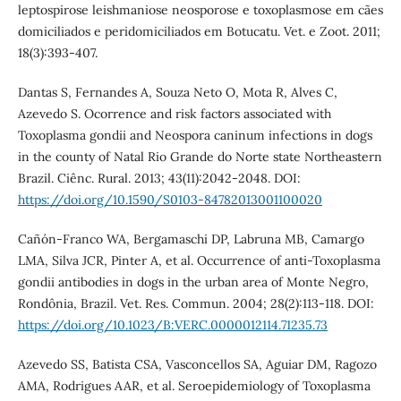
leptospirose leishmaniose neosporose e toxoplasmose em cães
domiciliados e peridomiciliados em Botucatu. Vet. e Zoot. 2011;
18(3):393-407.
Dantas S, Fernandes A, Souza Neto O, Mota R, Alves C,
Azevedo S. Ocorrence and risk factors associated with
Toxoplasma gondii and Neospora caninum infections in dogs
in the county of Natal Rio Grande do Norte state Northeastern
Brazil. Ciênc. Rural. 2013; 43(11):2042-2048. DOI:
https://doi.org/10.1590/S0103-84782013001100020
Cañón-Franco WA, Bergamaschi DP, Labruna MB, Camargo
LMA, Silva JCR, Pinter A, et al. Occurrence of anti-Toxoplasma
gondii antibodies in dogs in the urban area of Monte Negro,
Rondônia, Brazil. Vet. Res. Commun. 2004; 28(2):113-118. DOI:
https://doi.org/10.1023/B:VERC.0000012114.71235.73
Azevedo SS, Batista CSA, Vasconcellos SA, Aguiar DM, Ragozo
AMA, Rodrigues AAR, et al. Seroepidemiology of Toxoplasma