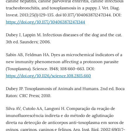
canine hepatitis, canine parvoviral enteritis, canine infectious
tracheobronchitis, and toxoplasmosis in a puppy. J. Vet. Diag.
Invest. 2013;25(1):129-135. doi:10.1177/1040638712471344. DOI:
https://doi.org/10.1177/1040638712471344
Dubey J, Lappin M. Infectious diseases of the dog and the cat.
3th ed. Saunders; 2006.
Sabin AB, Feldman HA. Dyes as microchemical indicators of a
new immunity phenomenon affecting a protozoon parasite
(Toxoplasma). Science. 1948; 108:660-663. DOI:
https://doi.org/10.1126/science.108.2815.660
Dubey JP. Toxoplasmosis of Animals and Humans. 2nd ed. Boca
Raton: CRC Press; 2010.
Silva AV, Cutolo AA, Langoni H. Comparação da reação de
imunofluorescência indireta e do método de aglutinação
direta na detecção de anticorpos anti-toxoplasma em soros de
ovinos, caprinos, caninos e felinos. Arq. Inst. Biol. 2002;69(1):7-