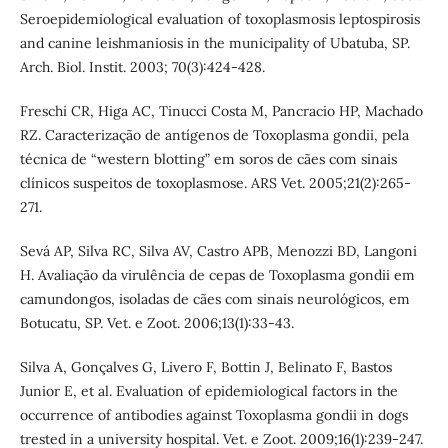
Seroepidemiological evaluation of toxoplasmosis leptospirosis
and canine leishmaniosis in the municipality of Ubatuba, SP.
Arch. Biol. Instit. 2003; 70(3):424-428.
Freschi CR, Higa AC, Tinucci Costa M, Pancracio HP, Machado
RZ. Caracterização de antígenos de Toxoplasma gondii, pela
técnica de “western blotting” em soros de cães com sinais
clínicos suspeitos de toxoplasmose. ARS Vet. 2005;21(2):265-
271.
Sevá AP, Silva RC, Silva AV, Castro APB, Menozzi BD, Langoni
H. Avaliação da virulência de cepas de Toxoplasma gondii em
camundongos, isoladas de cães com sinais neurológicos, em
Botucatu, SP. Vet. e Zoot. 2006;13(1):33-43.
Silva A, Gonçalves G, Livero F, Bottin J, Belinato F, Bastos
Junior E, et al. Evaluation of epidemiological factors in the
occurrence of antibodies against Toxoplasma gondii in dogs
trested in a university hospital. Vet. e Zoot. 2009;16(1):239-247.