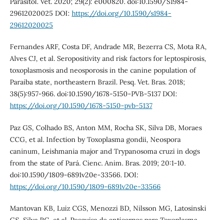
Parasitol. Vet. 2020; 29(2): e000820. doi:10.1590/S1984-
29612020025 DOI:
https://doi.org/10.1590/s1984-
29612020025
Fernandes ARF, Costa DF, Andrade MR, Bezerra CS, Mota RA,
Alves CJ, et al. Seropositivity and risk factors for leptospirosis,
toxoplasmosis and neosporosis in the canine population of
Paraiba state, northeastern Brazil. Pesq. Vet. Bras. 2018;
38(5):957-966. doi:10.1590/1678-5150-PVB-5137 DOI:
https://doi.org/10.1590/1678-5150-pvb-5137
Paz GS, Colhado BS, Anton MM, Rocha SK, Silva DB, Moraes
CCG, et al. Infection by Toxoplasma gondii, Neospora
caninum, Leishmania major and Trypanosoma cruzi in dogs
from the state of Pará. Cienc. Anim. Bras. 2019; 20:1-10.
doi:10.1590/1809-6891v20e-33566. DOI:
https://doi.org/10.1590/1809-6891v20e-33566
Mantovan KB, Luiz CGS, Menozzi BD, Nilsson MG, Latosinski
GS, Silva RC, et al. Pesquisa de anticorpos para Toxoplasma