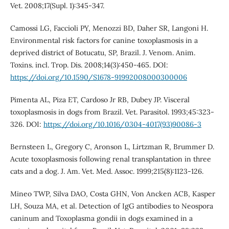
Vet. 2008;17(Supl. 1):345-347.
Camossi LG, Faccioli PY, Menozzi BD, Daher SR, Langoni H.
Environmental risk factors for canine toxoplasmosis in a
deprived district of Botucatu, SP, Brazil. J. Venom. Anim.
Toxins. incl. Trop. Dis. 2008;14(3):450-465. DOI:
https://doi.org/10.1590/S1678-91992008000300006
Pimenta AL, Piza ET, Cardoso Jr RB, Dubey JP. Visceral
toxoplasmosis in dogs from Brazil. Vet. Parasitol. 1993;45:323-
326. DOI:
https://doi.org/10.1016/0304-4017(93)90086-3
Bernsteen L, Gregory C, Aronson L, Lirtzman R, Brummer D.
Acute toxoplasmosis following renal transplantation in three
cats and a dog. J. Am. Vet. Med. Assoc. 1999;215(8):1123-126.
Mineo TWP, Silva DAO, Costa GHN, Von Ancken ACB, Kasper
LH, Souza MA, et al. Detection of IgG antibodies to Neospora
caninum and Toxoplasma gondii in dogs examined in a