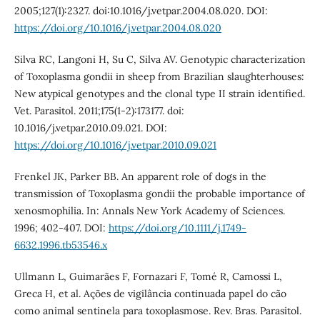
2005;127(1):2327. doi:10.1016/j.vetpar.2004.08.020. DOI:
https://doi.org/10.1016/j.vetpar.2004.08.020
Silva RC, Langoni H, Su C, Silva AV. Genotypic characterization
of Toxoplasma gondii in sheep from Brazilian slaughterhouses:
New atypical genotypes and the clonal type II strain identified.
Vet. Parasitol. 2011;175(1-2):173177. doi:
10.1016/j.vetpar.2010.09.021. DOI:
https://doi.org/10.1016/j.vetpar.2010.09.021
Frenkel JK, Parker BB. An apparent role of dogs in the
transmission of Toxoplasma gondii the probable importance of
xenosmophilia. In: Annals New York Academy of Sciences.
1996; 402-407. DOI:
https://doi.org/10.1111/j.1749-
6632.1996.tb53546.x
Ullmann L, Guimarães F, Fornazari F, Tomé R, Camossi L,
Greca H, et al. Ações de vigilância continuada papel do cão
como animal sentinela para toxoplasmose. Rev. Bras. Parasitol.