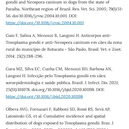
gondii and Neospora caninum in dogs from the state of
Paraíba, Northeast region of Brazil. Res. Vet. Sci. 2005; 79(1):51-
56. doi:10.1016/j.rvsc.2004.10.001. DOI:
https://doi.org/10.1016/j.rvsc.2004.10.001
Gaio F, Salina A, Menozzi B, Langoni H. Anticorpos anti-
Toxoplasma gondii e anti-Neospora caninum em cães da zona
rural do município de Botucatu - São Paulo, Brasil. Vet. e Zoot.
2014; 21(2):288-296.
Gava MZ, Silva EC, Cunha CM, Menozzi BD, Barbosa AN,
Langoni H. Infecção pelo Toxoplasma gondii em cães:
soroepidemiologia e saúde pública. Brazil. J. Infect. Dis. 2021;
25(S1):101078. doi.org/10.1016/j.bjid.2020.101198. DOI:
https://doi.org/10.1016/j.bjid.2020.101198
Olbera AVG, Fornazari F, Babboni SD, Rossi RS, Sevá AP,
Latosinski GS, et al. Cumulative incidence and spatial
distribution of dogs exposed to Toxoplasma gondii. Braz. J.