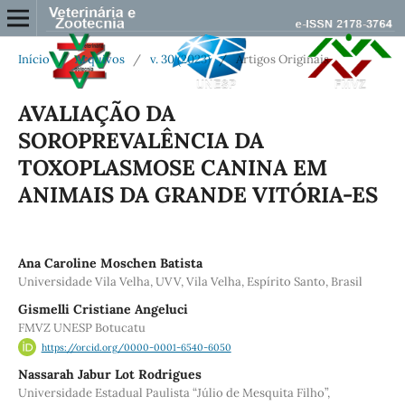
Início
/
Arquivos
/
v. 30 (2023)
/
Artigos Originais
AVALIAÇÃO DA
SOROPREVALÊNCIA DA
TOXOPLASMOSE CANINA EM
ANIMAIS DA GRANDE VITÓRIA-ES
Ana Caroline Moschen Batista
Universidade Vila Velha, UVV, Vila Velha, Espírito Santo, Brasil
Gismelli Cristiane Angeluci
FMVZ UNESP Botucatu
https://orcid.org/0000-0001-6540-6050
Nassarah Jabur Lot Rodrigues
Universidade Estadual Paulista “Júlio de Mesquita Filho”,