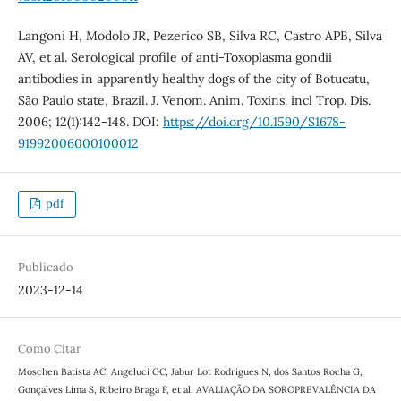
Langoni H, Modolo JR, Pezerico SB, Silva RC, Castro APB, Silva
AV, et al. Serological profile of anti-Toxoplasma gondii
antibodies in apparently healthy dogs of the city of Botucatu,
São Paulo state, Brazil. J. Venom. Anim. Toxins. incl Trop. Dis.
2006; 12(1):142-148. DOI:
https://doi.org/10.1590/S1678-
91992006000100012
pdf
Publicado
2023-12-14
Como Citar
Moschen Batista AC, Angeluci GC, Jabur Lot Rodrigues N, dos Santos Rocha G,
Gonçalves Lima S, Ribeiro Braga F, et al. AVALIAÇÃO DA SOROPREVALÊNCIA DA