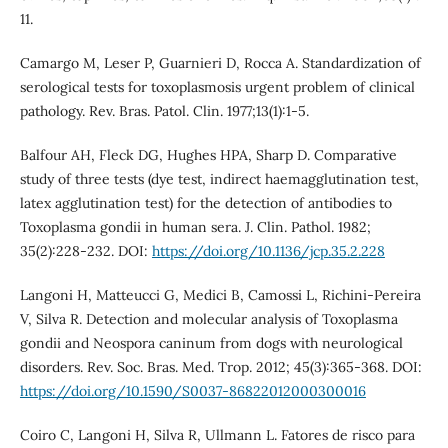
11.
Camargo M, Leser P, Guarnieri D, Rocca A. Standardization of
serological tests for toxoplasmosis urgent problem of clinical
pathology. Rev. Bras. Patol. Clin. 1977;13(1):1-5.
Balfour AH, Fleck DG, Hughes HPA, Sharp D. Comparative
study of three tests (dye test, indirect haemagglutination test,
latex agglutination test) for the detection of antibodies to
Toxoplasma gondii in human sera. J. Clin. Pathol. 1982;
35(2):228-232. DOI:
https://doi.org/10.1136/jcp.35.2.228
Langoni H, Matteucci G, Medici B, Camossi L, Richini-Pereira
V, Silva R. Detection and molecular analysis of Toxoplasma
gondii and Neospora caninum from dogs with neurological
disorders. Rev. Soc. Bras. Med. Trop. 2012; 45(3):365-368. DOI:
https://doi.org/10.1590/S0037-86822012000300016
Coiro C, Langoni H, Silva R, Ullmann L. Fatores de risco para