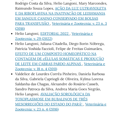
Rodrigo Costa da Silva, Helio Langoni, Mary Marcondes,
Raimundo Souza Lopes,
AÇÃO DA LUZ ULTRAVIOLETA
E DA RIBOFLAVINA NA INATIVAÇÃO DE LEISHMANIA
EM SANGUE CANINO CONSERVADO EM BOLSAS
PARA TRANSFUSÃO
,
Veterinária e Zootecnia: v. 23 n. 3
(2016)
Helio Langoni,
EDITORIAL 2022
,
Veterinária e
Zootecnia: v. 29 (2022)
Helio Langoni, Juliana Citadella, Diego Borin Nóbrega,
Patrícia Yoshida Faccioli, Felipe de Freitas Guimarães,
EFEITO DE UM COMPOSTO HOMEOPÁTICO NA
CONTAGEM DE cÉLULAS SOMÁTICAS E PRODUÇÃO
DE LEITE EM CABRAS PARDO ALPINAS
,
Veterinária e
Zootecnia: v. 18 n. 4 (2011)
Valdelice de Lourdes Corrêa Pinheiro, Daniela Barbosa
da Silva, Gabriela Capriogli de Oliveira, Kylma Lorena
Saldanha das Chagas, Alexandre do Rosário Casseb,
Sandro Patroca da Silva, Andrea Maria Goes Negrão,
Helio Langoni,
AVALIAÇÃO SOROLÓGICA DA
TOXOPLASMOSE EM BUBALINOS DE TRÊS
MESORREGIÕES DO ESTADO DO PARÁ¹
,
Veterinária e
Zootecnia: v. 23 n. 4 (2016)