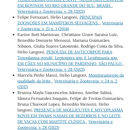
EM BOVINOS NO RIO GRANDE DO SUL, BRASIL
,
Veterinária e Zootecnia: v. 28 (2021)
Felipe Fornazari, Helio Langoni,
PRINCIPAIS
ZOONOSES EM MAMÍFEROS SELVAGENS.
,
Veterinária
e Zootecnia: v. 21 n. 1 (2014)
Karine Bott Mantovan, Christiane Grave Saraiva Luiz,
Benedito Donizete Menozzi, Mariana Guimarães
Nilsson, Giulia Soares Latosinski, Rodrigo Costa da Silva,
Helio Langoni,
PESQUISA DE ANTICORPOS PARA
Toxoplasma gondii, Leptospira spp. E Leishmania spp.
EM CÃES NO MUNICÍPIO DE PARDINHO, SÃO PAULO
,
Veterinária e Zootecnia: v. 28 (2021)
Marcela Pinho Manzi, Helio Langoni,
Monitoramento da
qualidade do leite
,
Veterinária e Zootecnia: v. 24 n. 2
(2017)
Brunna Mayla Vasconcelos Adorno, Anelise Salina,
Sâmea Fernandes Joaquim, Felipe de Freitas Guimarães,
Bruna Churocof Lopes, Benedito Menozzi, Helio
langoni,
PRESENÇA DE MOLLICUTES E MYCOPLASMA
BOVIS EM SWABS NASAIS DE BEZERROS E NO LEITE
DE VACAS COM MASTITE CLÍNICA
,
Veterinária e
Zootecnia: v. 28 (2021)