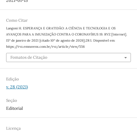
2021-01-15
Como Citar
Langoni H. ESPERANÇA E GRATIDÃO: A CIÊNCIA E TECNOLOGIA E OS
AVANÇOS PARA A IMUNIZAÇÃO CONTRA O CORONAVÍRUS 19. RVZ [Internet].
15º de janeiro de 2021 [citado 10º de agosto de 2026];28:1. Disponível em:
https://rvz.emnuvens.com.br/rvz/article/view/556
Fomatos de Citação
Edição
v. 28 (2021)
Seção
Editorial
Licença