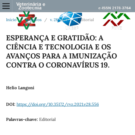
Início
/
Arquivos
/
v. 28 (2021)
/
Editorial
ESPERANÇA E GRATIDÃO: A
CIÊNCIA E TECNOLOGIA E OS
AVANÇOS PARA A IMUNIZAÇÃO
CONTRA O CORONAVÍRUS 19.
Helio Langoni
DOI:
https://doi.org/10.35172/rvz.2021.v28.556
Palavras-chave:
Editorial