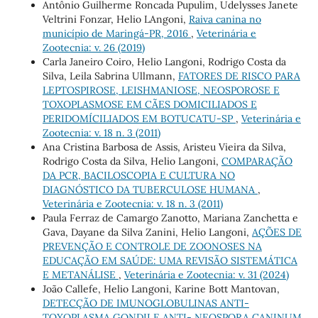
Antônio Guilherme Roncada Pupulim, Udelysses Janete
Veltrini Fonzar, Helio LAngoni,
Raiva canina no
município de Maringá-PR, 2016
,
Veterinária e
Zootecnia: v. 26 (2019)
Carla Janeiro Coiro, Helio Langoni, Rodrigo Costa da
Silva, Leila Sabrina Ullmann,
FATORES DE RISCO PARA
LEPTOSPIROSE, LEISHMANIOSE, NEOSPOROSE E
TOXOPLASMOSE EM CÃES DOMICILIADOS E
PERIDOMÍCILIADOS EM BOTUCATU-SP
,
Veterinária e
Zootecnia: v. 18 n. 3 (2011)
Ana Cristina Barbosa de Assis, Aristeu Vieira da Silva,
Rodrigo Costa da Silva, Helio Langoni,
COMPARAÇÃO
DA PCR, BACILOSCOPIA E CULTURA NO
DIAGNÓSTICO DA TUBERCULOSE HUMANA
,
Veterinária e Zootecnia: v. 18 n. 3 (2011)
Paula Ferraz de Camargo Zanotto, Mariana Zanchetta e
Gava, Dayane da Silva Zanini, Helio Langoni,
AÇÕES DE
PREVENÇÃO E CONTROLE DE ZOONOSES NA
EDUCAÇÃO EM SAÚDE: UMA REVISÃO SISTEMÁTICA
E METANÁLISE
,
Veterinária e Zootecnia: v. 31 (2024)
João Callefe, Helio Langoni, Karine Bott Mantovan,
DETECÇÃO DE IMUNOGLOBULINAS ANTI-
TOXOPLASMA GONDII E ANTI- NEOSPORA CANINUM