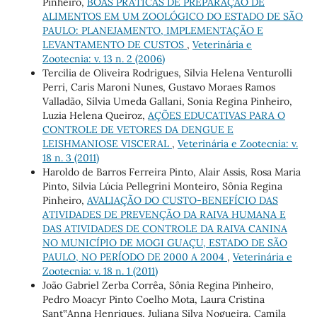
Pinheiro,
BOAS PRÁTICAS DE PREPARAÇÃO DE
ALIMENTOS EM UM ZOOLÓGICO DO ESTADO DE SÃO
PAULO: PLANEJAMENTO, IMPLEMENTAÇÃO E
LEVANTAMENTO DE CUSTOS
,
Veterinária e
Zootecnia: v. 13 n. 2 (2006)
Tercilia de Oliveira Rodrigues, Silvia Helena Venturolli
Perri, Caris Maroni Nunes, Gustavo Moraes Ramos
Valladão, Sílvia Umeda Gallani, Sonia Regina Pinheiro,
Luzia Helena Queiroz,
AÇÕES EDUCATIVAS PARA O
CONTROLE DE VETORES DA DENGUE E
LEISHMANIOSE VISCERAL
,
Veterinária e Zootecnia: v.
18 n. 3 (2011)
Haroldo de Barros Ferreira Pinto, Alair Assis, Rosa Maria
Pinto, Silvia Lúcia Pellegrini Monteiro, Sônia Regina
Pinheiro,
AVALIAÇÃO DO CUSTO-BENEFÍCIO DAS
ATIVIDADES DE PREVENÇÃO DA RAIVA HUMANA E
DAS ATIVIDADES DE CONTROLE DA RAIVA CANINA
NO MUNICÍPIO DE MOGI GUAÇU, ESTADO DE SÃO
PAULO, NO PERÍODO DE 2000 A 2004
,
Veterinária e
Zootecnia: v. 18 n. 1 (2011)
João Gabriel Zerba Corrêa, Sônia Regina Pinheiro,
Pedro Moacyr Pinto Coelho Mota, Laura Cristina
Sant‟Anna Henriques, Juliana Silva Nogueira, Camila