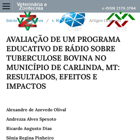
Início
/
Arquivos
/
v. 16 n. 3 (2009)
/
Artigos Originais
AVALIAÇÃO DE UM PROGRAMA
EDUCATIVO DE RÁDIO SOBRE
TUBERCULOSE BOVINA NO
MUNICÍPIO DE CARLINDA, MT:
RESULTADOS, EFEITOS E
IMPACTOS
Alexandre de Azevedo Olival
Andrezza Alves Spexoto
Ricardo Augusto Dias
Sônia Regina Pinheiro