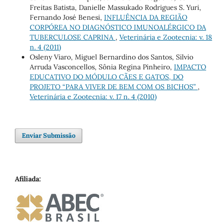
Freitas Batista, Danielle Massukado Rodrigues S. Yuri,
Fernando José Benesi,
INFLUÊNCIA DA REGIÃO
CORPÓREA NO DIAGNÓSTICO IMUNOALÉRGICO DA
TUBERCULOSE CAPRINA
,
Veterinária e Zootecnia: v. 18
n. 4 (2011)
Osleny Viaro, Miguel Bernardino dos Santos, Silvio
Arruda Vasconcellos, Sônia Regina Pinheiro,
IMPACTO
EDUCATIVO DO MÓDULO CÃES E GATOS, DO
PROJETO “PARA VIVER DE BEM COM OS BICHOS”
,
Veterinária e Zootecnia: v. 17 n. 4 (2010)
Enviar Submissão
Afiliada: