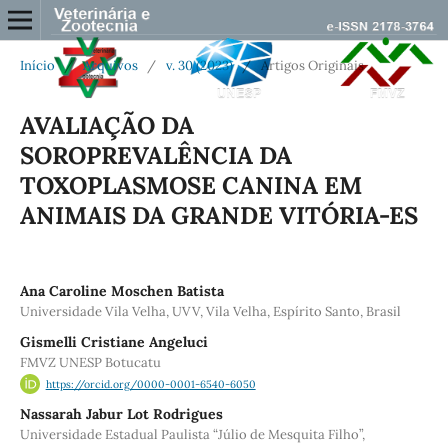
Início
/
Arquivos
/
v. 30 (2023)
/
Artigos Originais
AVALIAÇÃO DA
SOROPREVALÊNCIA DA
TOXOPLASMOSE CANINA EM
ANIMAIS DA GRANDE VITÓRIA-ES
Ana Caroline Moschen Batista
Universidade Vila Velha, UVV, Vila Velha, Espírito Santo, Brasil
Gismelli Cristiane Angeluci
FMVZ UNESP Botucatu
https://orcid.org/0000-0001-6540-6050
Nassarah Jabur Lot Rodrigues
Universidade Estadual Paulista “Júlio de Mesquita Filho”,