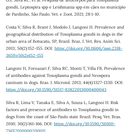
gondii, Leptospira spp e Leishmania spp em cães no município
de Pardinho, São Paulo. Vet. e Zoot. 2021; 28:1-10.
Costa V, Silva R, Brant J, Modolo J, Langoni H. Prevalence and
geographical distribution of Toxoplasma gondii in dogs in the
urban area of Botucatu, SP, Brazil. Braz. J. Vet. Res. Anim Sci.
2013; 50(2):152-155. DOI:
https://doi.org/10.11606/issn.2318-
3659.v50i2p152-155
Langoni H, Fornazari F, Silva RC, Monti T, Villa FB. Prevalence
of antibodies against Toxoplasma gondii and Neospora
caninum in dogs. Braz. J. Microiol. 2013; 44(4):1327-1330. DOI:
https://doi.org/10.1590/S1517-83822013000400043
Silva R, Lima V, Tanaka E, Silva A, Souza L, Langoni H. Risk
factors and presence of antibodies to Toxoplasma gondii in
dogs from the coast of São Paulo state Brazil. Pesq. Vet. Bras.
2010; 30(2):161-166. DOI:
https://doi.org/10.1590/S0100-
736X2010000200011