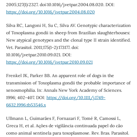
2005;127(1):2327. doi:10.1016/j.vetpar.2004.08.020. DOI:
https://doi.org/10.1016/j.vetpar.2004.08.020
Silva RC, Langoni H, Su C, Silva AV. Genotypic characterization
of Toxoplasma gondii in sheep from Brazilian slaughterhouses:
New atypical genotypes and the clonal type II strain identified.
Vet. Parasitol. 2011;175(1-2):173177. doi:
10.1016/j.vetpar.2010.09.021. DOI:
https://doi.org/10.1016/j.vetpar.2010.09.021
Frenkel JK, Parker BB. An apparent role of dogs in the
transmission of Toxoplasma gondii the probable importance of
xenosmophilia. In: Annals New York Academy of Sciences.
1996; 402-407. DOI:
https://doi.org/10.1111/j.1749-
6632.1996.tb53546.x
Ullmann L, Guimarães F, Fornazari F, Tomé R, Camossi L,
Greca H, et al. Ações de vigilância continuada papel do cão
como animal sentinela para toxoplasmose. Rev. Bras. Parasitol.