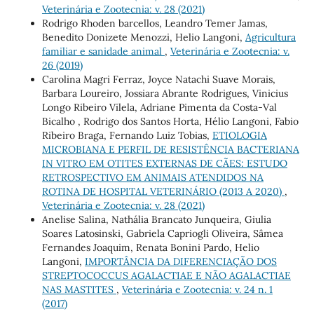
Veterinária e Zootecnia: v. 28 (2021)
Rodrigo Rhoden barcellos, Leandro Temer Jamas,
Benedito Donizete Menozzi, Helio Langoni,
Agricultura
familiar e sanidade animal
,
Veterinária e Zootecnia: v.
26 (2019)
Carolina Magri Ferraz, Joyce Natachi Suave Morais,
Barbara Loureiro, Jossiara Abrante Rodrigues, Vinicius
Longo Ribeiro Vilela, Adriane Pimenta da Costa-Val
Bicalho , Rodrigo dos Santos Horta, Hélio Langoni, Fabio
Ribeiro Braga, Fernando Luiz Tobias,
ETIOLOGIA
MICROBIANA E PERFIL DE RESISTÊNCIA BACTERIANA
IN VITRO EM OTITES EXTERNAS DE CÃES: ESTUDO
RETROSPECTIVO EM ANIMAIS ATENDIDOS NA
ROTINA DE HOSPITAL VETERINÁRIO (2013 A 2020)
,
Veterinária e Zootecnia: v. 28 (2021)
Anelise Salina, Nathália Brancato Junqueira, Giulia
Soares Latosinski, Gabriela Capriogli Oliveira, Sâmea
Fernandes Joaquim, Renata Bonini Pardo, Helio
Langoni,
IMPORTÂNCIA DA DIFERENCIAÇÃO DOS
STREPTOCOCCUS AGALACTIAE E NÃO AGALACTIAE
NAS MASTITES
,
Veterinária e Zootecnia: v. 24 n. 1
(2017)