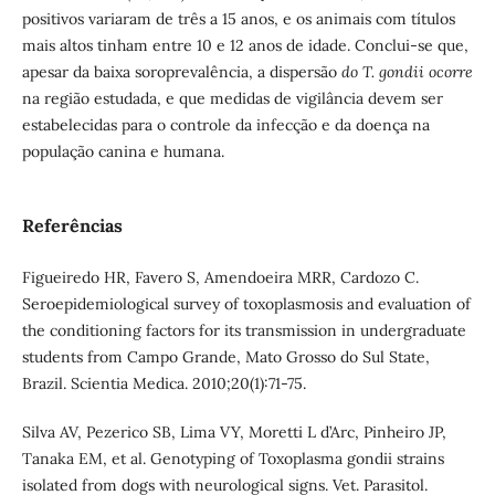
positivos variaram de três a 15 anos, e os animais com títulos
mais altos tinham entre 10 e 12 anos de idade. Conclui-se que,
apesar da baixa soroprevalência, a dispersão
do T. gondii ocorre
na região estudada, e que medidas de vigilância devem ser
estabelecidas para o controle da infecção e da doença na
população canina e humana.
Referências
Figueiredo HR, Favero S, Amendoeira MRR, Cardozo C.
Seroepidemiological survey of toxoplasmosis and evaluation of
the conditioning factors for its transmission in undergraduate
students from Campo Grande, Mato Grosso do Sul State,
Brazil. Scientia Medica. 2010;20(1):71-75.
Silva AV, Pezerico SB, Lima VY, Moretti L d’Arc, Pinheiro JP,
Tanaka EM, et al. Genotyping of Toxoplasma gondii strains
isolated from dogs with neurological signs. Vet. Parasitol.