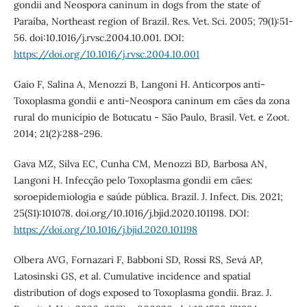
gondii and Neospora caninum in dogs from the state of
Paraíba, Northeast region of Brazil. Res. Vet. Sci. 2005; 79(1):51-
56. doi:10.1016/j.rvsc.2004.10.001. DOI:
https://doi.org/10.1016/j.rvsc.2004.10.001
Gaio F, Salina A, Menozzi B, Langoni H. Anticorpos anti-
Toxoplasma gondii e anti-Neospora caninum em cães da zona
rural do município de Botucatu - São Paulo, Brasil. Vet. e Zoot.
2014; 21(2):288-296.
Gava MZ, Silva EC, Cunha CM, Menozzi BD, Barbosa AN,
Langoni H. Infecção pelo Toxoplasma gondii em cães:
soroepidemiologia e saúde pública. Brazil. J. Infect. Dis. 2021;
25(S1):101078. doi.org/10.1016/j.bjid.2020.101198. DOI:
https://doi.org/10.1016/j.bjid.2020.101198
Olbera AVG, Fornazari F, Babboni SD, Rossi RS, Sevá AP,
Latosinski GS, et al. Cumulative incidence and spatial
distribution of dogs exposed to Toxoplasma gondii. Braz. J.