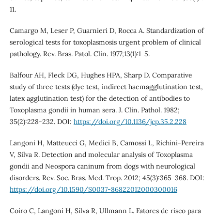
11.
Camargo M, Leser P, Guarnieri D, Rocca A. Standardization of
serological tests for toxoplasmosis urgent problem of clinical
pathology. Rev. Bras. Patol. Clin. 1977;13(1):1-5.
Balfour AH, Fleck DG, Hughes HPA, Sharp D. Comparative
study of three tests (dye test, indirect haemagglutination test,
latex agglutination test) for the detection of antibodies to
Toxoplasma gondii in human sera. J. Clin. Pathol. 1982;
35(2):228-232. DOI:
https://doi.org/10.1136/jcp.35.2.228
Langoni H, Matteucci G, Medici B, Camossi L, Richini-Pereira
V, Silva R. Detection and molecular analysis of Toxoplasma
gondii and Neospora caninum from dogs with neurological
disorders. Rev. Soc. Bras. Med. Trop. 2012; 45(3):365-368. DOI:
https://doi.org/10.1590/S0037-86822012000300016
Coiro C, Langoni H, Silva R, Ullmann L. Fatores de risco para